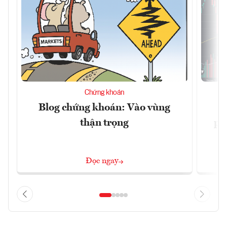
Chứng khoán
Blog chứng khoán: Vào vùng
V
thận trọng
ph
Đọc ngay