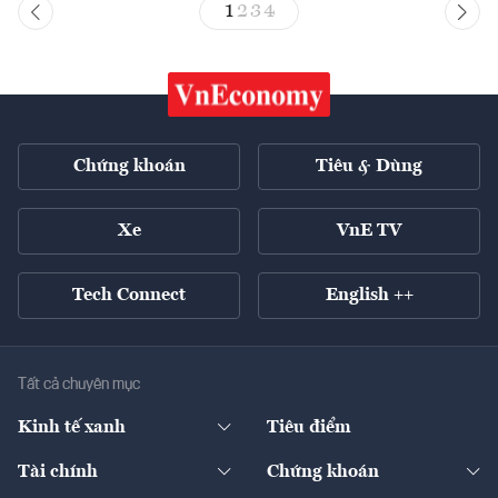
1
2
3
4
Chứng khoán
Tiêu & Dùng
Xe
VnE TV
Tech Connect
English ++
Tất cả chuyên mục
Kinh tế xanh
Tiêu điểm
Chuyển động xanh
Tài chính
Chứng khoán
Pháp lý