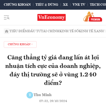
CHỨNG KHOÁN
TIÊU & DÙNG
XE
VNE TV
TECH CO
TIÊU ĐIỂM
ĐẦU TƯ
TÀI CHÍNH
KINH TẾ SỐ
KINH TẾ XANH
CHỨNG KHOÁN
Căng thẳng tỷ giá đang lấn át lợi
nhuận tích cực của doanh nghiệp,
đáy thị trường sẽ ở vùng 1.240
điểm?
Thu Minh
T
07:32, 29/10/2024