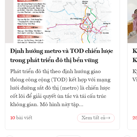
Định hướng metro và TOD chiến lược
K
trong phát triển đô thị bền vững
K
Phát triển đô thị theo định hướng giao
K
thông công cộng (TOD) kết hợp với mạng
V
lưới đường sắt đô thị (metro) là chiến lược
cốt lõi để giải quyết ùn tắc và tái cấu trúc
không gian. Mô hình này tập...
10
bài viết
Xem tất cả
2