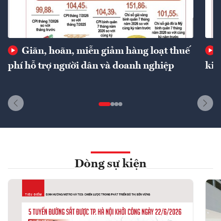
Giãn, hoãn, miễn giảm hàng loạt thuế
phí hỗ trợ người dân và doanh nghiệp
kin
Dòng sự kiện