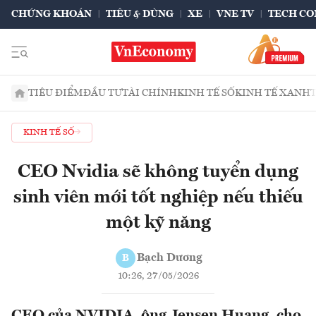
CHỨNG KHOÁN
TIÊU & DÙNG
XE
VNE TV
TECH CO
TIÊU ĐIỂM
ĐẦU TƯ
TÀI CHÍNH
KINH TẾ SỐ
KINH TẾ XANH
KINH TẾ SỐ
CEO Nvidia sẽ không tuyển dụng
sinh viên mới tốt nghiệp nếu thiếu
một kỹ năng
Bạch Dương
B
10:26, 27/05/2026
CEO của NVIDIA, ông Jensen Huang, cho