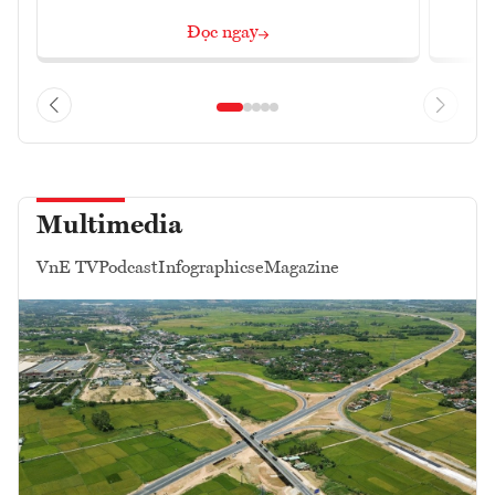
Đọc ngay
Multimedia
VnE TV
Podcast
Infographics
eMagazine