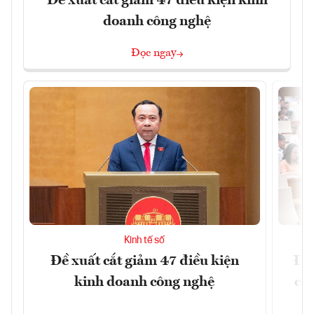
Đề xuất cắt giảm 47 điều kiện kinh
doanh công nghệ
Đọc ngay
Kinh tế số
Đề xuất cắt giảm 47 điều kiện
Đề 
kinh doanh công nghệ
cấ