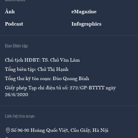
Sự kiện
Nhân lực
Ảnh
eMagazine
Đẹp +
An sinh
Podcast
Infographics
Giải trí
Y tế
Nhà
Ban Biên tập
Ẩm thực
Chủ tịch HĐBT: TS. Chử Văn Lâm
Tổng biên tập: Chử Thị Hạnh
Tổng thư ký tòa soạn: Đào Quang Bính
Giấy phép Tạp chí điện tử số: 272/GP-BTTTT ngày
26/6/2020
Liên hệ tòa soạn
Số 96-98 Hoàng Quốc Việt, Cầu Giấy, Hà Nội