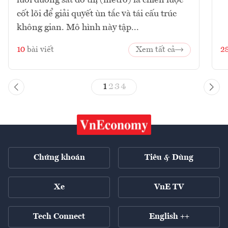
cốt lõi để giải quyết ùn tắc và tái cấu trúc
không gian. Mô hình này tập...
10
bài viết
Xem tất cả
2
1
2
3
4
Chứng khoán
Tiêu & Dùng
Xe
VnE TV
Tech Connect
English ++