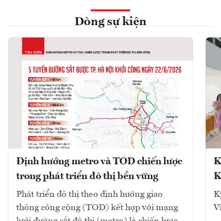
Dòng sự kiện
Định hướng metro và TOD chiến lược
K
trong phát triển đô thị bền vững
K
Phát triển đô thị theo định hướng giao
K
thông công cộng (TOD) kết hợp với mạng
V
lưới đường sắt đô thị (metro) là chiến lược