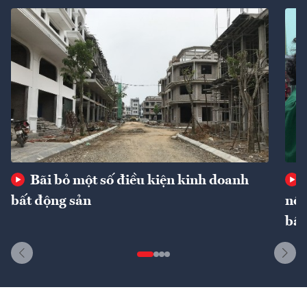
Bãi bỏ một số điều kiện kinh doanh
bất động sản
nôn
bất