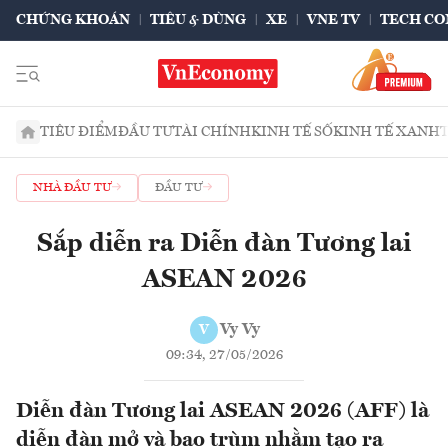
CHỨNG KHOÁN
TIÊU & DÙNG
XE
VNE TV
TECH CO
TIÊU ĐIỂM
ĐẦU TƯ
TÀI CHÍNH
KINH TẾ SỐ
KINH TẾ XANH
NHÀ ĐẦU TƯ
ĐẦU TƯ
Sắp diễn ra Diễn đàn Tương lai
ASEAN 2026
Vy Vy
V
09:34, 27/05/2026
Diễn đàn Tương lai ASEAN 2026 (AFF) là
diễn đàn mở và bao trùm nhằm tạo ra