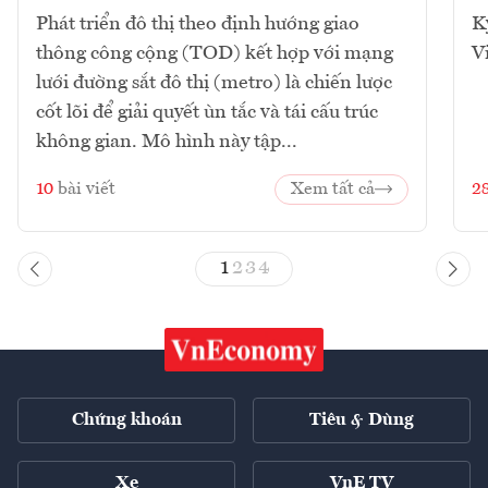
Phát triển đô thị theo định hướng giao
K
thông công cộng (TOD) kết hợp với mạng
V
lưới đường sắt đô thị (metro) là chiến lược
cốt lõi để giải quyết ùn tắc và tái cấu trúc
không gian. Mô hình này tập...
10
bài viết
Xem tất cả
2
1
2
3
4
Chứng khoán
Tiêu & Dùng
Xe
VnE TV