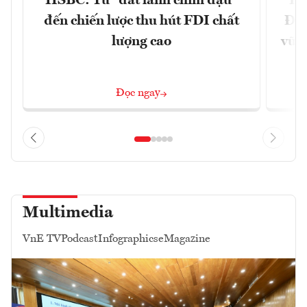
HSBC: Từ "đất lành chim đậu"
Dấ
đến chiến lược thu hút FDI chất
Đưa
lượng cao
vững
Đọc ngay
Multimedia
VnE TV
Podcast
Infographics
eMagazine