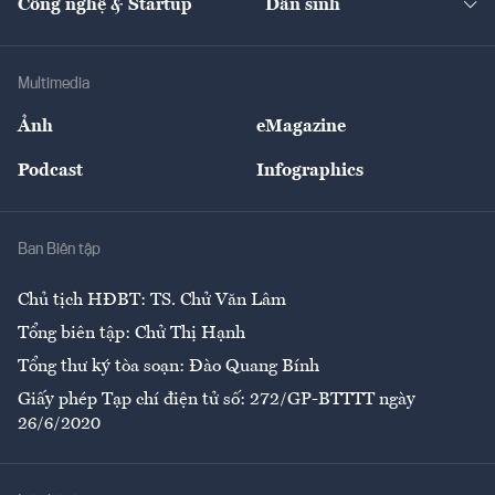
Công nghệ & Startup
Dân sinh
Tư vấn
Nông sản
Doanh nhân
Tư vấn Tiêu & Dùng
Infographics
Hạ tầng
Sức khỏe
Khung pháp lý
Doanh nghiệp
Địa phương
Thị trường
Bảo hiểm
Multimedia
Sự kiện
Nhân lực
Ảnh
eMagazine
Đẹp +
An sinh
Podcast
Infographics
Giải trí
Y tế
Nhà
Ban Biên tập
Ẩm thực
Chủ tịch HĐBT: TS. Chử Văn Lâm
Tổng biên tập: Chử Thị Hạnh
Tổng thư ký tòa soạn: Đào Quang Bính
Giấy phép Tạp chí điện tử số: 272/GP-BTTTT ngày
26/6/2020