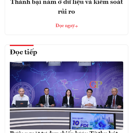
Thành bại nằm ở dữ liệu và kiểm soát
rủi ro
Đọc ngay
Đọc tiếp