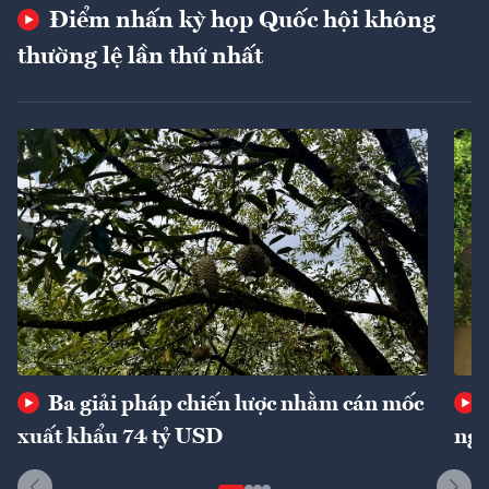
Điểm nhấn kỳ họp Quốc hội không
thường lệ lần thứ nhất
Ba giải pháp chiến lược nhằm cán mốc
xuất khẩu 74 tỷ USD
ngu