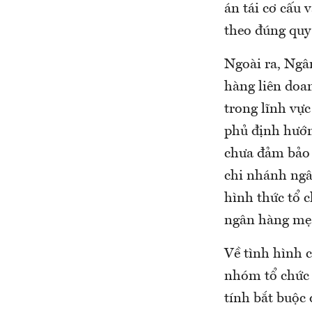
án tái cơ cấu 
theo đúng quy
Ngoài ra, Ngâ
hàng liên doa
trong lĩnh vự
phủ định hướng
chưa đảm bảo 
chi nhánh ngâ
hình thức tổ c
ngân hàng mẹ
Về tình hình 
nhóm tổ chức 
tính bắt buộc