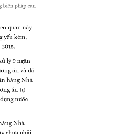
g biện pháp can
 cơ quan này
ng yếu kém,
 2015.
ử lý 9 ngân
ương án và đã
gân hàng Nhà
ương án tự
n dụng nước
 hàng Nhà
ày chưa phải