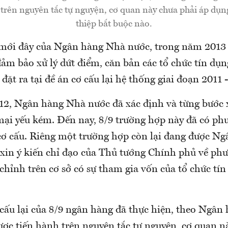
 trên nguyên tắc tự nguyện, cơ quan này chưa phải áp dụn
thiệp bắt buộc nào.
mới đây của Ngân hàng Nhà nước, trong năm 2013
ảm bảo xử lý dứt điểm, căn bản các tổ chức tín dụ
đặt ra tại đề án cơ cấu lại hệ thống giai đoạn 2011 -
2, Ngân hàng Nhà nước đã xác định và từng bước x
ại yếu kém. Đến nay, 8/9 trường hợp này đã có ph
i cơ cấu. Riêng một trường hợp còn lại đang được N
 xin ý kiến chỉ đạo của Thủ tướng Chính phủ về ph
chỉnh trên cơ sở có sự tham gia vốn của tổ chức tí
cấu lại của 8/9 ngân hàng đã thực hiện, theo Ngân
ược tiến hành trên nguyên tắc tự nguyện, cơ quan n