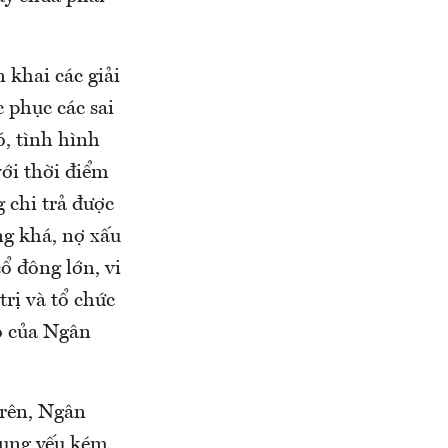
 khai các giải
c phục các sai
, tình hình
với thời điểm
g chi trả được
ng khá, nợ xấu
cổ đông lớn, vi
rị và tổ chức
áo của Ngân
trên, Ngân
dụng yếu kém