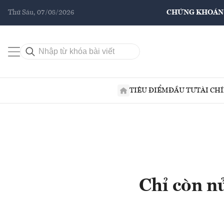
Thứ Sáu, 07/08/2026
CHỨNG KHOÁN
TIÊU ĐIỂM
ĐẦU TƯ
TÀI CH
Chỉ còn n