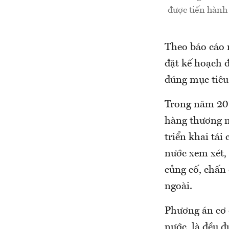
được tiến hành
Theo báo cáo 
đặt kế hoạch đ
đúng mục tiêu 
Trong năm 201
hàng thương m
triển khai tá
nước xem xét,
củng cố, chấn 
ngoài.
Phương án cơ 
nước, là đều đ