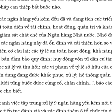
pháp can thiệp bắt buộc nào.
ác ngân hàng yếu kém đều đã và đang tích cực triển
i toàn diện về tài chính, hoạt động, quản trị và khắ
giám sát chặt chẽ của Ngân hàng Nhà nước. Nhờ đó
các ngân hàng này đã ổn định và cải thiện hơn so 
iện cơ cấu lại; các tỷ lệ an toàn hoạt động, khả năn
cơ bản đảm bảo quy định; huy động vốn từ dân cư tă
ợc xử lý và thu hồi; các vi phạm về tỷ lệ sở hữu của 
n dụng đang được khắc phục, xử lý; hệ thống quản t
ưới từng bước được củng cố, chấn chỉnh...”, báo c
 cho biết.
cạnh việc tập trung xử lý 9 ngân hàng yếu kém nói 
 tiếp tục đánh giá và xác định thêm 8 tổ chức tín 