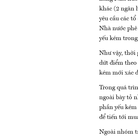
khác (2 ngân 
yêu cầu các t
Nhà nước phê 
yếu kém trong
Như vậy, thời 
dứt điểm theo 
kém mới xác 
Trong quá trì
ngoài bày tỏ 
phần yếu kém đ
để tiến tới mu
Ngoài nhóm tr