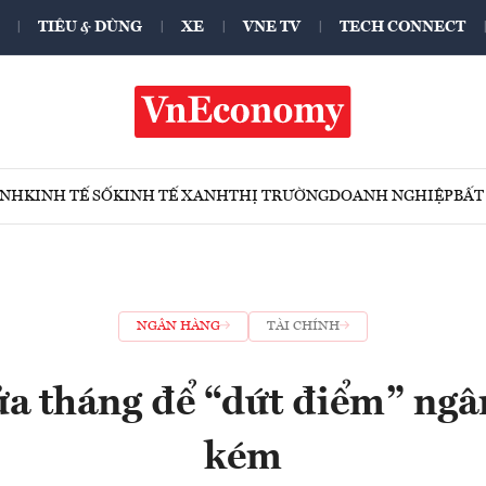
TIÊU & DÙNG
XE
VNE TV
TECH CONNECT
ÍNH
KINH TẾ SỐ
KINH TẾ XANH
THỊ TRƯỜNG
DOANH NGHIỆP
BẤT
NGÂN HÀNG
TÀI CHÍNH
ửa tháng để “dứt điểm” ngâ
kém