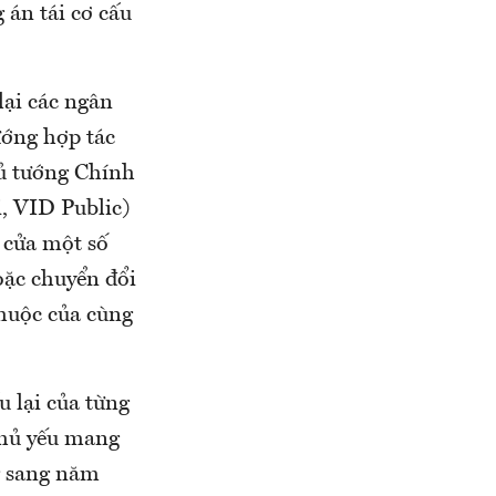
 án tái cơ cấu
lại các ngân
ớng hợp tác
hủ tướng Chính
i, VID Public)
 cửa một số
oặc chuyển đổi
thuộc của cùng
 lại của từng
chủ yếu mang
g sang năm