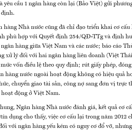
và yêu cầu 1 ngân hàng còn lại (Bảo Việt) gửi phương
 định.
n hàng Nhà nước cũng đã chỉ đạo triển khai cơ cấu 
nh phù hợp với Quyết định 254/QĐ-TTg và định hư
c ngân hàng giữa Việt Nam và các nước; báo cáo T
 xử lý đối với hai ngân hàng liên doanh (Việt Thá
mức vốn điều lệ theo quy định; rút giấy phép, đóng
n hàng nước ngoài hoạt động không có hiệu quả h
hức, chuyển giao tài sản, công nợ sang đơn vị trực 
 hoạt động ở Việt Nam.
chung, Ngân hàng Nhà nước đánh giá, kết quả cơ cấu
tín dụng cho thấy, việc cơ cấu lại trong năm 2012 
 đối với ngân hàng yếu kém có nguy cơ đổ vỡ, nhưn