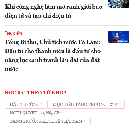
Khi công nghệ làm mờ ranh giới báo
điện tử và tạp chí điện tử
Tiêu điểm
Tổng Bí thư, Chủ tịch nước Tô Lâm:
Đầu tư cho thanh niên là đầu tư cho
năng lực cạnh tranh lâu dài của đất
nước
ĐỌC BÀI THEO TỪ KHOÁ
ĐẦU TƯ CÔNG
MỤC TIÊU TĂNG TRƯỞNG 2026
NGHỊ QUYẾT 169/NQ-CP
TĂNG TRƯỞNG KINH TẾ VIỆT NAM