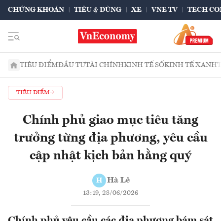
CHỨNG KHOÁN
TIÊU & DÙNG
XE
VNE TV
TECH CO
TIÊU ĐIỂM
ĐẦU TƯ
TÀI CHÍNH
KINH TẾ SỐ
KINH TẾ XANH
TIÊU ĐIỂM
Chính phủ giao mục tiêu tăng
trưởng từng địa phương, yêu cầu
cập nhật kịch bản hằng quý
Hà Lê
H
13:19, 28/06/2026
Chính phủ yêu cầu các địa phương bám sát