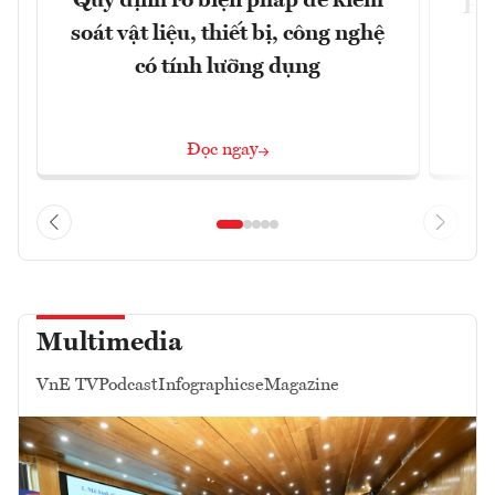
Quy định rõ biện pháp để kiểm
Hội
soát vật liệu, thiết bị, công nghệ
p
có tính lưỡng dụng
Đọc ngay
Multimedia
VnE TV
Podcast
Infographics
eMagazine