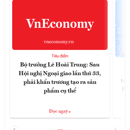
Tiêu điểm
Bộ trưởng Lê Hoài Trung: Sau
Ph
Hội nghị Ngoại giao lần thứ 33,
trự
phải khẩn trương tạo ra sản
Phi
phẩm cụ thể
Đ
Đọc ngay