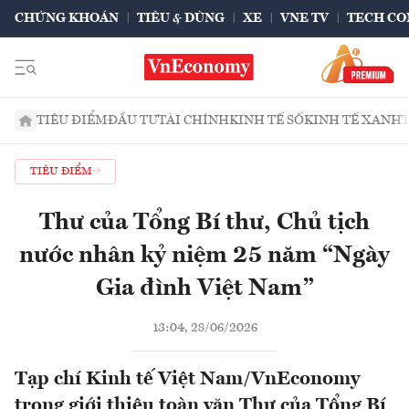
CHỨNG KHOÁN
TIÊU & DÙNG
XE
VNE TV
TECH CO
TIÊU ĐIỂM
ĐẦU TƯ
TÀI CHÍNH
KINH TẾ SỐ
KINH TẾ XANH
TIÊU ĐIỂM
Thư của Tổng Bí thư, Chủ tịch
nước nhân kỷ niệm 25 năm “Ngày
Gia đình Việt Nam”
13:04, 28/06/2026
Tạp chí Kinh tế Việt Nam/VnEconomy
trọng giới thiệu toàn văn Thư của Tổng Bí