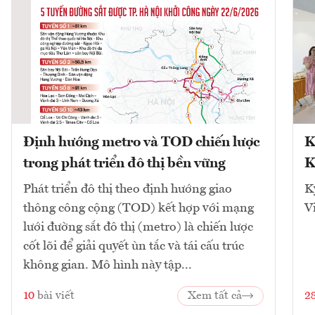
Định hướng metro và TOD chiến lược
K
trong phát triển đô thị bền vững
K
Phát triển đô thị theo định hướng giao
K
thông công cộng (TOD) kết hợp với mạng
V
lưới đường sắt đô thị (metro) là chiến lược
cốt lõi để giải quyết ùn tắc và tái cấu trúc
không gian. Mô hình này tập...
10
bài viết
Xem tất cả
2