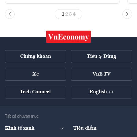
1
2
3
4
Chứng khoán
Tiêu & Dùng
Xe
VnE TV
Tech Connect
English ++
Tất cả chuyên mục
Kinh tế xanh
Tiêu điểm