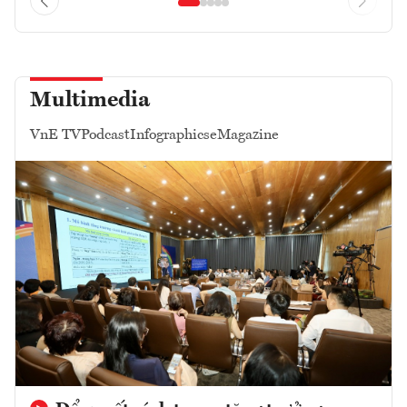
Multimedia
VnE TV
Podcast
Infographics
eMagazine