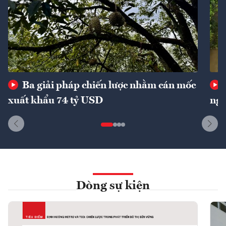
Ba giải pháp chiến lược nhằm cán mốc
xuất khẩu 74 tỷ USD
ngu
Dòng sự kiện