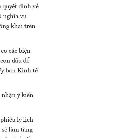
 quyết định về
ó nghĩa vụ
ông khai trên
có các biện
 con dấu để
Ủy ban Kinh tế
i nhận ý kiến
hiếu lý lịch
 sẽ làm tăng