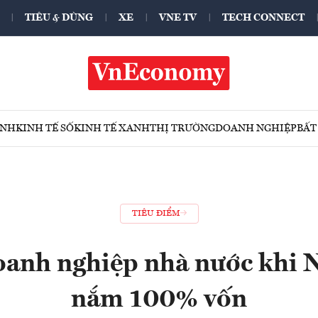
TIÊU & DÙNG
XE
VNE TV
TECH CONNECT
ÍNH
KINH TẾ SỐ
KINH TẾ XANH
THỊ TRƯỜNG
DOANH NGHIỆP
BẤT
TIÊU ĐIỂM
doanh nghiệp nhà nước khi 
nắm 100% vốn