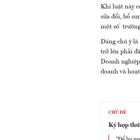
Khi luật này 
sửa đổi, bổ su
một số trường
Đáng chú ý là
trở lên phải 
Doanh nghiệp 
doanh và hoạt
CHỦ ĐỀ
Kỳ họp thứ
“Để ba mứ