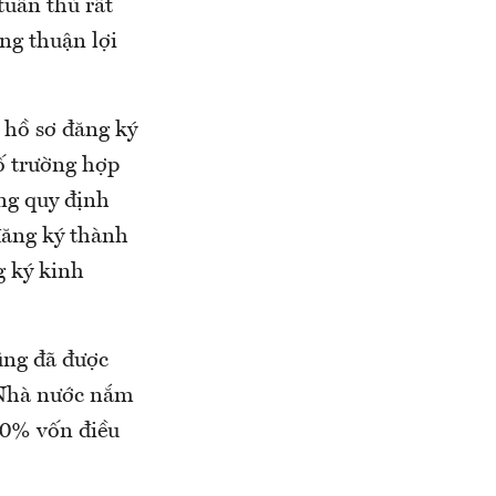
tuân thủ rất
ng thuận lợi
g hồ sơ đăng ký
ố trường hợp
ng quy định
đăng ký thành
g ký kinh
ũng đã được
 Nhà nước nắm
 50% vốn điều