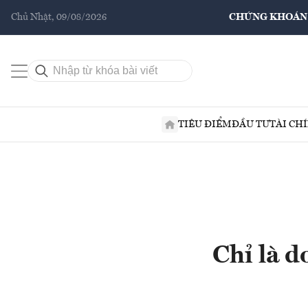
Chủ Nhật, 09/08/2026
CHỨNG KHOÁN
TIÊU ĐIỂM
ĐẦU TƯ
TÀI CH
Chỉ là 