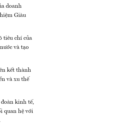
của doanh
nhiệm Giàu
 tiêu chí của
 nước và tạo
iên kết thành
ền và xu thế
 đoàn kinh tế,
i quan hệ với
.