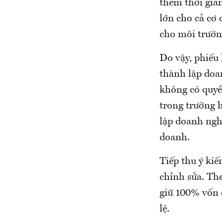
thêm thời gia
lớn cho cả cơ
cho môi trườn
Do vậy, phiếu 
thành lập doa
không có quyề
trong trường 
lập doanh ngh
doanh.
Tiếp thu ý ki
chỉnh sửa. Th
giữ 100% vốn đ
lệ.