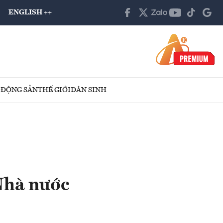
ENGLISH ++
 ĐỘNG SẢN
THẾ GIỚI
DÂN SINH
Nhà nước