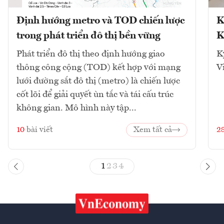
Định hướng metro và TOD chiến lược
K
trong phát triển đô thị bền vững
K
Phát triển đô thị theo định hướng giao
K
thông công cộng (TOD) kết hợp với mạng
V
lưới đường sắt đô thị (metro) là chiến lược
cốt lõi để giải quyết ùn tắc và tái cấu trúc
không gian. Mô hình này tập...
10
bài viết
Xem tất cả
2
1
2
3
4