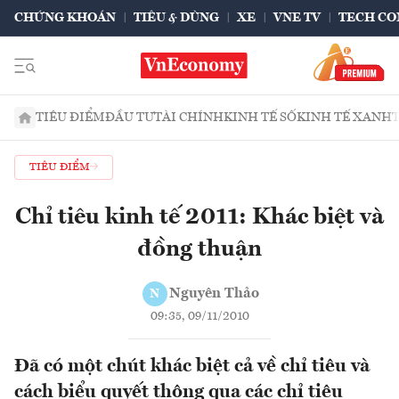
CHỨNG KHOÁN
TIÊU & DÙNG
XE
VNE TV
TECH CO
TIÊU ĐIỂM
ĐẦU TƯ
TÀI CHÍNH
KINH TẾ SỐ
KINH TẾ XANH
TIÊU ĐIỂM
Chỉ tiêu kinh tế 2011: Khác biệt và
đồng thuận
Nguyên Thảo
N
09:35, 09/11/2010
Đã có một chút khác biệt cả về chỉ tiêu và
cách biểu quyết thông qua các chỉ tiêu