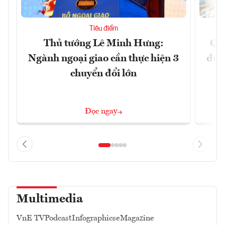
Tiêu điểm
Thủ tướng Lê Minh Hưng:
Qu
Ngành ngoại giao cần thực hiện 3
đủ 
chuyển đổi lớn
Đọc ngay
Multimedia
VnE TV
Podcast
Infographics
eMagazine