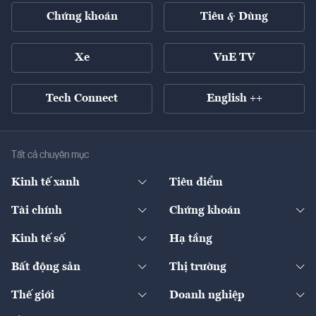
Chứng khoán
Tiêu & Dùng
Xe
VnE TV
Tech Connect
English ++
Tất cả chuyên mục
Kinh tế xanh
Tiêu điểm
Chuyển động xanh
Tài chính
Chứng khoán
Pháp lý
Ngân hàng
Doanh nghiệp niêm yết
Kinh tế số
Hạ tầng
Thương hiệu xanh
Thị trường vốn
Thị trường
Sản phẩm - Thị trường
Bất động sản
Thị trường
Diễn đàn
Thuế
Đầu tư
Tài sản số
Chính sách
Xuất nhập khẩu
Thế giới
Doanh nghiệp
Bảo hiểm
Quốc tế
Dịch vụ số
Thị trường
Khung pháp lý
Kinh tế
Chuyển động