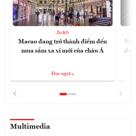
Du lịch
Macao đang trở thành điểm đến
Ngư
mua sắm xa xỉ mới của châu Á
đổi 
Đọc ngay
Multimedia