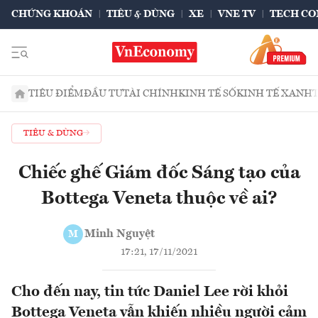
CHỨNG KHOÁN
TIÊU & DÙNG
XE
VNE TV
TECH CO
TIÊU ĐIỂM
ĐẦU TƯ
TÀI CHÍNH
KINH TẾ SỐ
KINH TẾ XANH
TIÊU & DÙNG
Chiếc ghế Giám đốc Sáng tạo của
Bottega Veneta thuộc về ai?
Minh Nguyệt
M
17:21, 17/11/2021
Cho đến nay, tin tức Daniel Lee rời khỏi
Bottega Veneta vẫn khiến nhiều người cảm