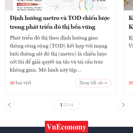
Định hướng metro và TOD chiến lược
K
trong phát triển đô thị bền vững
K
Phát triển đô thị theo định hướng giao
K
thông công cộng (TOD) kết hợp với mạng
V
lưới đường sắt đô thị (metro) là chiến lược
cốt lõi để giải quyết ùn tắc và tái cấu trúc
không gian. Mô hình này tập...
10
bài viết
Xem tất cả
2
1
2
3
4