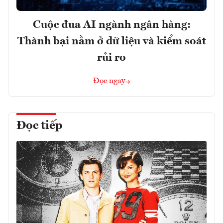
Cuộc đua AI ngành ngân hàng:
Thành bại nằm ở dữ liệu và kiểm soát
rủi ro
Đọc ngay
Đọc tiếp