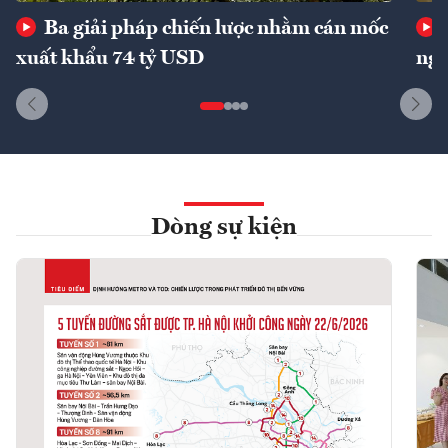
Ba giải pháp chiến lược nhằm cán mốc
xuất khẩu 74 tỷ USD
ngu
Dòng sự kiện