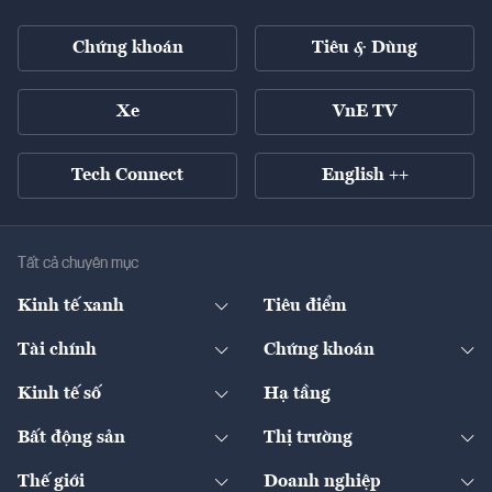
Chứng khoán
Tiêu & Dùng
Xe
VnE TV
Tech Connect
English ++
Tất cả chuyên mục
Kinh tế xanh
Tiêu điểm
Chuyển động xanh
Tài chính
Chứng khoán
Pháp lý
Ngân hàng
Doanh nghiệp niêm yết
Kinh tế số
Hạ tầng
Thương hiệu xanh
Thị trường vốn
Thị trường
Sản phẩm - Thị trường
Bất động sản
Thị trường
Diễn đàn
Thuế
Đầu tư
Tài sản số
Chính sách
Xuất nhập khẩu
Thế giới
Doanh nghiệp