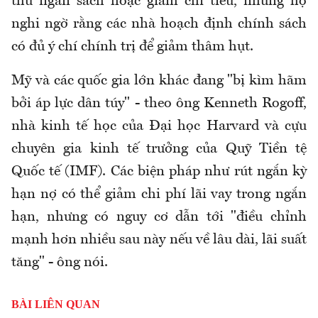
thu ngân sách hoặc giảm chi tiêu, nhưng họ
nghi ngờ rằng các nhà hoạch định chính sách
có đủ ý chí chính trị để giảm thâm hụt.
Mỹ và các quốc gia lớn khác đang "bị kìm hãm
bởi áp lực dân túy" - theo ông Kenneth Rogoff,
nhà kinh tế học của Đại học Harvard và cựu
chuyên gia kinh tế trưởng của Quỹ Tiền tệ
Quốc tế (IMF). Các biện pháp như rút ngắn kỳ
hạn nợ có thể giảm chi phí lãi vay trong ngắn
hạn, nhưng có nguy cơ dẫn tới "điều chỉnh
mạnh hơn nhiều sau này nếu về lâu dài, lãi suất
tăng" - ông nói.
BÀI LIÊN QUAN