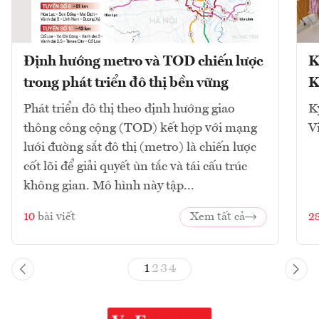
Định hướng metro và TOD chiến lược
K
trong phát triển đô thị bền vững
K
Phát triển đô thị theo định hướng giao
K
thông công cộng (TOD) kết hợp với mạng
V
lưới đường sắt đô thị (metro) là chiến lược
cốt lõi để giải quyết ùn tắc và tái cấu trúc
không gian. Mô hình này tập...
10
bài viết
Xem tất cả
2
1
2
3
4