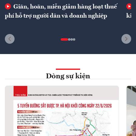
Giãn, hoãn, miễn giảm hàng loạt thuế
phí hỗ trợ người dân và doanh nghiệp
kin
Dòng sự kiện