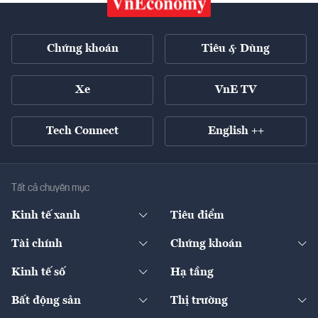
Chứng khoán
Tiêu & Dùng
Xe
VnE TV
Tech Connect
English ++
Tất cả chuyên mục
Kinh tế xanh
Tiêu điểm
Chuyển động xanh
Tài chính
Chứng khoán
Pháp lý
Ngân hàng
Doanh nghiệp niêm yết
Kinh tế số
Hạ tầng
Thương hiệu xanh
Thị trường vốn
Thị trường
Sản phẩm - Thị trường
Bất động sản
Thị trường
Diễn đàn
Thuế
Đầu tư
Tài sản số