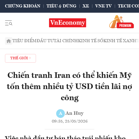
CHỨNG KHOÁN
TIÊU & DÙNG
XE
VNE TV
TECH CO
TIÊU ĐIỂM
ĐẦU TƯ
TÀI CHÍNH
KINH TẾ SỐ
KINH TẾ XANH
THẾ GIỚI
Chiến tranh Iran có thể khiến Mỹ
tốn thêm nhiều tỷ USD tiền lãi nợ
công
An Huy
A
09:35, 25/05/2026
Việc nhà đầu tư bán tháo trái phiếu kho