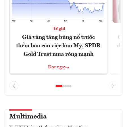
Thế giới
Giá vàng tăng bùng nổ trước
Chí
thềm báo cáo việc làm Mỹ, SPDR
đã 
Gold Trust mua ròng mạnh
Đọc ngay
Multimedia