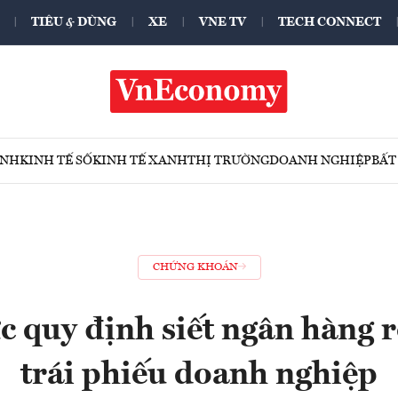
TIÊU & DÙNG
XE
VNE TV
TECH CONNECT
ÍNH
KINH TẾ SỐ
KINH TẾ XANH
THỊ TRƯỜNG
DOANH NGHIỆP
BẤT
CHỨNG KHOÁN
c quy định siết ngân hàng r
trái phiếu doanh nghiệp