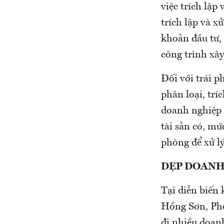
việc trích lập
trích lập và x
khoản đầu tư,
công trình xâ
Đối với trái p
phân loại, trí
doanh nghiệp 
tài sản có, mứ
phòng để xử lý
DẸP DOANH
Tại diễn biến
Hồng Sơn, Phó
đi nhiều doanh