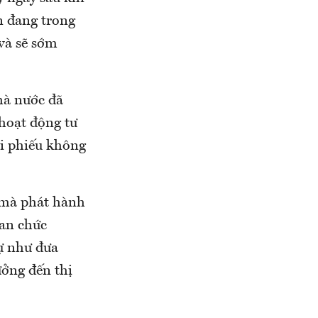
n đang trong
và sẽ sớm
hà nước đã
 hoạt động tư
ái phiếu không
 mà phát hành
uan chức
ự như đưa
ưởng đến thị