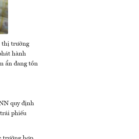
 thị trường
 phát hành
ềm ẩn đang tồn
NN quy định
trái phiếu
c trường hợp