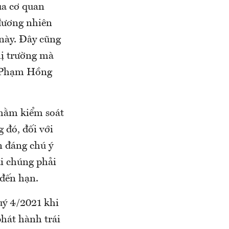
ủa cơ quan
 đương nhiên
 này. Đây cũng
hị trường mà
ng Phạm Hồng
nhằm kiểm soát
 đó, đối với
n đáng chú ý
ại chúng phải
 đến hạn.
uý 4/2021 khi
hát hành trái