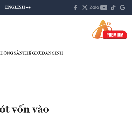
ENGLISH ++
 ĐỘNG SẢN
THẾ GIỚI
DÂN SINH
ót vốn vào