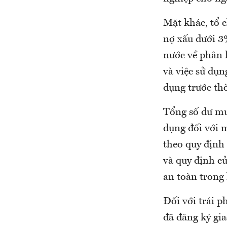
Mặt khác, tổ c
nợ xấu dưới 3
nước về phân l
và việc sử dụn
dụng trước th
Tổng số dư mu
dụng đối với 
theo quy định 
và quy định c
an toàn trong 
Đối với trái 
đã đăng ký gia