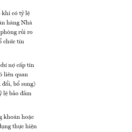
khi có tỷ lệ
gân hàng Nhà
 phòng rủi ro
ổ chức tín
dư nợ cấp tín
ó liên quan
 đổi, bổ sung)
ỷ lệ bảo đảm
ng khoán hoặc
dụng thực hiện