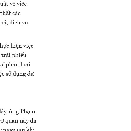
uật về việc
thất các
oá, dịch vụ,
hực hiện việc
 trái phiếu
ề phân loại
iệc sử dụng dự
 đây, ông Phạm
cơ quan này đã
y ngay sau khi