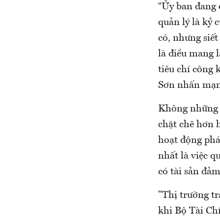
“Ủy ban đang 
quản lý là kỷ 
có, nhưng siết
là điều mang 
tiêu chí công
Sơn nhấn mạn
Không những v
chặt chẽ hơn 
hoạt động phá
nhất là việc q
có tài sản đả
"Thị trường t
khi Bộ Tài Ch