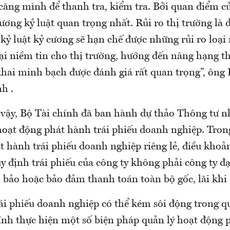
căng mình để thanh tra, kiểm tra. Bởi quan điểm c
cương kỷ luật quan trọng nhất. Rủi ro thị trường là
 kỷ luật kỷ cương sẽ hạn chế được những rủi ro loại
lại niềm tin cho thị trường, hướng đến nâng hạng t
 khai minh bạch được đánh giá rất quan trọng”, ô
h .
ậy, Bộ Tài chính đã ban hành dự thảo Thông tư 
hoạt động phát hành trái phiếu doanh nghiệp. Trong
t hành trái phiếu doanh nghiệp riêng lẻ, điều khoả
uy định trái phiếu của công ty không phải công ty đ
m bảo hoặc bảo đảm thanh toán toàn bộ gốc, lãi khi
rái phiếu doanh nghiệp có thể kém sôi động trong q
ính thực hiện một số biện pháp quản lý hoạt động p