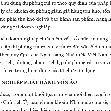
 và sử dụng dự phòng rủi ro theo quy định của pháp l
ử lý các khoản dự phòng giảm giá hàng tồn kho, tổn 
 nợ phải thu khó đòi và bảo hành sản phẩm, hàng h
y dựng tại doanh nghiệp.
hiếu doanh nghiệp chưa niêm yết, tổ chức tín dụng t
ch lập dự phòng rủi ro, xử lý rủi ro đối với số dư mua
theo quy định của Ngân hàng Nhà nước Việt Nam v
c trích, phương pháp trích lập dự phòng rủi ro và v
 rủi ro trong hoạt động của tổ chức tín dụng.
 NGHIỆP PHÁT HÀNH VỐN ẢO
 khác, trong một buổi tọa đàm vừa mới diễn ra gần
 Chủ tịch Ủy ban chứng khoán Nhà nước chia sẻ, 
 nghiệp thực hiện kiểm tra trong hai tháng gần đâ