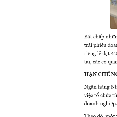
Bất chấp những
trái phiếu do
riêng lẻ đạt 4
tại, các cơ q
HẠN CHẾ N
Ngân hàng Nh
việc tổ chức 
doanh nghiệp.
Theo đó, một 