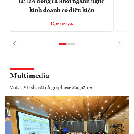
lại lao động ra khỏi ngành nghề
Họ
kinh doanh có điều kiện
Đọc ngay
Multimedia
VnE TV
Podcast
Infographics
eMagazine