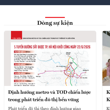
Dòng sự kiện
Định hướng metro và TOD chiến lược
K
trong phát triển đô thị bền vững
K
Phát triển đô thị theo định hướng giao
K