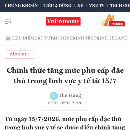
CHỨNG KHOÁN
TIÊU & DÙNG
XE
VNE TV
TECH CO
TIÊU ĐIỂM
ĐẦU TƯ
TÀI CHÍNH
KINH TẾ SỐ
KINH TẾ XANH
DÂN SINH
Chính thức tăng mức phụ cấp đặc
thù trong lĩnh vực y tế từ 15/7
Thu Hằng
T
09:42, 02/06/2026
Từ ngày 15/7/2026, mức phụ cấp đặc thù
trong lĩnh vực y tế sẽ được điều chỉnh tăng