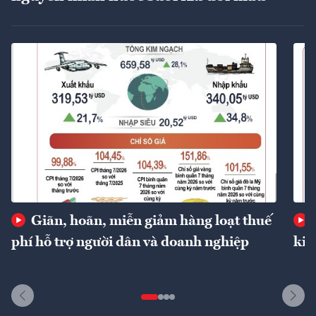
Giãn, hoãn, miễn giảm hàng loạt thuế
phí hỗ trợ người dân và doanh nghiệp
kin