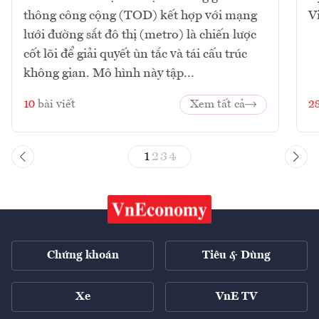
thông công cộng (TOD) kết hợp với mạng
V
lưới đường sắt đô thị (metro) là chiến lược
cốt lõi để giải quyết ùn tắc và tái cấu trúc
không gian. Mô hình này tập...
10
bài viết
Xem tất cả
2
1
2
3
4
Chứng khoán
Tiêu & Dùng
Xe
VnE TV