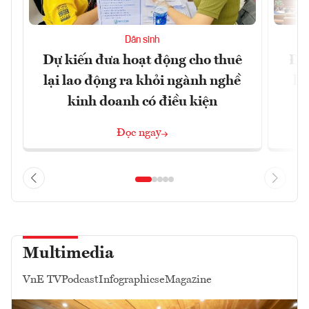
Dân sinh
Dự kiến đưa hoạt động cho thuê
Đề 
lại lao động ra khỏi ngành nghề
hà
kinh doanh có điều kiện
n
Đọc ngay
Multimedia
VnE TV
Podcast
Infographics
eMagazine