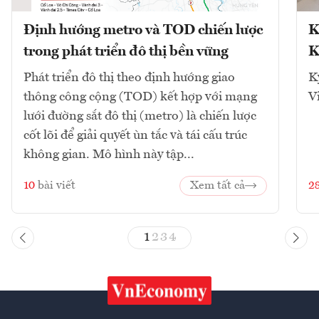
Định hướng metro và TOD chiến lược
K
trong phát triển đô thị bền vững
K
Phát triển đô thị theo định hướng giao
K
thông công cộng (TOD) kết hợp với mạng
V
lưới đường sắt đô thị (metro) là chiến lược
cốt lõi để giải quyết ùn tắc và tái cấu trúc
không gian. Mô hình này tập...
10
bài viết
Xem tất cả
2
1
2
3
4