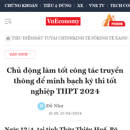
CHỨNG KHOÁN
TIÊU & DÙNG
XE
VNE TV
TECH CO
TIÊU ĐIỂM
ĐẦU TƯ
TÀI CHÍNH
KINH TẾ SỐ
KINH TẾ XANH
DÂN SINH
Chủ động làm tốt công tác truyền
thông để minh bạch kỳ thi tốt
nghiệp THPT 2024
Đỗ Như
Đ
18:39, 12/04/2024
Ngày 12/4, tại tỉnh Thừa Thiên Huế, Bộ