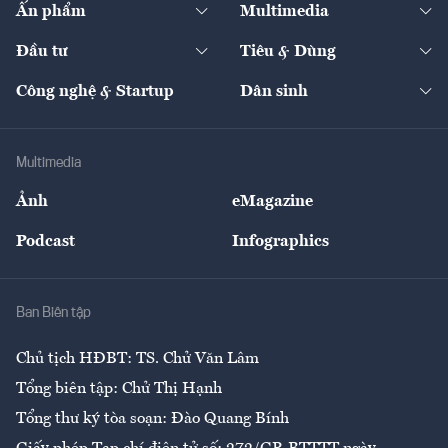
Ấn phẩm
Multimedia
Khung pháp lý
Start-up
Dự án
Công nghiệp
Chuyển động 24h
Đối thoại
The Guide
Video
Đầu tư
Tiêu & Dùng
Quản trị số
Cafe BĐS
Thị trường
Kinh doanh
Kết nối
Tạp chí kinh tế Việt Nam
eMagazine
Nhà đầu tư
Du lịch
Công nghệ & Startup
Dân sinh
Tư vấn
Nông sản
Doanh nhân
Tư vấn Tiêu & Dùng
Infographics
Hạ tầng
Sức khỏe
Khung pháp lý
Doanh nghiệp
Địa phương
Thị trường
Bảo hiểm
Multimedia
Sự kiện
Nhân lực
Ảnh
eMagazine
Đẹp +
An sinh
Podcast
Infographics
Giải trí
Y tế
Nhà
Ban Biên tập
Ẩm thực
Chủ tịch HĐBT: TS. Chử Văn Lâm
Tổng biên tập: Chử Thị Hạnh
Tổng thư ký tòa soạn: Đào Quang Bính