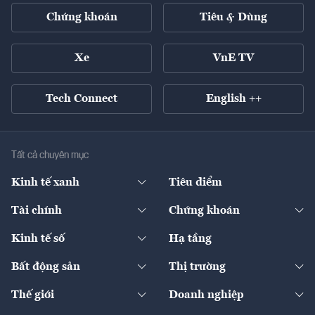
Chứng khoán
Tiêu & Dùng
Xe
VnE TV
Tech Connect
English ++
Tất cả chuyên mục
Kinh tế xanh
Tiêu điểm
Chuyển động xanh
Tài chính
Chứng khoán
Pháp lý
Ngân hàng
Doanh nghiệp niêm yết
Kinh tế số
Hạ tầng
Thương hiệu xanh
Thị trường vốn
Thị trường
Sản phẩm - Thị trường
Bất động sản
Thị trường
Diễn đàn
Thuế
Đầu tư
Tài sản số
Chính sách
Xuất nhập khẩu
Thế giới
Doanh nghiệp
Bảo hiểm
Quốc tế
Dịch vụ số
Thị trường
Khung pháp lý
Kinh tế
Chuyển động