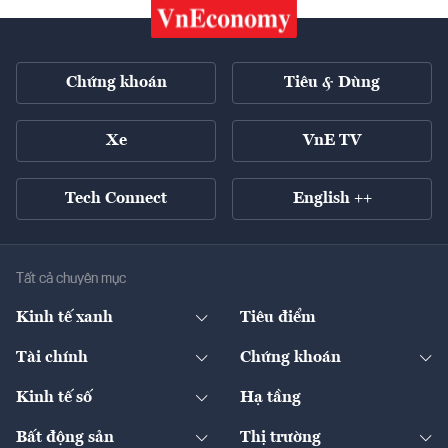
Chứng khoán
Tiêu & Dùng
Xe
VnE TV
Tech Connect
English ++
Tất cả chuyên mục
Kinh tế xanh
Tiêu điểm
Chuyển động xanh
Tài chính
Chứng khoán
Pháp lý
Ngân hàng
Doanh nghiệp niêm yết
Kinh tế số
Hạ tầng
Thương hiệu xanh
Thị trường vốn
Thị trường
Sản phẩm - Thị trường
Bất động sản
Thị trường