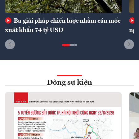
Ba giải pháp chiến lược nhằm cán mốc
xuất khẩu 74 tỷ USD
ngu
Dòng sự kiện