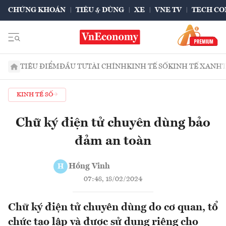
CHỨNG KHOÁN
TIÊU & DÙNG
XE
VNE TV
TECH CO
TIÊU ĐIỂM
ĐẦU TƯ
TÀI CHÍNH
KINH TẾ SỐ
KINH TẾ XANH
KINH TẾ SỐ
Chữ ký điện tử chuyên dùng bảo
đảm an toàn
Hồng Vinh
H
07:48, 18/02/2024
Chữ ký điện tử chuyên dùng do cơ quan, tổ
chức tạo lập và được sử dụng riêng cho