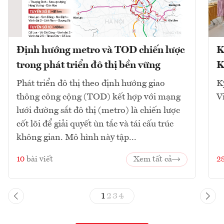
Định hướng metro và TOD chiến lược
K
trong phát triển đô thị bền vững
K
Phát triển đô thị theo định hướng giao
K
thông công cộng (TOD) kết hợp với mạng
V
lưới đường sắt đô thị (metro) là chiến lược
cốt lõi để giải quyết ùn tắc và tái cấu trúc
không gian. Mô hình này tập...
10
bài viết
Xem tất cả
2
1
2
3
4