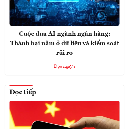
Cuộc đua AI ngành ngân hàng:
Thành bại nằm ở dữ liệu và kiểm soát
rủi ro
Đọc ngay
Đọc tiếp