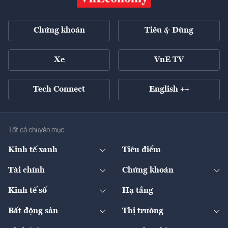
Chứng khoán
Tiêu & Dùng
Xe
VnE TV
Tech Connect
English ++
Tất cả chuyên mục
Kinh tế xanh
Tiêu điểm
Chuyển động xanh
Tài chính
Chứng khoán
Pháp lý
Ngân hàng
Doanh nghiệp niêm yết
Kinh tế số
Hạ tầng
Thương hiệu xanh
Thị trường vốn
Thị trường
Sản phẩm - Thị trường
Bất động sản
Thị trường
Diễn đàn
Thuế
Đầu tư
Tài sản số
Chính sách
Xuất nhập khẩu