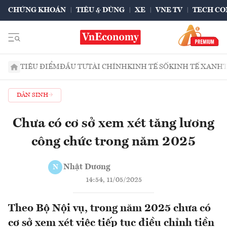
CHỨNG KHOÁN
TIÊU & DÙNG
XE
VNE TV
TECH CO
TIÊU ĐIỂM
ĐẦU TƯ
TÀI CHÍNH
KINH TẾ SỐ
KINH TẾ XANH
DÂN SINH
Chưa có cơ sở xem xét tăng lương
công chức trong năm 2025
Nhật Dương
N
14:54, 11/05/2025
Theo Bộ Nội vụ, trong năm 2025 chưa có
cơ sở xem xét việc tiếp tục điều chỉnh tiền