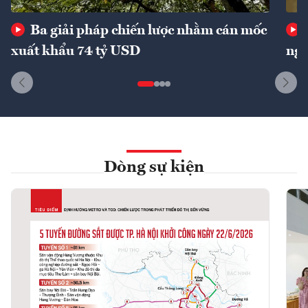
Ba giải pháp chiến lược nhằm cán mốc
xuất khẩu 74 tỷ USD
ngu
Dòng sự kiện