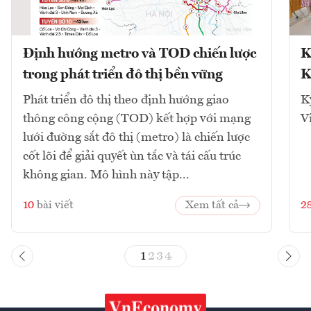
Định hướng metro và TOD chiến lược
K
trong phát triển đô thị bền vững
K
Phát triển đô thị theo định hướng giao
K
thông công cộng (TOD) kết hợp với mạng
V
lưới đường sắt đô thị (metro) là chiến lược
cốt lõi để giải quyết ùn tắc và tái cấu trúc
không gian. Mô hình này tập...
10
bài viết
Xem tất cả
2
1
2
3
4