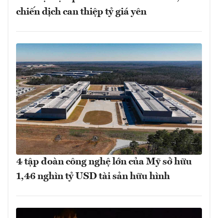
chiến dịch can thiệp tỷ giá yên
4 tập đoàn công nghệ lớn của Mỹ sở hữu
1,46 nghìn tỷ USD tài sản hữu hình