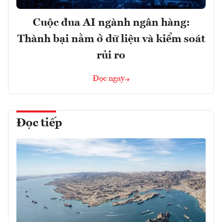
Cuộc đua AI ngành ngân hàng:
Thành bại nằm ở dữ liệu và kiểm soát
rủi ro
Đọc ngay
Đọc tiếp