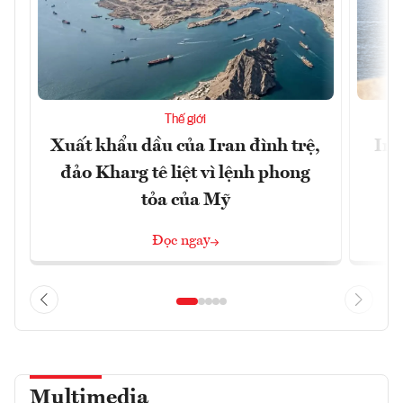
Thế giới
Xuất khẩu dầu của Iran đình trệ,
Ira
đảo Kharg tê liệt vì lệnh phong
tỏa của Mỹ
Đọc ngay
Multimedia