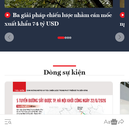
Ba giải pháp chiến lược nhằm cán mốc
xuất khẩu 74 tỷ USD
ngu
Dòng sự kiện