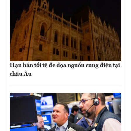
Hạn hán tồi tệ đe dọa nguồn cung điện tại
châu Âu