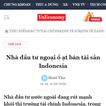
CHỨNG KHOÁN
TIÊU & DÙNG
XE
VNE TV
TECH CO
TIÊU ĐIỂM
ĐẦU TƯ
TÀI CHÍNH
KINH TẾ SỐ
KINH TẾ XANH
THẾ GIỚI
Nhà đầu tư ngoại ồ ạt bán tài sản
Indonesia
Hoài Thu
H
14:14, 15/06/2026
Nhà đầu tư nước ngoài đang rút mạnh
khỏi thị trường tài chính Indonesia, trong