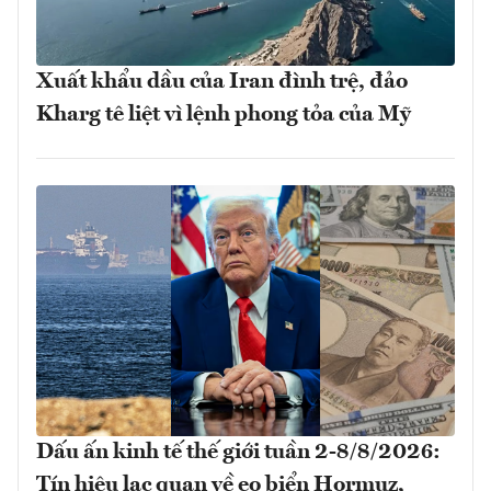
Xuất khẩu dầu của Iran đình trệ, đảo
Kharg tê liệt vì lệnh phong tỏa của Mỹ
Dấu ấn kinh tế thế giới tuần 2-8/8/2026:
Tín hiệu lạc quan về eo biển Hormuz,