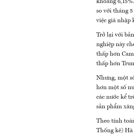
khoảng 6,15%.
so với tháng 
việc giá nhập 
Trở lại với bả
nghiệp này cho
thấp hơn Camp
thấp hơn Trung
Nhưng, một số 
hơn một số nư
các nước kể tr
sản phẩm xăng
Theo tính toá
Thống kê) Hà Q