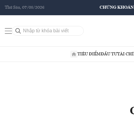
Thứ Sáu, 07/08/2026
CHỨNG KHOÁN
TIÊU ĐIỂM
ĐẦU TƯ
TÀI CH