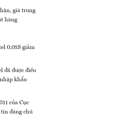
hận, giá trung
ặt hàng
zel 0,05S giảm
l đã được điều
ế nhập khẩu
2011 của Cục
 tin đáng chú