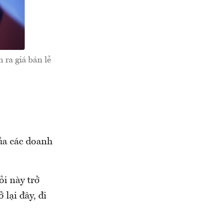
 ra giá bán lẻ
ủa các doanh
ỏi này trở
 lại đây, đi