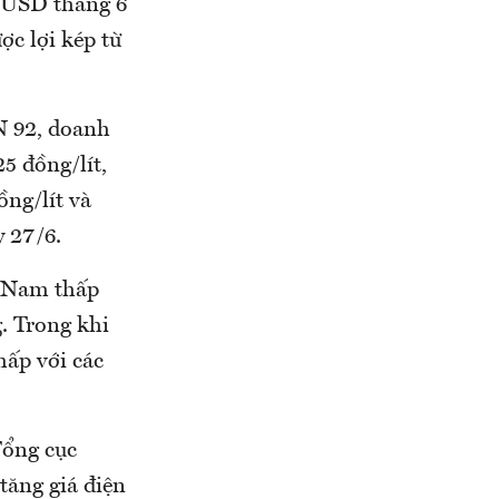
á USD tháng 6
c lợi kép từ
ON 92, doanh
5 đồng/lít,
ng/lít và
y 27/6.
ệt Nam thấp
. Trong khi
hấp với các
Tổng cục
tăng giá điện