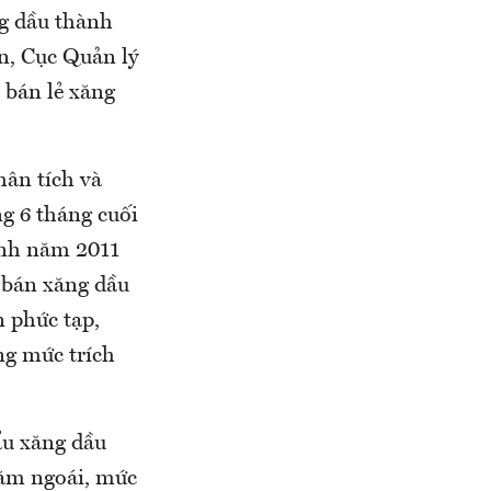
ng dầu thành
n, Cục Quản lý
 bán lẻ xăng
hân tích và
ng 6 tháng cuối
ình năm 2011
 bán xăng dầu
n phức tạp,
ng mức trích
ẩu xăng dầu
năm ngoái, mức