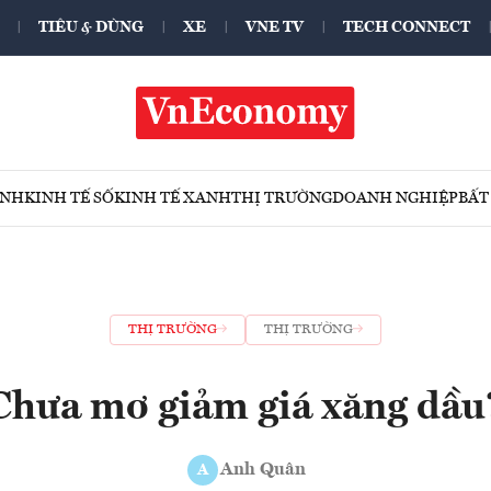
TIÊU & DÙNG
XE
VNE TV
TECH CONNECT
ÍNH
KINH TẾ SỐ
KINH TẾ XANH
THỊ TRƯỜNG
DOANH NGHIỆP
BẤT
THỊ TRƯỜNG
THỊ TRƯỜNG
Chưa mơ giảm giá xăng dầu
Anh Quân
A