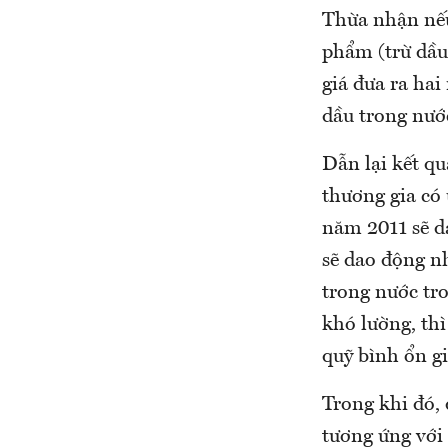
Thừa nhận nếu
phẩm (trừ dầu
giá đưa ra hai
dầu trong nướ
Dẫn lại kết qu
thương gia có 
năm 2011 sẽ 
sẽ dao động n
trong nước tro
khó lường, th
quỹ bình ổn gi
Trong khi đó,
tương ứng với