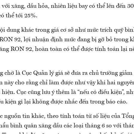
i với xăng, dầu hỏa, nhiên liệu bay có thể lên đến 3
có thể tới 25%.
ội dung khác trong giá cơ sở như mức trích quỹ bì
 RON 92, lợi nhuận định mức đang bị gỡ bỏ trong kh
xăng RON 92, hoàn toàn có thể được tính toán lại n
 chờ là Cục Quản lý giá sẽ đưa ra chủ trường giảm 
 này cho rằng chỉ làm được như vậy khi hai nguyên
 hiện. Cục cũng lưu ý thêm là “nếu có điều kiện”, nh
u kiện gì lại không được nhắc đến trong báo cáo.
 nguồn tin khác, theo tính toán từ số liệu của Tổ
hẩu bình quân xăng dầu các loại tháng 6 so với thá