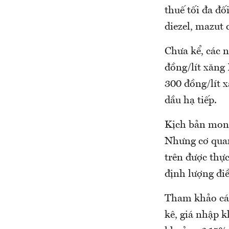
thuế tối đa đố
diezel, mazut 
Chưa kể, các n
đồng/lít xăng
300 đồng/lít 
dầu hạ tiếp.
Kịch bản mong
Nhưng cơ quan
trên được thực
định lượng điề
Tham khảo các
kê, giá nhập k