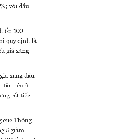
0%; với dầu
nh ổn 100
i quy định là
ếu giá xăng
giá xăng dầu.
 tắc nêu ở
ưng rất tiếc
ng cục Thống
ng 5 giảm