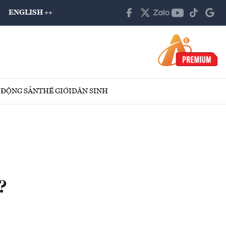
ENGLISH ++
 ĐỘNG SẢN
THẾ GIỚI
DÂN SINH
?