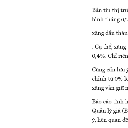
Bản tin thị tr
bình tháng 6/
xăng dầu thà
. Cụ thể, xăn
0,4%. Chỉ riê
Cũng cần lưu ý
chỉnh từ 0% l
xăng vẫn giữ 
Báo cáo tình h
Quản lý giá (
ý, liên quan đ