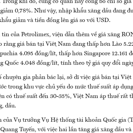
 Trong khi đó, cũng cơ quan này công bố chỉ số gi
5 giảm 0,78%. Như vậy, nhập khẩu xăng dầu đang đượ
khẩu giảm và tiền đồng lên giá so với USD.
n tin của Petrolimex, viện dẫn thêm về giá xăng R
 rằng giá bán tại Việt Nam đang thấp hơn Lào 5.22
uchia 4.095 đồng/lít, thấp hơn Singapore 12.161 đồ
 Quốc 4.048 đồng/lít, tính theo tỷ giá quy đổi ngà
chuyên gia phản bác lại, sở dĩ việc giá bán tại Vi
ớc trong khu vực chủ yếu do mức thuế suất áp dụng
ên có thuế suất đến 30-35%, Việt Nam áp thuế rất t
, dầu.
n của Vụ trưởng Vụ Hệ thống tài khoản Quốc gia (
uang Tuyến, với việc hai lần tăng giá xăng dầu và 