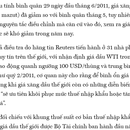
 tính bình quân 29 ngày đầu tháng 6/2011, giá xă
 mazut) đã giảm so với bình quân tháng 5, tuy nhiê
 nguyên tắc điều chỉnh mà căn cứ vào đó, xem ra giá
c sẽ khó giảm trong năm nay.
ả điều tra do hãng tin Reuters tiến hành ở 31 nhà p
uy tín trên thế giới, với nhận định giá dầu WTI tro
dao động quanh ngưỡng 100 USD/thùng và trung b
hư quý 2/2011, cơ quan này cho rằng để bình ổn giá
ng khi giá xăng dầu thế giới còn có những diễn biế
ì “sẽ ưu tiên khôi phục mức thuế nhập khẩu hoặc tă
á”.
 đối chiếu với khung thuế suất cơ bản thuế nhập kh
 giá dầu thế giới được Bộ Tài chính ban hành đầu 