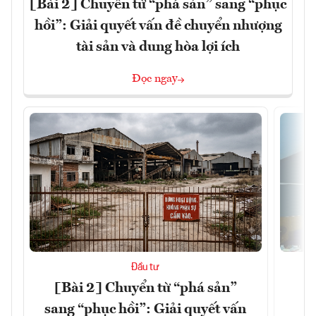
[Bài 2] Chuyển từ “phá sản” sang “phục
hồi”: Giải quyết vấn đề chuyển nhượng
tài sản và dung hòa lợi ích
Đọc ngay
Đầu tư
[Bài 2] Chuyển từ “phá sản”
K
sang “phục hồi”: Giải quyết vấn