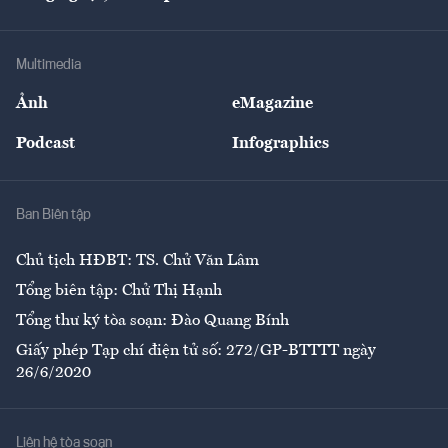
Doanh nhân
Tư vấn Tiêu & Dùng
Infographics
Hạ tầng
Sức khỏe
Khung pháp lý
Doanh nghiệp
Địa phương
Thị trường
Bảo hiểm
Multimedia
Sự kiện
Nhân lực
Ảnh
eMagazine
Đẹp +
An sinh
Podcast
Infographics
Giải trí
Y tế
Nhà
Ban Biên tập
Ẩm thực
Chủ tịch HĐBT: TS. Chử Văn Lâm
Tổng biên tập: Chử Thị Hạnh
Tổng thư ký tòa soạn: Đào Quang Bính
Giấy phép Tạp chí điện tử số: 272/GP-BTTTT ngày
26/6/2020
Liên hệ tòa soạn