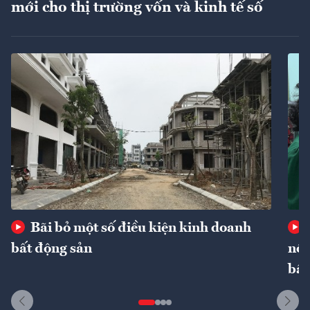
mới cho thị trường vốn và kinh tế số
Bãi bỏ một số điều kiện kinh doanh
bất động sản
nôn
bất