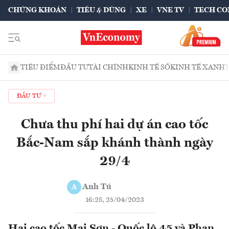
CHỨNG KHOÁN
TIÊU & DÙNG
XE
VNE TV
TECH CO
TIÊU ĐIỂM
ĐẦU TƯ
TÀI CHÍNH
KINH TẾ SỐ
KINH TẾ XANH
ĐẦU TƯ
Chưa thu phí hai dự án cao tốc
Bắc-Nam sắp khánh thành ngày
29/4
Anh Tú
A
16:28, 25/04/2023
Hai cao tốc Mai Sơn - Quốc lộ 45 và Phan