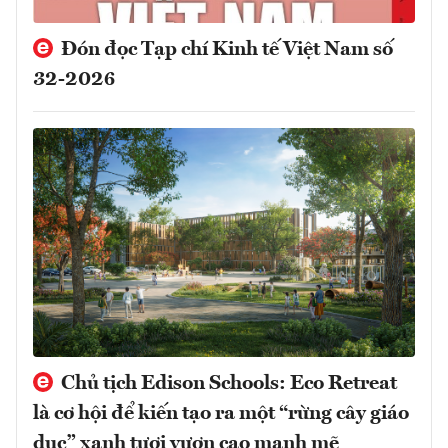
Đón đọc Tạp chí Kinh tế Việt Nam số
32-2026
Chủ tịch Edison Schools: Eco Retreat
là cơ hội để kiến tạo ra một “rừng cây giáo
dục” xanh tươi vươn cao mạnh mẽ