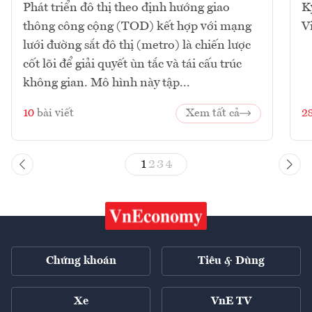
Phát triển đô thị theo định hướng giao
K
thông công cộng (TOD) kết hợp với mạng
V
lưới đường sắt đô thị (metro) là chiến lược
cốt lõi để giải quyết ùn tắc và tái cấu trúc
không gian. Mô hình này tập...
10
bài viết
Xem tất cả
2
1
2
3
4
Chứng khoán
Tiêu & Dùng
Xe
VnE TV