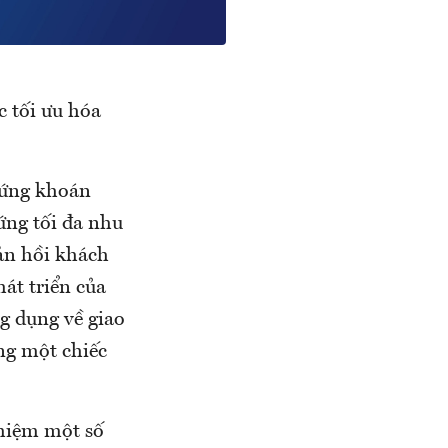
c tối ưu hóa
hứng khoán
ứng tối đa nhu
ản hồi khách
át triển của
g dụng về giao
ng một chiếc
ghiệm một số