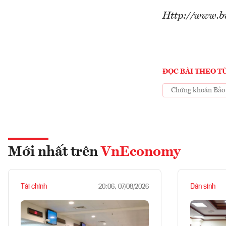
Http://www.b
ĐỌC BÀI THEO T
Chứng khoán Bảo 
Mới nhất trên
VnEconomy
Tài chính
Dân sinh
20:06, 07/08/2026