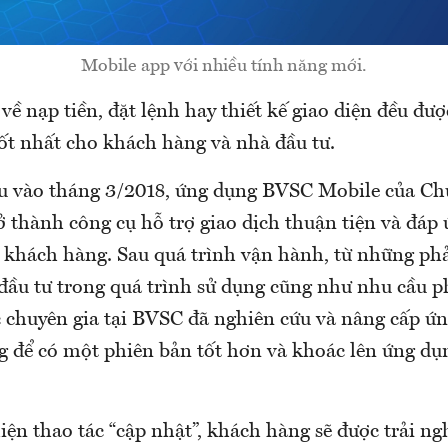
Mobile app với nhiều tính năng mới.
về nạp tiền, đặt lệnh hay thiết kế giao diện đều đượ
ốt nhất cho khách hàng và nhà đầu tư.
u vào tháng 3/2018, ứng dụng BVSC Mobile của C
ở thành công cụ hỗ trợ giao dịch thuận tiện và đáp 
a khách hàng. Sau quá trình vận hành, từ những ph
đầu tư trong quá trình sử dụng cũng như nhu cầu ph
c chuyên gia tại BVSC đã nghiên cứu và nâng cấp ứn
ng để có một phiên bản tốt hơn và khoác lên ứng dụ
iện thao tác “cập nhật”, khách hàng sẽ được trải n