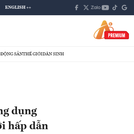
ENGLISH ++
 ĐỘNG SẢN
THẾ GIỚI
DÂN SINH
ng dụng
i hấp dẫn