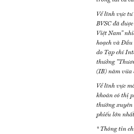
trong tất cả c
Về lĩnh vực t
BVSC đã được 
Việt Nam” nhi
hoạch và Đầu t
do Tạp chí In
thưởng "Thươn
(IB) năm vừa 
Về lĩnh vực mô
khoán có thị 
thường xuyên 
phiếu lớn nhất
* Thông tin chi