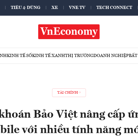
TIÊU & DÙNG
XE
VNE TV
TECH CONNECT
ÍNH
KINH TẾ SỐ
KINH TẾ XANH
THỊ TRƯỜNG
DOANH NGHIỆP
BẤT
TÀI CHÍNH
khoán Bảo Việt nâng cấp ứ
ile với nhiều tính năng mớ