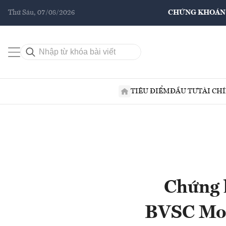
Thứ Sáu, 07/08/2026
CHỨNG KHOÁN
TIÊU ĐIỂM
ĐẦU TƯ
TÀI CH
Chứng 
BVSC Mob