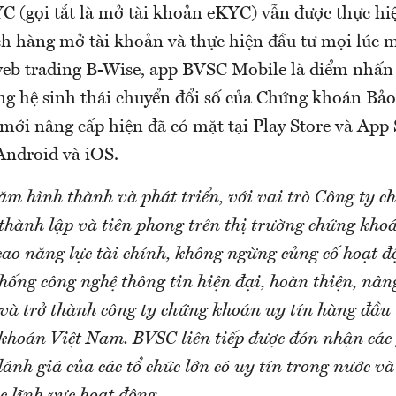
YC (gọi tắt là mở tài khoản eKYC) vẫn được thực hi
ch hàng mở tài khoản và thực hiện đầu tư mọi lúc 
web trading B-Wise, app BVSC Mobile là điểm nhấn
ng hệ sinh thái chuyển đổi số của Chứng khoán Bảo
ới nâng cấp hiện đã có mặt tại Play Store và App 
Android và iOS.
ăm hình thành và phát triển, với vai trò Công ty 
 thành lập và tiên phong trên thị trường chứng kh
cao năng lực tài chính, không ngừng củng cố hoạt đ
thống công nghệ thông tin hiện đại, hoàn thiện, nân
 và trở thành công ty chứng khoán uy tín hàng đầu 
khoán Việt Nam. BVSC liên tiếp được đón nhận các
ánh giá của các tổ chức lớn có uy tín trong nước v