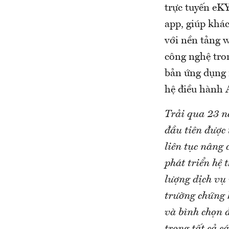
trực tuyến eK
app, giúp khá
với nền tảng 
công nghệ tro
bản ứng dụng m
hệ điều hành 
Trải qua 23 n
đầu tiên được
liên tục nâng 
phát triển hệ 
lượng dịch vụ
trường chứng 
và bình chọn đ