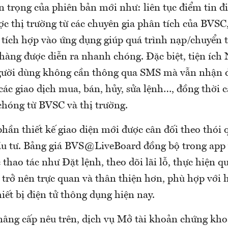
n trọng của phiên bản mới như: liên tục điểm tin đ
c thị trường từ các chuyên gia phân tích của BVSC,
tích hợp vào ứng dụng giúp quá trình nạp/chuyển t
hàng được diễn ra nhanh chóng. Đặc biệt, tiện ích 
gười dùng không cần thông qua SMS mà vẫn nhận 
 các giao dịch mua, bán, hủy, sửa lệnh…, đồng thời 
chóng từ BVSC và thị trường.
hần thiết kế giao diện mới được cân đối theo thói 
ầu tư. Bảng giá BVS@LiveBoard đồng bộ trong app v
c thao tác như Đặt lệnh, theo dõi lãi lỗ, thực hiện q
ng trở nên trực quan và thân thiện hơn, phù hợp với 
hiết bị điện tử thông dụng hiện nay.
âng cấp nêu trên, dịch vụ Mở tài khoản chứng kh