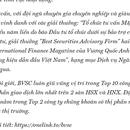
ác lĩnh vực hoạt động.
ư vấn, với đội ngũ chuyên gia chuyên nghiệp và già
vinh danh với các giải thưởng: “Tổ chức tư vấn M&
ều năm liền do báo Đầu tư tổ chức dưới sự bảo trợ 
ư, giải thưởng "Best Securities Advisory Firm" hai
ternational Finance Magazine của Vương Quốc Anh 
g hiệu dẫn đầu Việt Nam", hạng mục Dịch vụ Ngâ
qua.
i giới, BVSC luôn giữ vững vị trí trong Top 10 côn
phần giao dịch lớn nhất trên 2 sàn HSX và HNX. Đặ
nằm trong Top 2 công ty chứng khoán có thị phần m
 thị trường.
 tiết: https://onelink.to/bvsc