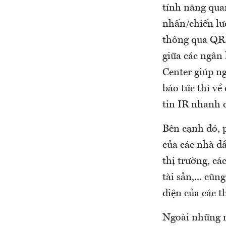
tính năng qua
nhấn/chiến lượ
thông qua QR 
giữa các ngân 
Center giúp n
báo tức thì về
tin IR nhanh 
Bên cạnh đó, p
của các nhà đ
thị trường, cá
tài sản,... cũ
diện của các t
Ngoài những n