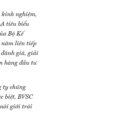
u kinh nghiệm,
A tiêu biểu
của Bộ Kế
 năm liên tiếp
đánh giá, giải
n hàng đầu tư
g ty chứng
c biệt, BVSC
ôi giới trái