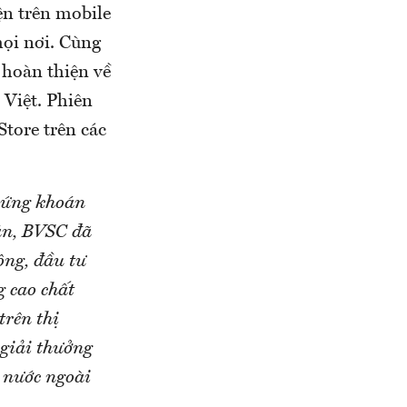
ện trên mobile
mọi nơi. Cùng
 hoàn thiện về
 Việt. Phiên
Store trên các
chứng khoán
oán, BVSC đã
ộng, đầu tư
g cao chất
trên thị
 giải thưởng
à nước ngoài