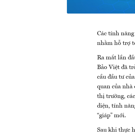
Các tính năng 
nhằm hỗ trợ t
Ra mắt lần đầ
Bảo Việt đã tr
cầu đầu tư củ
quan của nhà 
thị trường, cá
diện, tính nă
“giáp” mới.
Sau khi thực h