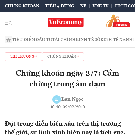
CHỨNG KHOÁN
TIÊU & DÙNG
XE
VNE TV
TECH CO
TIÊU ĐIỂM
ĐẦU TƯ
TÀI CHÍNH
KINH TẾ SỐ
KINH TẾ XANH
THỊ TRƯỜNG
CHỨNG KHOÁN
Chứng khoán ngày 2/7: Cầm
chừng trong ảm đạm
Lan Ngọc
L
16:40, 02/07/2010
Đặt trong diễn biến xấu trên thị trường
thế giới, sự lình xình hiện nay là tích cực.