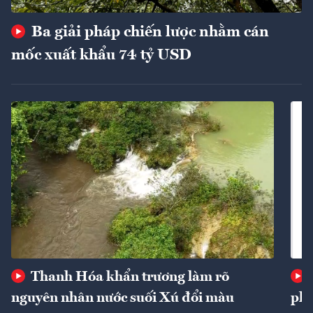
Ba giải pháp chiến lược nhằm cán
mốc xuất khẩu 74 tỷ USD
Thanh Hóa khẩn trương làm rõ
nguyên nhân nước suối Xú đổi màu
phí