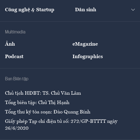
Cafe BĐS
Thị trường
Kinh doanh
Kết nối
Tạp chí kinh tế Việt Nam
eMagazine
Nhà đầu tư
Du lịch
Công nghệ & Startup
Dân sinh
Tư vấn
Nông sản
Doanh nhân
Tư vấn Tiêu & Dùng
Infographics
Hạ tầng
Sức khỏe
Khung pháp lý
Doanh nghiệp
Địa phương
Thị trường
Bảo hiểm
Multimedia
Sự kiện
Nhân lực
Ảnh
eMagazine
Đẹp +
An sinh
Podcast
Infographics
Giải trí
Y tế
Nhà
Ban Biên tập
Ẩm thực
Chủ tịch HĐBT: TS. Chử Văn Lâm
Tổng biên tập: Chử Thị Hạnh
Tổng thư ký tòa soạn: Đào Quang Bính
Giấy phép Tạp chí điện tử số: 272/GP-BTTTT ngày
26/6/2020