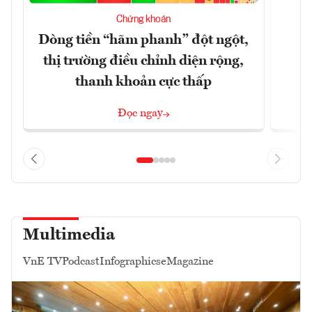
T
Chứng khoán
t
Dòng tiền “hãm phanh” đột ngột,
thị trường điều chỉnh diện rộng,
thanh khoản cực thấp
Đọc ngay
Multimedia
VnE TV
Podcast
Infographics
eMagazine