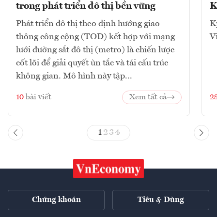
trong phát triển đô thị bền vững
K
Phát triển đô thị theo định hướng giao
K
thông công cộng (TOD) kết hợp với mạng
V
lưới đường sắt đô thị (metro) là chiến lược
cốt lõi để giải quyết ùn tắc và tái cấu trúc
không gian. Mô hình này tập...
10
bài viết
Xem tất cả
2
1
2
3
4
Chứng khoán
Tiêu & Dùng