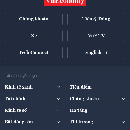
Chứng khoán
Tiêu & Dùng
Xe
VnE TV
Tech Connect
English ++
Tất cả chuyên mục
Kinh tế xanh
Tiêu điểm
Chuyển động xanh
Tài chính
Chứng khoán
Pháp lý
Ngân hàng
Doanh nghiệp niêm yết
Kinh tế số
Hạ tầng
Thương hiệu xanh
Thị trường vốn
Thị trường
Sản phẩm - Thị trường
Bất động sản
Thị trường
Diễn đàn
Thuế
Đầu tư
Tài sản số