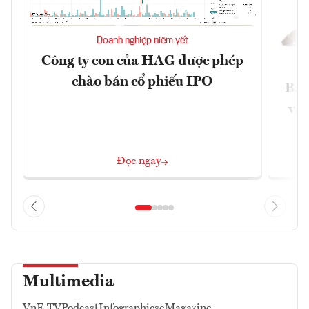
Doanh nghiệp niêm yết
Công ty con của HAG được phép
chào bán cổ phiếu IPO
Báo
và 
Đọc ngay
Multimedia
VnE TV
Podcast
Infographics
eMagazine