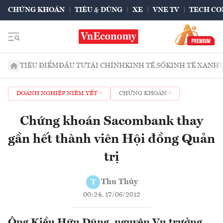
CHỨNG KHOÁN
TIÊU & DÙNG
XE
VNE TV
TECH CO
TIÊU ĐIỂM
ĐẦU TƯ
TÀI CHÍNH
KINH TẾ SỐ
KINH TẾ XANH
DOANH NGHIỆP NIÊM YẾT
CHỨNG KHOÁN
Chứng khoán Sacombank thay
gần hết thành viên Hội đồng Quản
trị
Thu Thủy
T
00:24, 17/06/2012
Ông Kiều Hữu Dũng, nguyên Vụ trưởng