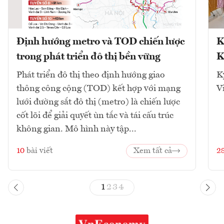
Định hướng metro và TOD chiến lược
K
trong phát triển đô thị bền vững
K
Phát triển đô thị theo định hướng giao
K
thông công cộng (TOD) kết hợp với mạng
V
lưới đường sắt đô thị (metro) là chiến lược
cốt lõi để giải quyết ùn tắc và tái cấu trúc
không gian. Mô hình này tập...
10
bài viết
Xem tất cả
2
1
2
3
4