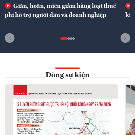
Giãn, hoãn, miễn giảm hàng loạt thuế
phí hỗ trợ người dân và doanh nghiệp
kin
Dòng sự kiện