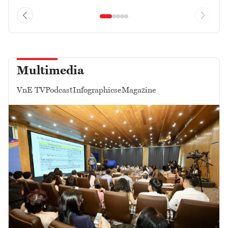
Multimedia
VnE TV
Podcast
Infographics
eMagazine