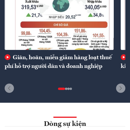
Giãn, hoãn, miễn giảm hàng loạt thuế
phí hỗ trợ người dân và doanh nghiệp
kin
Dòng sự kiện