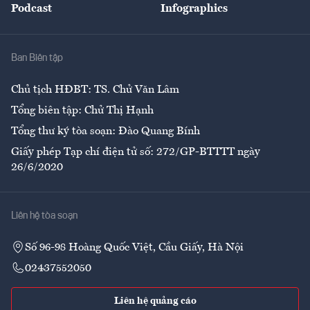
Podcast
Infographics
Giải trí
Y tế
Nhà
Ban Biên tập
Ẩm thực
Chủ tịch HĐBT: TS. Chử Văn Lâm
Tổng biên tập: Chử Thị Hạnh
Tổng thư ký tòa soạn: Đào Quang Bính
Giấy phép Tạp chí điện tử số: 272/GP-BTTTT ngày
26/6/2020
Liên hệ tòa soạn
Số 96-98 Hoàng Quốc Việt, Cầu Giấy, Hà Nội
02437552050
Liên hệ quảng cáo