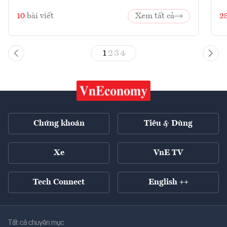
10
bài viết
Xem tất cả
2
1
2
3
4
Chứng khoán
Tiêu & Dùng
Xe
VnE TV
Tech Connect
English ++
Tất cả chuyên mục