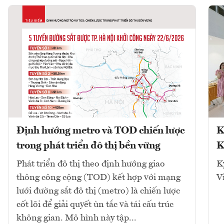
Định hướng metro và TOD chiến lược
K
trong phát triển đô thị bền vững
K
Phát triển đô thị theo định hướng giao
K
thông công cộng (TOD) kết hợp với mạng
V
lưới đường sắt đô thị (metro) là chiến lược
cốt lõi để giải quyết ùn tắc và tái cấu trúc
không gian. Mô hình này tập...