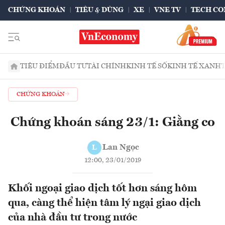
CHỨNG KHOÁN
TIÊU & DÙNG
XE
VNE TV
TECH CO
TIÊU ĐIỂM
ĐẦU TƯ
TÀI CHÍNH
KINH TẾ SỐ
KINH TẾ XANH
CHỨNG KHOÁN
Chứng khoán sáng 23/1: Giằng co
Lan Ngọc
L
12:00, 23/01/2019
Khối ngoại giao dịch tốt hơn sáng hôm
qua, càng thể hiện tâm lý ngại giao dịch
của nhà đầu tư trong nước