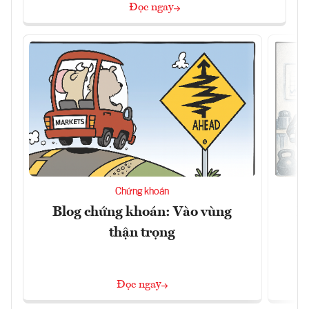
Đọc ngay
Chứng khoán
Blog chứng khoán: Vào vùng
B
thận trọng
Đọc ngay