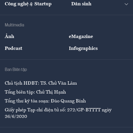
Nhà đầu tư
Du lịch
Công nghệ & Startup
Dân sinh
Tư vấn
Nông sản
Doanh nhân
Tư vấn Tiêu & Dùng
Infographics
Hạ tầng
Sức khỏe
Khung pháp lý
Doanh nghiệp
Địa phương
Thị trường
Bảo hiểm
Multimedia
Sự kiện
Nhân lực
Ảnh
eMagazine
Đẹp +
An sinh
Podcast
Infographics
Giải trí
Y tế
Nhà
Ban Biên tập
Ẩm thực
Chủ tịch HĐBT: TS. Chử Văn Lâm
Tổng biên tập: Chử Thị Hạnh
Tổng thư ký tòa soạn: Đào Quang Bính
Giấy phép Tạp chí điện tử số: 272/GP-BTTTT ngày
26/6/2020