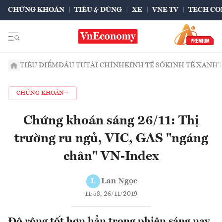
CHỨNG KHOÁN
TIÊU & DÙNG
XE
VNE TV
TECH CO
TIÊU ĐIỂM
ĐẦU TƯ
TÀI CHÍNH
KINH TẾ SỐ
KINH TẾ XANH
CHỨNG KHOÁN
Chứng khoán sáng 26/11: Thị
trường ru ngủ, VIC, GAS "ngáng
chân" VN-Index
Lan Ngọc
L
11:58, 26/11/2019
Độ rộng tốt hơn hẳn trong phiên sáng nay