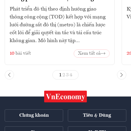
Phát triển đô thị theo định hướng giao
K
thông công cộng (TOD) kết hợp với mạng
V
lưới đường sắt đô thị (metro) là chiến lược
cốt lõi để giải quyết ùn tắc và tái cấu trúc
không gian. Mô hình này tập...
10
bài viết
Xem tất cả
2
1
2
3
4
Chứng khoán
Tiêu & Dùng