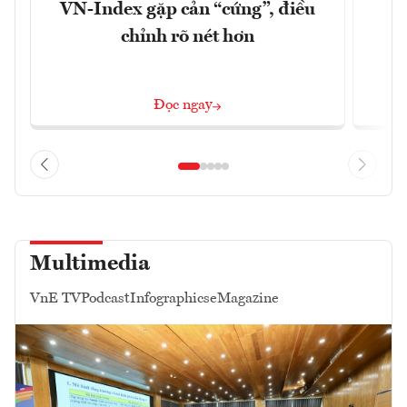
VN-Index gặp cản “cứng”, điều
B
chỉnh rõ nét hơn
Đọc ngay
Multimedia
VnE TV
Podcast
Infographics
eMagazine