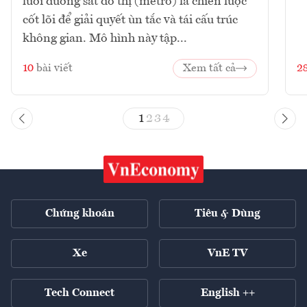
lưới đường sắt đô thị (metro) là chiến lược
cốt lõi để giải quyết ùn tắc và tái cấu trúc
không gian. Mô hình này tập...
10
bài viết
Xem tất cả
2
1
2
3
4
Chứng khoán
Tiêu & Dùng
Xe
VnE TV
Tech Connect
English ++