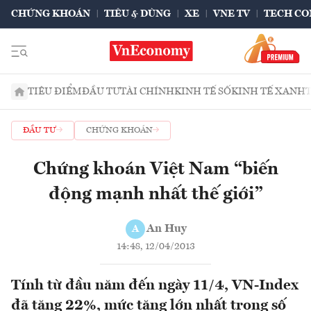
CHỨNG KHOÁN
TIÊU & DÙNG
XE
VNE TV
TECH CO
TIÊU ĐIỂM
ĐẦU TƯ
TÀI CHÍNH
KINH TẾ SỐ
KINH TẾ XANH
ĐẦU TƯ
CHỨNG KHOÁN
Chứng khoán Việt Nam “biến
động mạnh nhất thế giới”
An Huy
A
14:48, 12/04/2013
Tính từ đầu năm đến ngày 11/4, VN-Index
đã tăng 22%, mức tăng lớn nhất trong số