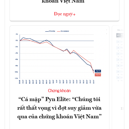
khoán Việt Nam”
Đọc ngay
Chứng khoán
“Cá mập” Pyn Elite: “Chúng tôi
15
rất thất vọng vì đợt suy giảm vừa
mặt
qua của chứng khoán Việt Nam”