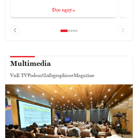
Đọc ngay
Multimedia
VnE TV
Podcast
Infographics
eMagazine