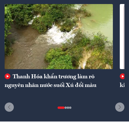
Thanh Hóa khẩn trương làm rõ
nguyên nhân nước suối Xú đổi màu
kin