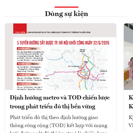
Dòng sự kiện
Định hướng metro và TOD chiến lược
K
trong phát triển đô thị bền vững
K
Phát triển đô thị theo định hướng giao
K
thông công cộng (TOD) kết hợp với mạng
V