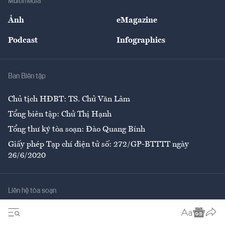
Multimedia
Sự kiện
Nhân lực
Ảnh
eMagazine
Đẹp +
An sinh
Podcast
Infographics
Giải trí
Y tế
Nhà
Ban Biên tập
Ẩm thực
Chủ tịch HĐBT: TS. Chử Văn Lâm
Tổng biên tập: Chử Thị Hạnh
Tổng thư ký tòa soạn: Đào Quang Bính
Giấy phép Tạp chí điện tử số: 272/GP-BTTTT ngày
26/6/2020
Liên hệ tòa soạn
Số 96-98 Hoàng Quốc Việt, Cầu Giấy, Hà Nội