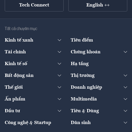
Tech Connect
English ++
Tất cả chuyên mục
Kinh tế xanh
Tiêu điểm
Chuyển động xanh
Tài chính
Chứng khoán
Pháp lý
Ngân hàng
Doanh nghiệp niêm yết
Kinh tế số
Hạ tầng
Thương hiệu xanh
Thị trường vốn
Thị trường
Sản phẩm - Thị trường
Bất động sản
Thị trường
Diễn đàn
Thuế
Đầu tư
Tài sản số
Chính sách
Xuất nhập khẩu
Thế giới
Doanh nghiệp
Bảo hiểm
Quốc tế
Dịch vụ số
Thị trường
Khung pháp lý
Kinh tế
Chuyển động
Ấn phẩm
Multimedia
Khung pháp lý
Start-up
Dự án
Công nghiệp
Chuyển động 24h
Đối thoại
The Guide
Video
Đầu tư
Tiêu & Dùng
Quản trị số
Cafe BĐS
Thị trường
Kinh doanh
Kết nối
Tạp chí kinh tế Việt Nam
eMagazine
Nhà đầu tư
Du lịch
Công nghệ & Startup
Dân sinh
Tư vấn
Nông sản
Doanh nhân
Tư vấn Tiêu & Dùng
Infographics
Hạ tầng
Sức khỏe
Khung pháp lý