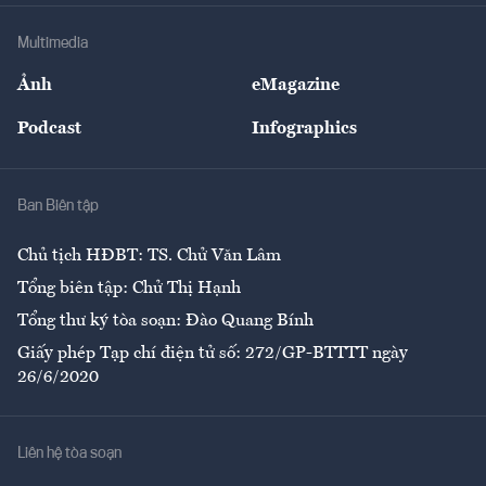
Doanh nghiệp
Địa phương
Thị trường
Bảo hiểm
Multimedia
Sự kiện
Nhân lực
Ảnh
eMagazine
Đẹp +
An sinh
Podcast
Infographics
Giải trí
Y tế
Nhà
Ban Biên tập
Ẩm thực
Chủ tịch HĐBT: TS. Chử Văn Lâm
Tổng biên tập: Chử Thị Hạnh
Tổng thư ký tòa soạn: Đào Quang Bính
Giấy phép Tạp chí điện tử số: 272/GP-BTTTT ngày
26/6/2020
Liên hệ tòa soạn