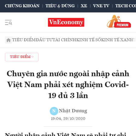
CHỨNG KHOÁN
TIÊU & DÙNG
XE
VNE TV
TECH CO
TIÊU ĐIỂM
ĐẦU TƯ
TÀI CHÍNH
KINH TẾ SỐ
KINH TẾ XANH
TIÊU ĐIỂM
Chuyên gia nước ngoài nhập cảnh
Việt Nam phải xét nghiệm Covid-
19 đủ 3 lần
Nhật Dương
N
19:04, 29/10/2020
Người nhập cảnh Việt Nam sẽ phải tự chi