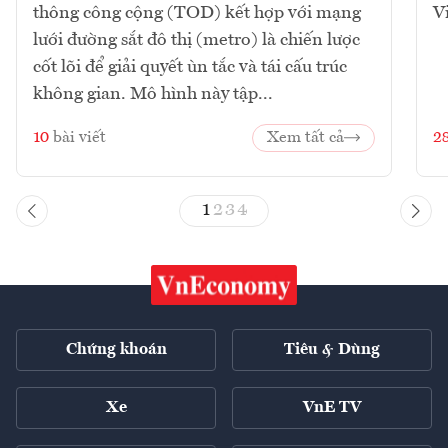
thông công cộng (TOD) kết hợp với mạng
V
lưới đường sắt đô thị (metro) là chiến lược
cốt lõi để giải quyết ùn tắc và tái cấu trúc
không gian. Mô hình này tập...
10
bài viết
Xem tất cả
2
1
2
3
4
Chứng khoán
Tiêu & Dùng
Xe
VnE TV