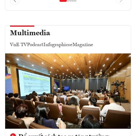
Multimedia
VnE TV
Podcast
Infographics
eMagazine