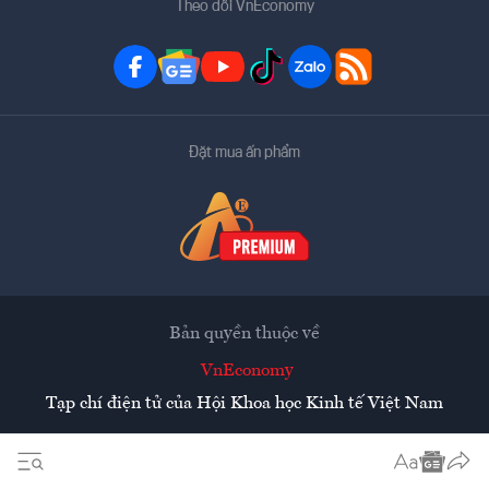
Theo dõi VnEconomy
Đặt mua ấn phẩm
Bản quyền thuộc về
VnEconomy
Tạp chí điện tử của Hội Khoa học Kinh tế Việt Nam
Mọi tin bài đăng lại từ website này phải có sự chấp thuận
bằng văn bản của
Tạp chí Kinh tế Việt Nam - VnEconomy