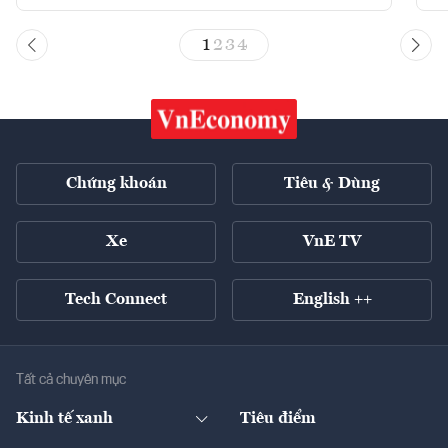
1
2
3
4
Chứng khoán
Tiêu & Dùng
Xe
VnE TV
Tech Connect
English ++
Tất cả chuyên mục
Kinh tế xanh
Tiêu điểm
Chuyển động xanh