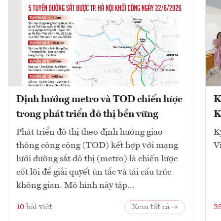
Định hướng metro và TOD chiến lược
K
trong phát triển đô thị bền vững
K
Phát triển đô thị theo định hướng giao
K
thông công cộng (TOD) kết hợp với mạng
V
lưới đường sắt đô thị (metro) là chiến lược
cốt lõi để giải quyết ùn tắc và tái cấu trúc
không gian. Mô hình này tập...
10
bài viết
Xem tất cả
2