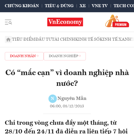
CHỨNG KHOÁN
TIÊU & DÙNG
XE
VNE TV
TECH CO
TIÊU ĐIỂM
ĐẦU TƯ
TÀI CHÍNH
KINH TẾ SỐ
KINH TẾ XANH
DOANH NHÂN
DOANH NGHIỆP
Có “mắc cạn” vì doanh nghiệp nhà
nước?
Nguyên Mẫn
N
06:00, 05/12/2013
Chỉ trong vòng chưa đầy một tháng, từ
28/10 đến 24/11 đã diễn ra liên tiếp 7 hội