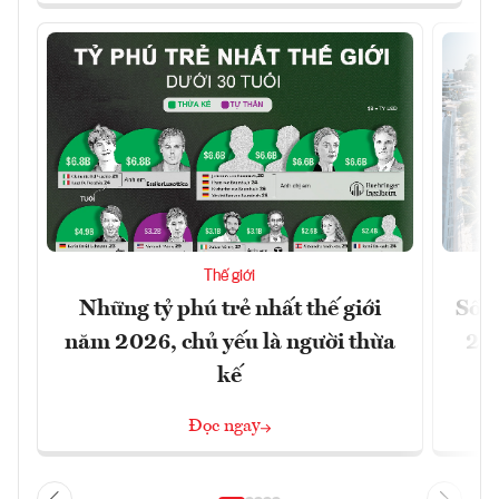
Thế giới
Những tỷ phú trẻ nhất thế giới
Số n
năm 2026, chủ yếu là người thừa
26%
kế
Đọc ngay