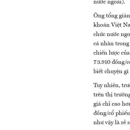
nước ngoài).
Ông tổng giám
khoán Việt Na
chức nước ngoà
cá nhân trong 
chiến lược của
73.910 đồng/c
biết chuyện gì 
Tuy nhiên, trư
trên thị trườn
giá chỉ cao hơ
đồng/cổ phiếu
như vậy là rẻ