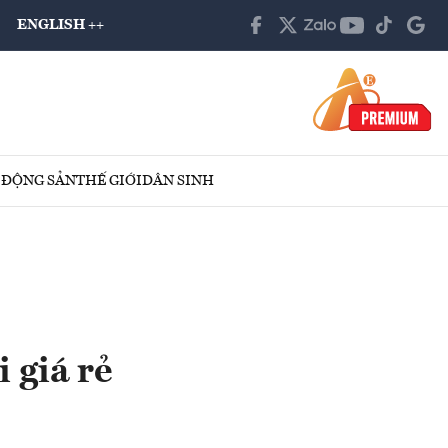
ENGLISH ++
 ĐỘNG SẢN
THẾ GIỚI
DÂN SINH
 giá rẻ