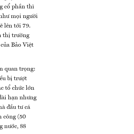
g cổ phần thì
 như mọi người
 lên tới 79.
n thị trường
 của Bảo Việt
in quan trọng:
ều bị trượt
ác tổ chức lớn
dài hạn nhưng
hà đầu tư cá
h công (50
ng nước, 88