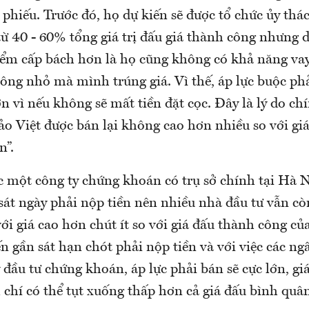
phiếu. Trước đó, họ dự kiến sẽ được tổ chức ủy thá
ừ 40 - 60% tổng giá trị đấu giá thành công nhưng 
ểm cấp bách hơn là họ cũng không có khả năng va
ông nhỏ mà mình trúng giá. Vì thế, áp lực buộc phả
lớn vì nếu không sẽ mất tiền đặt cọc. Đây là lý do c
ảo Việt được bán lại không cao hơn nhiều so với gi
n”.
 một công ty chứng khoán có trụ sở chính tại Hà 
át ngày phải nộp tiền nên nhiều nhà đầu tư vẫn cò
ới giá cao hơn chút ít so với giá đấu thành công củ
n gần sát hạn chót phải nộp tiền và với việc các n
đầu tư chứng khoán, áp lực phải bán sẽ cực lớn, gi
chí có thể tụt xuống thấp hơn cả giá đấu bình quân