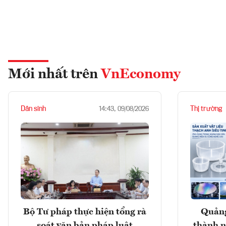
Mới nhất trên
VnEconomy
Dân sinh
Thị trường
14:43, 09/08/2026
Bộ Tư pháp thực hiện tổng rà
Quảng
soát văn bản pháp luật
thành n