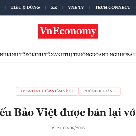
TIÊU & DÙNG
XE
VNE TV
TECH CONNECT
ÍNH
KINH TẾ SỐ
KINH TẾ XANH
THỊ TRƯỜNG
DOANH NGHIỆP
BẤT
DOANH NGHIỆP NIÊM YẾT
CHỨNG KHOÁN
ếu Bảo Việt được bán lại với
09:21, 09/06/2007