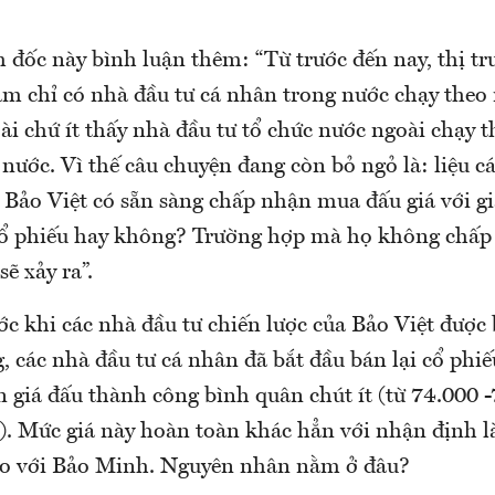
 đốc này bình luận thêm: “Từ trước đến nay, thị t
m chỉ có nhà đầu tư cá nhân trong nước chạy theo 
i chứ ít thấy nhà đầu tư tổ chức nước ngoài chạy t
nước. Vì thế câu chuyện đang còn bỏ ngỏ là: liệu c
 Bảo Việt có sẵn sàng chấp nhận mua đấu giá với giá
ổ phiếu hay không? Trường hợp mà họ không chấp
sẽ xảy ra”.
ớc khi các nhà đầu tư chiến lược của Bảo Việt được
g, các nhà đầu tư cá nhân đã bắt đầu bán lại cổ phiế
n giá đấu thành công bình quân chút ít (từ 74.000 
). Mức giá này hoàn toàn khác hẳn với nhận định là
 so với Bảo Minh. Nguyên nhân nằm ở đâu?