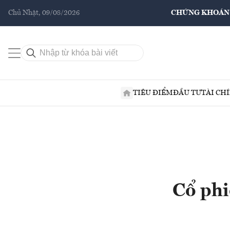
Chủ Nhật, 09/08/2026
CHỨNG KHOÁN
TIÊU ĐIỂM
ĐẦU TƯ
TÀI CH
Cổ phi