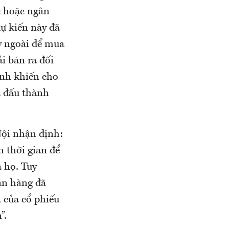
c hoặc ngân
dự kiến này đã
y ngoài để mua
i bán ra đối
hính khiến cho
á đấu thành
Nội nhận định:
n thời gian để
a họ. Tuy
gân hàng đã
á của cổ phiếu
”.