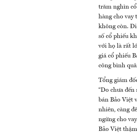
trăm nghìn cổ 
hàng cho vay t
không còn. Đi
số cổ phiếu kh
với họ là rất 
giá cổ phiếu B
công bình quâ
Tổng giám đốc
“Do chưa đến s
bán Bảo Việt v
nhiên, càng đế
ngừng cho vay 
Bảo Việt thậm 