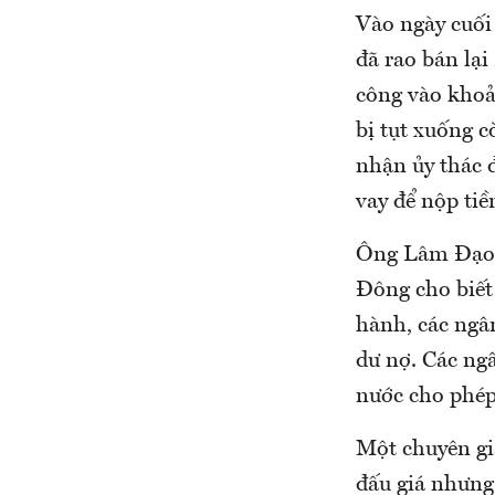
Vào ngày cuối
đã rao bán lại
công vào khoả
bị tụt xuống 
nhận ủy thác đ
vay để nộp tiề
Ông Lâm Đạo 
Đông cho biết
hành, các ngâ
dư nợ. Các ng
nước cho phép
Một chuyên gi
đấu giá nhưng