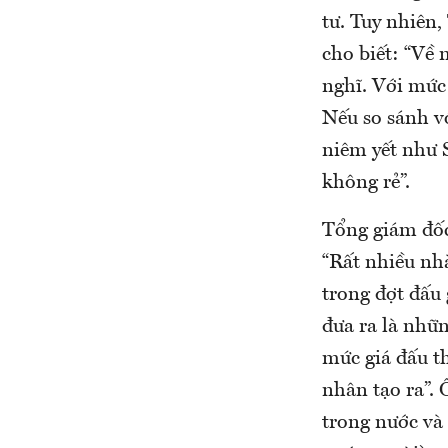
tư. Tuy nhiên
cho biết: “Về
nghĩ. Với mức 
Nếu so sánh vớ
niêm yết như S
không rẻ”.
Tổng giám đốc 
“Rất nhiều nhà
trong đợt đấu 
đưa ra là nhữ
mức giá đấu t
nhân tạo ra”. 
trong nước và 