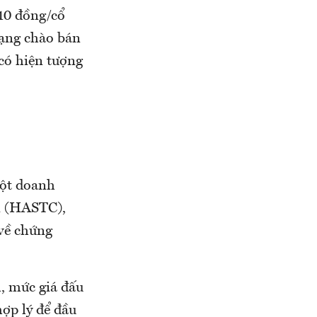
910 đồng/cổ
mạng chào bán
 có hiện tượng
một doanh
i (HASTC),
 về chứng
h, mức giá đấu
ợp lý để đầu