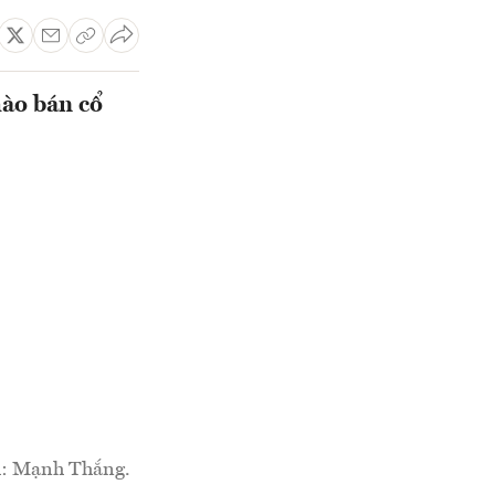
hào bán cổ
nh: Mạnh Thắng.