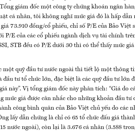
, Tổng giám đốc một công ty chứng khoán ngân hàn
 mặt cá nhân, tôi không nghĩ mức giá đó là hấp dẫn
giá 73.910 đồng/cổ phiếu, chỉ số P/E của Bảo Việt sẽ
i P/E của các cổ phiếu ngành dịch vụ tài chính trê
SI, STB đều có P/E dưới 30 thì có thể thấy mức giá
một quỹ đầu tư nước ngoài thì tiết lộ một thông t
 đầu tư tổ chức lớn, đặc biệt là các quỹ đầu tư lớn đ
giá này”. Vị tổng giám đốc này phân tích: “Giá do c
ng mức giá được cân nhắc cho những khoản đầu tư 
hành công bình quân của Bảo Việt chủ yếu do các n
Ông lấy dẫn chứng là chỉ có 65 tổ chức đấu giá thàn
15 nước ngoài), còn lại là 3.676 cá nhân (3.588 tro