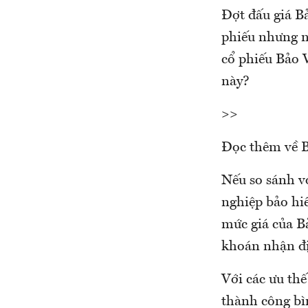
Đợt đấu giá Bả
phiếu nhưng n
cổ phiếu Bảo V
này?
>>
Đọc thêm về B
Nếu so sánh v
nghiệp bảo h
mức giá của Bả
khoán nhận đị
Với các ưu thế
thành công bì