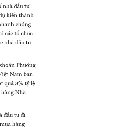
ố nhà đầu tư
 dự kiến thành
 nhanh chóng
i các tổ chức
ác nhà đầu tư
 khoán Phương
 Việt Nam ban
t quá 3% tỷ lệ
n hàng Nhà
 đầu tư đi
t mua hàng