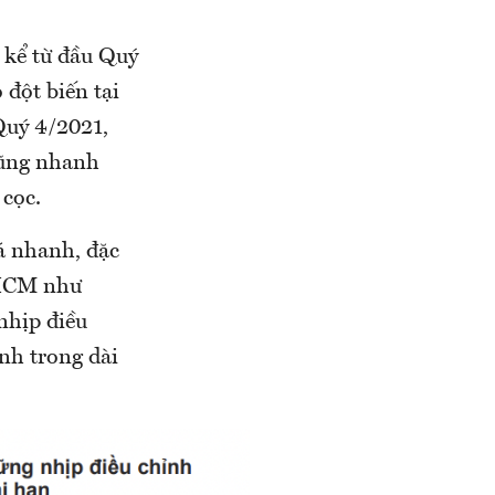
 kể từ đầu Quý
 đột biến tại
Quý 4/2021,
cũng nhanh
cọc.
uá nhanh, đặc
P.HCM như
nhịp điều
ịnh trong dài