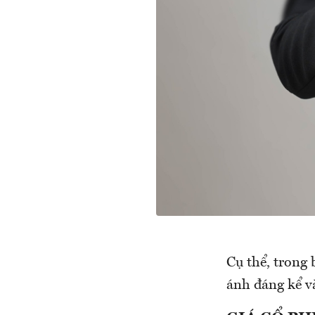
Cụ thể, trong 
ánh đáng kể v