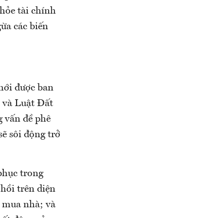
hỏe tài chính
ừa các biến
 mới được ban
 và Luật Đất
g vấn đề phê
sẽ sôi động trở
phục trong
hồi trên diện
h mua nhà; và