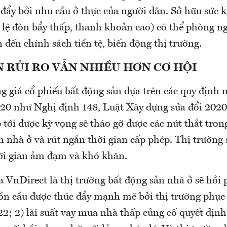
đẩy bởi nhu cầu ở thực của người dân. Sở hữu sức k
 lệ đòn bẩy thấp, thanh khoản cao) có thể phòng ng
 đến chính sách tiền tệ, biến động thị trường.
 RỦI RO VẪN NHIỀU HƠN CƠ HỘI
g giá cổ phiếu bất động sản dựa trên các quy định
20 như Nghị định 148, Luật Xây dựng sửa đổi 2020
p tới được kỳ vọng sẽ tháo gỡ được các nút thắt tron
n nhà ở và rút ngắn thời gian cấp phép. Thị trường 
hời gian ảm đạm và khó khăn.
 VnDirect là thị trường bất động sản nhà ở sẽ hồi 
n cầu được thúc đẩy mạnh mẽ bởi thị trường phục 
22; 2) lãi suất vay mua nhà thấp củng cố quyết địn