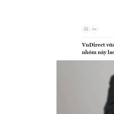
VnDirect vừa
nhóm này lao