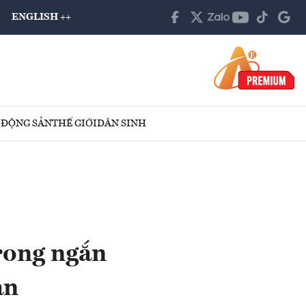
ENGLISH ++
 ĐỘNG SẢN
THẾ GIỚI
DÂN SINH
trong ngắn
ạn