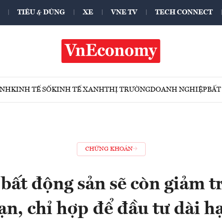
TIÊU & DÙNG
XE
VNE TV
TECH CONNECT
ÍNH
KINH TẾ SỐ
KINH TẾ XANH
THỊ TRƯỜNG
DOANH NGHIỆP
BẤT
CHỨNG KHOÁN
bất động sản sẽ còn giảm 
ạn, chỉ hợp để đầu tư dài h