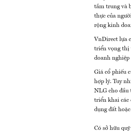
tầm trung và 
thực của ngườ
rộng kinh doa
VnDirect lựa 
triển vọng th
doanh nghiệp 
Giá cổ phiếu 
hợp lý. Tuy n
NLG cho đầu t
triển khai cá
dụng đất hoặc
Có sở hữu quỹ