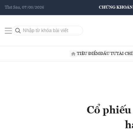
Thứ Sáu, 07/08/2026
CHỨNG KHOÁN
TIÊU ĐIỂM
ĐẦU TƯ
TÀI CH
Cổ phiếu 
h