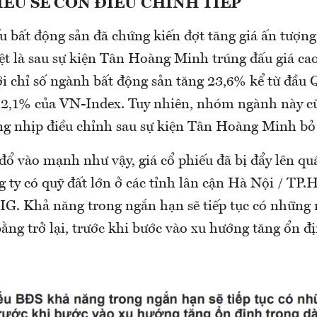
IẾU SẼ CÒN ĐIỀU CHỈNH TIẾP
 bất động sản đã chứng kiến đợt tăng giá ấn tượng
ệt là sau sự kiện Tân Hoàng Minh trúng đấu giá cao
i chỉ số ngành bất động sản tăng 23,6% kể từ đầu 
12,1% của VN-Index. Tuy nhiên, nhóm ngành này 
g nhịp điều chỉnh sau sự kiện Tân Hoàng Minh bỏ 
đổ vào mạnh như vậy, giá cổ phiếu đã bị đẩy lên q
ng ty có quỹ đất lớn ở các tỉnh lân cận Hà Nội / T
. Khả năng trong ngắn hạn sẽ tiếp tục có những 
ằng trở lại, trước khi bước vào xu hướng tăng ổn đ