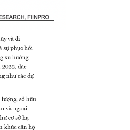
lũy và đi
à sự phục hồi
ng xu hướng
m 2022, đặc
ũng như các dự
 lượng, sở hữu
ận và ngoại
hư cơ sở hạ
ân khúc căn hộ