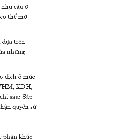
 nhu cầu ở
 có thể mở
 dựa trên
của những
ao dịch ở mức
ch VHM, KDH,
chí sau: Sắp
nhận quyền sử
ác phân khúc