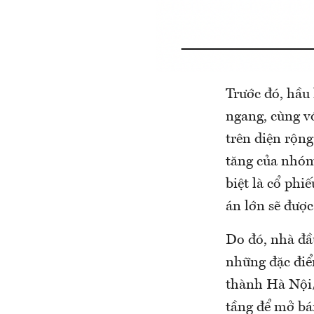
Trước đó, hầu 
ngang, cùng vớ
trên diện rộn
tăng của nhóm 
biệt là cổ phi
án lớn sẽ được
Do đó, nhà đầ
những đặc điểm
thành Hà Nội/
tầng để mở bá