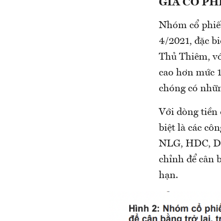
GIÁ CỔ PH
Nhóm cổ phiếu
4/2021, đặc bi
Thủ Thiêm, vớ
cao hơn mức 
chóng có nhữn
Với dòng tiền 
biệt là các cô
NLG, HDC, DIG
chỉnh để cân b
hạn.