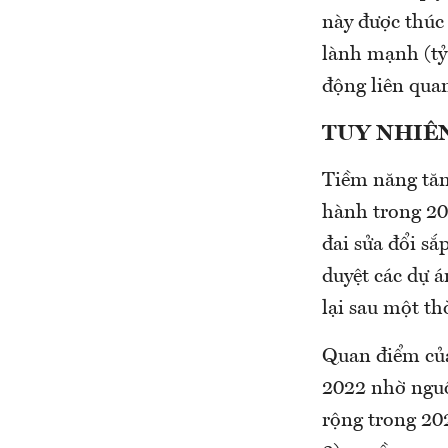
này được thúc 
lành mạnh (tỷ
động liên quan
TUY NHIÊN
Tiềm năng tăn
hành trong 20
đai sửa đổi sắ
duyệt các dự á
lại sau một t
Quan điểm của
2022 nhờ nguồ
rộng trong 20