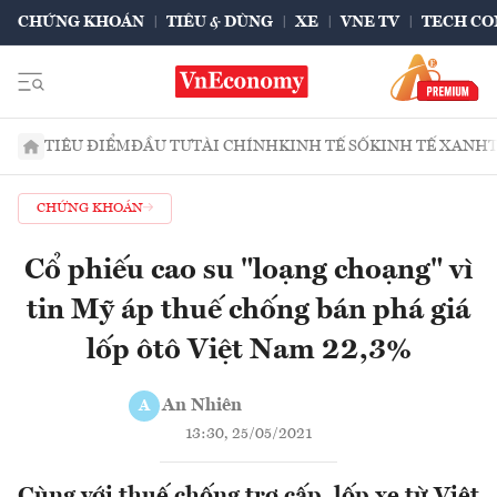
CHỨNG KHOÁN
TIÊU & DÙNG
XE
VNE TV
TECH CO
TIÊU ĐIỂM
ĐẦU TƯ
TÀI CHÍNH
KINH TẾ SỐ
KINH TẾ XANH
CHỨNG KHOÁN
Cổ phiếu cao su "loạng choạng" vì
tin Mỹ áp thuế chống bán phá giá
lốp ôtô Việt Nam 22,3%
An Nhiên
A
13:30, 25/05/2021
Cùng với thuế chống trợ cấp, lốp xe từ Việt