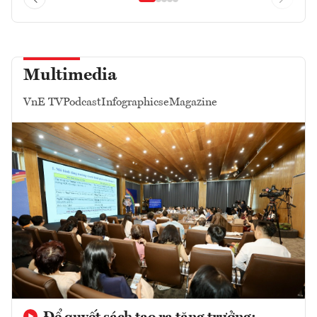
Multimedia
VnE TV
Podcast
Infographics
eMagazine