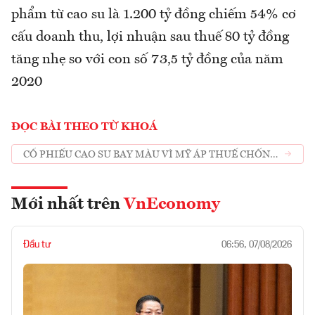
phẩm từ cao su là 1.200 tỷ đồng chiếm 54% cơ
cấu doanh thu, lợi nhuận sau thuế 80 tỷ đồng
tăng nhẹ so với con số 73,5 tỷ đồng của năm
2020
ĐỌC BÀI THEO TỪ KHOÁ
CỔ PHIẾU CAO SU BAY MÀU VÌ MỸ ÁP THUẾ CHỐNG
BÁN PHÁ GIÁ LỐP ÔTÔ VIỆT NAM
Mới nhất trên
VnEconomy
Đầu tư
06:56, 07/08/2026