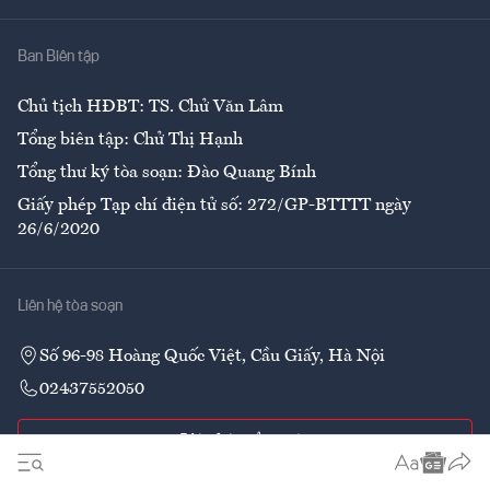
Nhà
Ban Biên tập
Ẩm thực
Chủ tịch HĐBT: TS. Chử Văn Lâm
Tổng biên tập: Chử Thị Hạnh
Tổng thư ký tòa soạn: Đào Quang Bính
Giấy phép Tạp chí điện tử số: 272/GP-BTTTT ngày
26/6/2020
Liên hệ tòa soạn
Số 96-98 Hoàng Quốc Việt, Cầu Giấy, Hà Nội
02437552050
Liên hệ quảng cáo