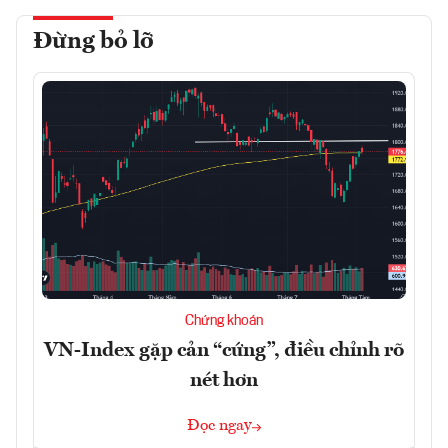
Đừng bỏ lỡ
Chứng khoán
VN-Index gặp cản “cứng”, điều chỉnh rõ
nét hơn
Đọc ngay