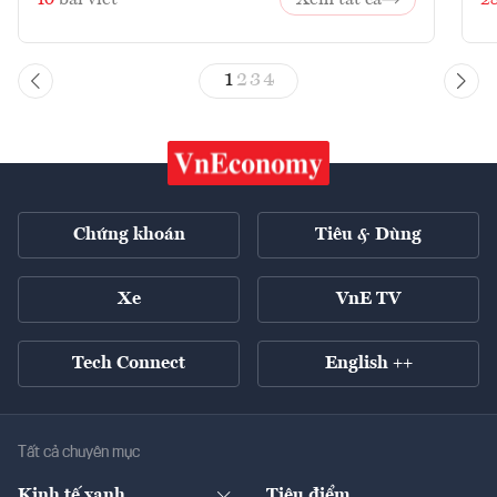
1
2
3
4
Chứng khoán
Tiêu & Dùng
Xe
VnE TV
Tech Connect
English ++
Tất cả chuyên mục
Kinh tế xanh
Tiêu điểm