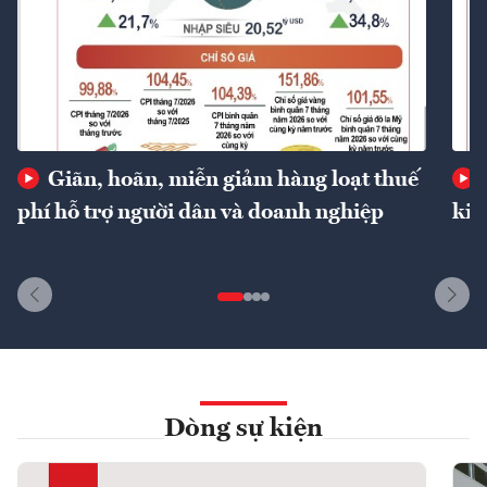
Giãn, hoãn, miễn giảm hàng loạt thuế
phí hỗ trợ người dân và doanh nghiệp
kin
Dòng sự kiện