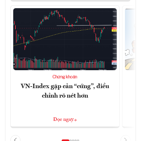
Chứng khoán
VN-Index gặp cản “cứng”, điều
B
chỉnh rõ nét hơn
Đọc ngay