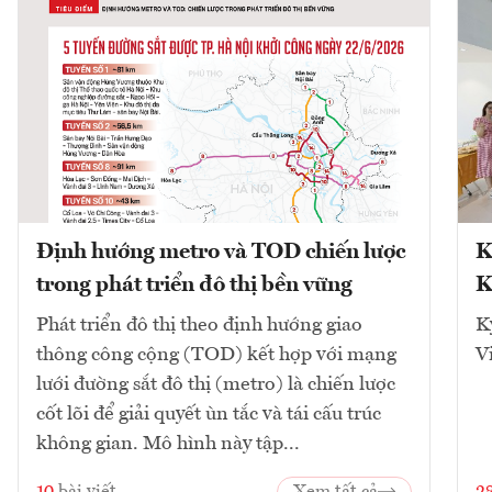
Định hướng metro và TOD chiến lược
K
trong phát triển đô thị bền vững
K
Phát triển đô thị theo định hướng giao
K
thông công cộng (TOD) kết hợp với mạng
V
lưới đường sắt đô thị (metro) là chiến lược
cốt lõi để giải quyết ùn tắc và tái cấu trúc
không gian. Mô hình này tập...
10
bài viết
Xem tất cả
2