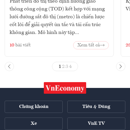
Phát triển đô thị theo định hướng giao
K
thông công cộng (TOD) kết hợp với mạng
V
lưới đường sắt đô thị (metro) là chiến lược
cốt lõi để giải quyết ùn tắc và tái cấu trúc
không gian. Mô hình này tập...
10
bài viết
Xem tất cả
2
1
2
3
4
Chứng khoán
Tiêu & Dùng
Xe
VnE TV