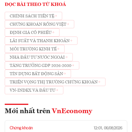
ĐỌC BÀI THEO TỪ KHOÁ
CHÍNH SÁCH TIỀN TỆ
CHỨNG KHOÁN RỒNG VIỆT
ĐỊNH GIÁ CỔ PHIẾU
LÃI SUẤT VÀ THANH KHOẢN
MÔI TRƯỜNG KINH TẾ
NHÀ ĐẦU TƯ NƯỚC NGOÀI
TĂNG TRƯỞNG GDP 2026-2030
TÍN DỤNG BẤT ĐỘNG SẢN
TRIỂN VỌNG THỊ TRƯỜNG CHỨNG KHOÁN
VN-INDEX VÀ ĐẦU TƯ
Mới nhất trên
VnEconomy
Chứng khoán
12:01, 06/08/2026