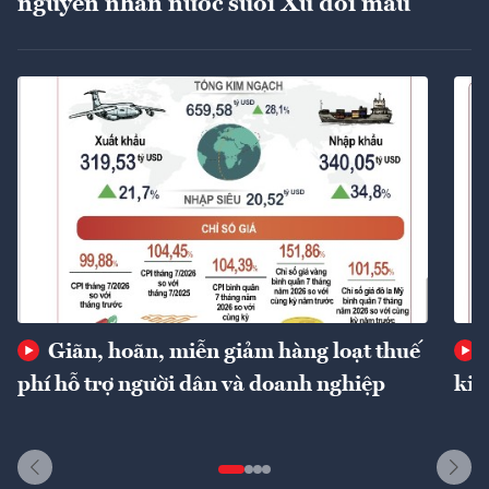
nguyên nhân nước suối Xú đổi màu
Giãn, hoãn, miễn giảm hàng loạt thuế
phí hỗ trợ người dân và doanh nghiệp
kin