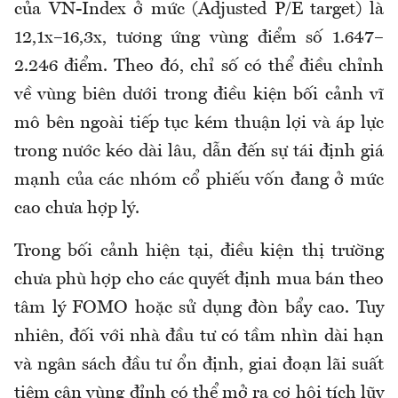
của VN-Index ở mức (Adjusted P/E target) là
12,1x–16,3x, tương ứng vùng điểm số 1.647–
2.246 điểm. Theo đó, chỉ số có thể điều chỉnh
về vùng biên dưới trong điều kiện bối cảnh vĩ
mô bên ngoài tiếp tục kém thuận lợi và áp lực
trong nước kéo dài lâu, dẫn đến sự tái định giá
mạnh của các nhóm cổ phiếu vốn đang ở mức
cao chưa hợp lý.
Trong bối cảnh hiện tại, điều kiện thị trường
chưa phù hợp cho các quyết định mua bán theo
tâm lý FOMO hoặc sử dụng đòn bẩy cao. Tuy
nhiên, đối với nhà đầu tư có tầm nhìn dài hạn
và ngân sách đầu tư ổn định, giai đoạn lãi suất
tiệm cận vùng đỉnh có thể mở ra cơ hội tích lũy