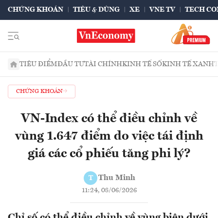
CHỨNG KHOÁN
TIÊU & DÙNG
XE
VNE TV
TECH CO
TIÊU ĐIỂM
ĐẦU TƯ
TÀI CHÍNH
KINH TẾ SỐ
KINH TẾ XANH
CHỨNG KHOÁN
VN-Index có thể điều chỉnh về
vùng 1.647 điểm do việc tái định
giá các cổ phiếu tăng phi lý?
Thu Minh
T
11:24, 08/06/2026
Chỉ số có thể điều chỉnh về vùng biên dưới