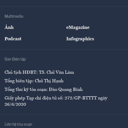
Tư vấn Tiêu & Dùng
Infographics
Hạ tầng
Sức khỏe
Khung pháp lý
Doanh nghiệp
Địa phương
Thị trường
Bảo hiểm
Multimedia
Sự kiện
Nhân lực
Ảnh
eMagazine
Đẹp +
An sinh
Podcast
Infographics
Giải trí
Y tế
Nhà
Ban Biên tập
Ẩm thực
Chủ tịch HĐBT: TS. Chử Văn Lâm
Tổng biên tập: Chử Thị Hạnh
Tổng thư ký tòa soạn: Đào Quang Bính
Giấy phép Tạp chí điện tử số: 272/GP-BTTTT ngày
26/6/2020
Liên hệ tòa soạn