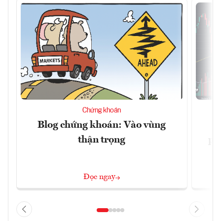
Chứng khoán
Blog chứng khoán: Vào vùng
V
thận trọng
ph
Đọc ngay