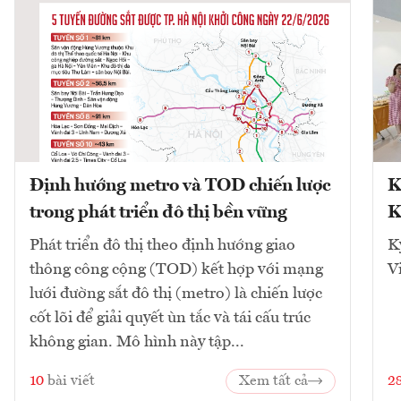
Định hướng metro và TOD chiến lược
K
trong phát triển đô thị bền vững
K
Phát triển đô thị theo định hướng giao
K
thông công cộng (TOD) kết hợp với mạng
V
lưới đường sắt đô thị (metro) là chiến lược
cốt lõi để giải quyết ùn tắc và tái cấu trúc
không gian. Mô hình này tập...
10
bài viết
Xem tất cả
2