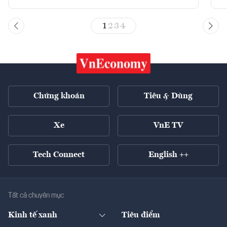
1
2
3
4
Chứng khoán
Tiêu & Dùng
Xe
VnE TV
Tech Connect
English ++
Tất cả chuyên mục
Kinh tế xanh
Tiêu điểm