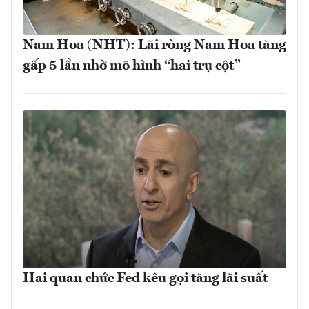
Nam Hoa (NHT): Lãi ròng Nam Hoa tăng
gấp 5 lần nhờ mô hình “hai trụ cột”
Hai quan chức Fed kêu gọi tăng lãi suất