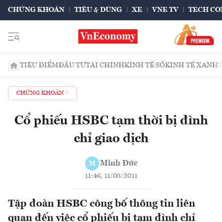
CHỨNG KHOÁN
TIÊU & DÙNG
XE
VNE TV
TECH CO
TIÊU ĐIỂM
ĐẦU TƯ
TÀI CHÍNH
KINH TẾ SỐ
KINH TẾ XANH
CHỨNG KHOÁN
Cổ phiếu HSBC tạm thời bị đình
chỉ giao dịch
Minh Đức
M
11:46, 11/08/2011
Tập đoàn HSBC công bố thông tin liên
quan đến việc cổ phiếu bị tạm đình chỉ