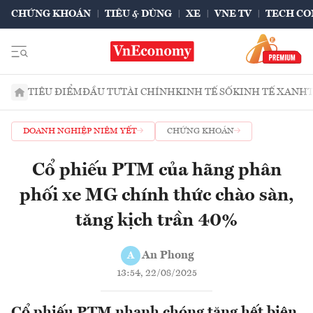
CHỨNG KHOÁN
TIÊU & DÙNG
XE
VNE TV
TECH CO
TIÊU ĐIỂM
ĐẦU TƯ
TÀI CHÍNH
KINH TẾ SỐ
KINH TẾ XANH
DOANH NGHIỆP NIÊM YẾT
CHỨNG KHOÁN
Cổ phiếu PTM của hãng phân
phối xe MG chính thức chào sàn,
tăng kịch trần 40%
An Phong
A
13:54, 22/08/2025
Cổ phiếu PTM nhanh chóng tăng hết biên