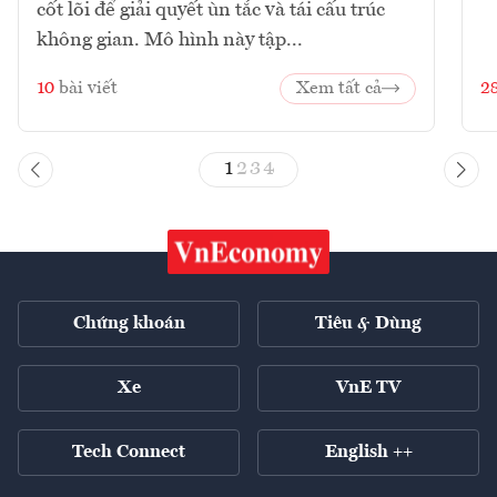
cốt lõi để giải quyết ùn tắc và tái cấu trúc
không gian. Mô hình này tập...
10
bài viết
Xem tất cả
2
1
2
3
4
Chứng khoán
Tiêu & Dùng
Xe
VnE TV
Tech Connect
English ++