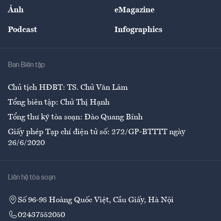
Sự kiện
Nhân lực
Ảnh
eMagazine
Đẹp +
An sinh
Podcast
Infographics
Giải trí
Y tế
Nhà
Ban Biên tập
Ẩm thực
Chủ tịch HĐBT: TS. Chử Văn Lâm
Tổng biên tập: Chử Thị Hạnh
Tổng thư ký tòa soạn: Đào Quang Bính
Giấy phép Tạp chí điện tử số: 272/GP-BTTTT ngày
26/6/2020
Liên hệ tòa soạn
Số 96-98 Hoàng Quốc Việt, Cầu Giấy, Hà Nội
02437552050