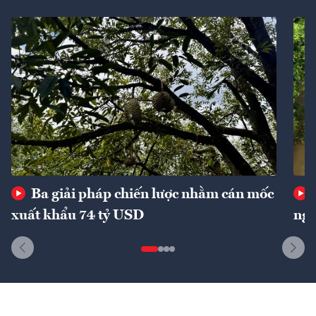
Ba giải pháp chiến lược nhằm cán mốc
xuất khẩu 74 tỷ USD
ngu