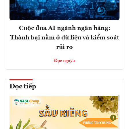
Cuộc đua AI ngành ngân hàng:
Thành bại nằm ở dữ liệu và kiểm soát
rủi ro
Đọc ngay
Đọc tiếp