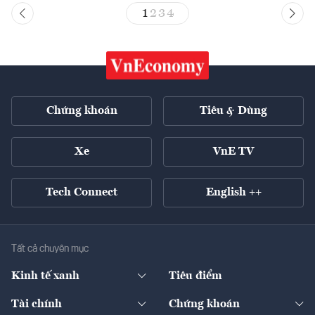
1
2
3
4
Chứng khoán
Tiêu & Dùng
Xe
VnE TV
Tech Connect
English ++
Tất cả chuyên mục
Kinh tế xanh
Tiêu điểm
Chuyển động xanh
Tài chính
Chứng khoán