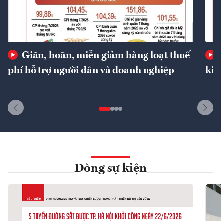
Giãn, hoãn, miễn giảm hàng loạt thuế
phí hỗ trợ người dân và doanh nghiệp
kin
Dòng sự kiện