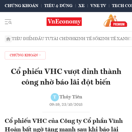
CHỨNG KHOÁN
TIÊU & DÙNG
XE
VNE TV
TECH CO
TIÊU ĐIỂM
ĐẦU TƯ
TÀI CHÍNH
KINH TẾ SỐ
KINH TẾ XANH
CHỨNG KHOÁN
Cổ phiếu VHC vượt đỉnh thành
công nhờ báo lãi đột biến
Thủy Tiên
T
09:59, 23/10/2018
Cổ phiếu VHC của Công ty Cổ phần Vĩnh
Hoàn bất ngờ tăng mạnh sau khi báo lãi