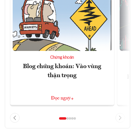
Chứng khoán
Blog chứng khoán: Vào vùng
V
thận trọng
ph
Đọc ngay