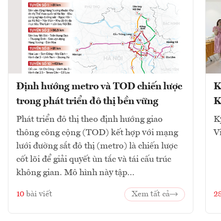
Định hướng metro và TOD chiến lược
K
trong phát triển đô thị bền vững
K
Phát triển đô thị theo định hướng giao
K
thông công cộng (TOD) kết hợp với mạng
V
lưới đường sắt đô thị (metro) là chiến lược
cốt lõi để giải quyết ùn tắc và tái cấu trúc
không gian. Mô hình này tập...
10
bài viết
Xem tất cả
2