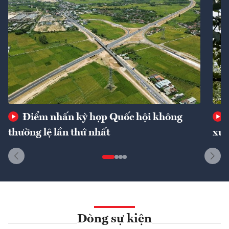
Điểm nhấn kỳ họp Quốc hội không
thường lệ lần thứ nhất
xuấ
Dòng sự kiện