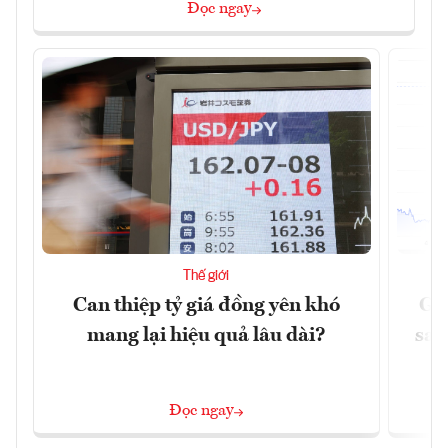
Đọc ngay
Thế giới
Can thiệp tỷ giá đồng yên khó
Gi
mang lại hiệu quả lâu dài?
sau
Đọc ngay