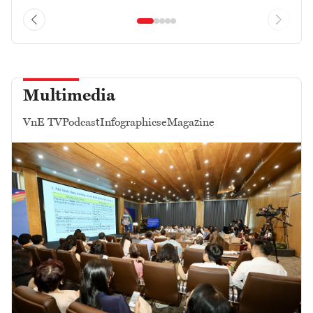
Multimedia
VnE TV
Podcast
Infographics
eMagazine