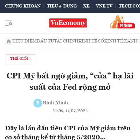
CHỨNG KHOÁN
TIÊU & DÙNG
XE
VNE TV
TECH CO
TIÊU ĐIỂM
ĐẦU TƯ
TÀI CHÍNH
KINH TẾ SỐ
KINH TẾ XANH
THẾ GIỚI
CPI Mỹ bất ngờ giảm, “cửa” hạ lãi
suất của Fed rộng mở
Bình Minh
B
21:05, 11/07/2024
Đây là lần đầu tiên CPI của Mỹ giảm trên
cơ sở tháng kể từ tháng 5/2020...