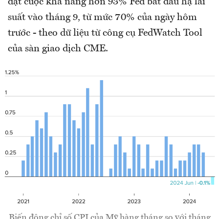
đặt cược khả năng hơn 93% Fed bắt đầu hạ lãi
suất vào tháng 9, từ mức 70% của ngày hôm
trước - theo dữ liệu từ công cụ FedWatch Tool
của sàn giao dịch CME.
Biến động chỉ số CPI của Mỹ hàng tháng so với tháng