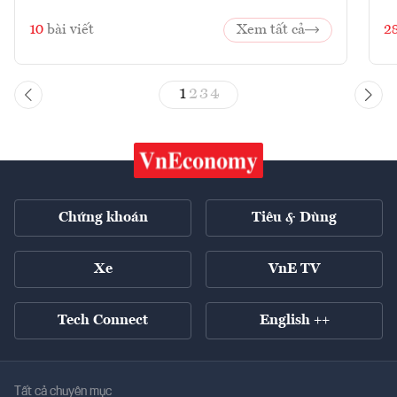
10
bài viết
Xem tất cả
2
1
2
3
4
Chứng khoán
Tiêu & Dùng
Xe
VnE TV
Tech Connect
English ++
Tất cả chuyên mục