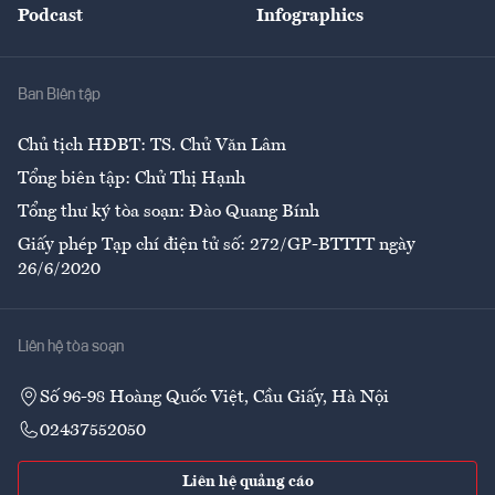
Podcast
Infographics
Giải trí
Y tế
Nhà
Ban Biên tập
Ẩm thực
Chủ tịch HĐBT: TS. Chử Văn Lâm
Tổng biên tập: Chử Thị Hạnh
Tổng thư ký tòa soạn: Đào Quang Bính
Giấy phép Tạp chí điện tử số: 272/GP-BTTTT ngày
26/6/2020
Liên hệ tòa soạn
Số 96-98 Hoàng Quốc Việt, Cầu Giấy, Hà Nội
02437552050
Liên hệ quảng cáo