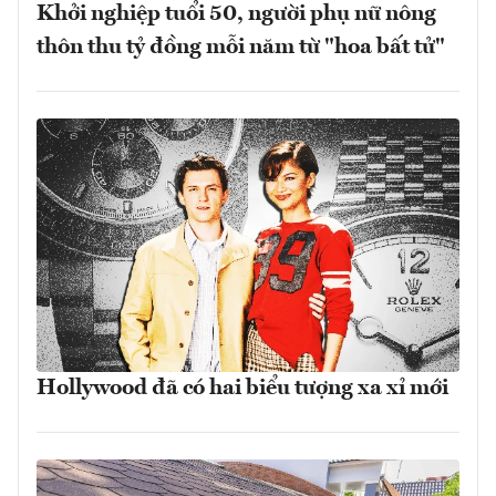
Khởi nghiệp tuổi 50, người phụ nữ nông
thôn thu tỷ đồng mỗi năm từ "hoa bất tử"
Hollywood đã có hai biểu tượng xa xỉ mới