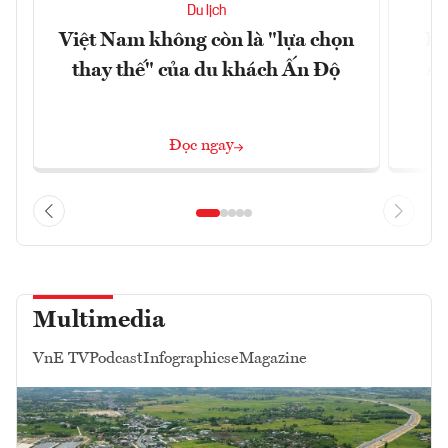
Du lịch
Việt Nam không còn là "lựa chọn
Du
thay thế" của du khách Ấn Độ
s
Đọc ngay
Multimedia
VnE TV
Podcast
Infographics
eMagazine