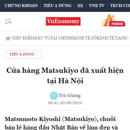
CHỨNG KHOÁN
TIÊU & DÙNG
XE
VNE TV
TECH CO
TIÊU ĐIỂM
ĐẦU TƯ
TÀI CHÍNH
KINH TẾ SỐ
KINH TẾ XANH
TIÊU & DÙNG
Cửa hàng Matsukiyo đã xuất hiện
tại Hà Nội
Trà Giang
T
08:41, 30/09/2023
Matsumoto Kiyoshi (Matsukiyo), chuỗi
bán lẻ hàng đầu Nhật Bản về làm đẹp và