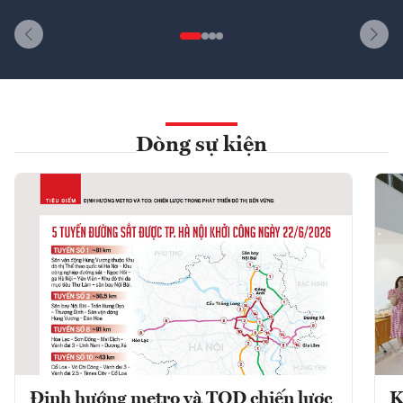
Dòng sự kiện
Định hướng metro và TOD chiến lược
K