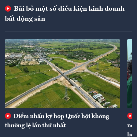
Bãi bỏ một số điều kiện kinh doanh
bất động sản
Điểm nhấn kỳ họp Quốc hội không
thường lệ lần thứ nhất
nôn
bất