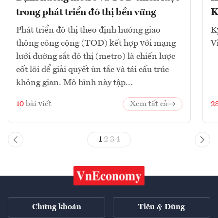
trong phát triển đô thị bền vững
K
Phát triển đô thị theo định hướng giao
K
thông công cộng (TOD) kết hợp với mạng
V
lưới đường sắt đô thị (metro) là chiến lược
cốt lõi để giải quyết ùn tắc và tái cấu trúc
không gian. Mô hình này tập...
10
bài viết
Xem tất cả
2
1
2
3
4
Chứng khoán
Tiêu & Dùng