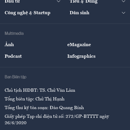
Đầu tư
Tiêu & Dùng
Quản trị số
Cafe BĐS
Thị trường
Kinh doanh
Kết nối
Tạp chí kinh tế Việt Nam
eMagazine
Nhà đầu tư
Du lịch
Công nghệ & Startup
Dân sinh
Tư vấn
Nông sản
Doanh nhân
Tư vấn Tiêu & Dùng
Infographics
Hạ tầng
Sức khỏe
Khung pháp lý
Doanh nghiệp
Địa phương
Thị trường
Bảo hiểm
Multimedia
Sự kiện
Nhân lực
Ảnh
eMagazine
Đẹp +
An sinh
Podcast
Infographics
Giải trí
Y tế
Nhà
Ban Biên tập
Ẩm thực
Chủ tịch HĐBT: TS. Chử Văn Lâm
Tổng biên tập: Chử Thị Hạnh
Tổng thư ký tòa soạn: Đào Quang Bính
Giấy phép Tạp chí điện tử số: 272/GP-BTTTT ngày
26/6/2020