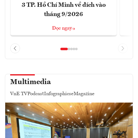
3 TP. Hồ Chí Minh về đích vào
T
tháng 9/2026
Đọc ngay
Multimedia
VnE TV
Podcast
Infographics
eMagazine