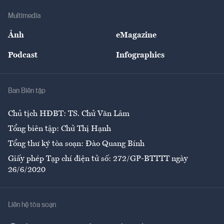
Doanh nghiệp
Địa phương
Thị trường
Bảo hiểm
Multimedia
Sự kiện
Nhân lực
Ảnh
eMagazine
Đẹp +
An sinh
Podcast
Infographics
Giải trí
Y tế
Nhà
Ban Biên tập
Ẩm thực
Chủ tịch HĐBT: TS. Chử Văn Lâm
Tổng biên tập: Chử Thị Hạnh
Tổng thư ký tòa soạn: Đào Quang Bính
Giấy phép Tạp chí điện tử số: 272/GP-BTTTT ngày
26/6/2020
Liên hệ tòa soạn