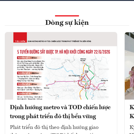
Dòng sự kiện
Định hướng metro và TOD chiến lược
K
trong phát triển đô thị bền vững
K
Phát triển đô thị theo định hướng giao
K