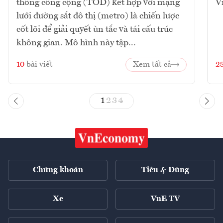
thông công cộng (TOD) kết hợp với mạng
V
lưới đường sắt đô thị (metro) là chiến lược
cốt lõi để giải quyết ùn tắc và tái cấu trúc
không gian. Mô hình này tập...
10
bài viết
Xem tất cả
2
1
2
3
4
Chứng khoán
Tiêu & Dùng
Xe
VnE TV