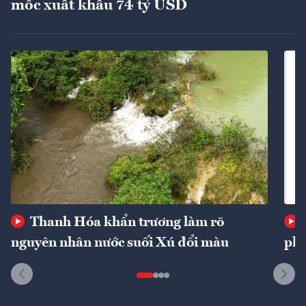
mốc xuất khẩu 74 tỷ USD
Thanh Hóa khẩn trương làm rõ
nguyên nhân nước suối Xú đổi màu
phí