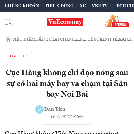
CHỨNG KHOÁN
TIÊU & DÙNG
XE
VNE TV
TECH CO
TIÊU ĐIỂM
ĐẦU TƯ
TÀI CHÍNH
KINH TẾ SỐ
KINH TẾ XANH
ĐẦU TƯ
Cục Hàng không chỉ đạo nóng sau
sự cố hai máy bay va chạm tại Sân
bay Nội Bài
Đan Tiên
Đ
11:16, 29/06/2025
Cục Hàng không Việt Nam vừa có công