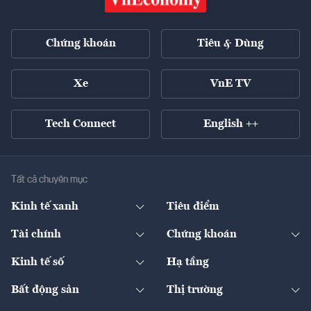
Chứng khoán
Tiêu & Dùng
Xe
VnE TV
Tech Connect
English ++
Tất cả chuyên mục
Kinh tế xanh
Tiêu điểm
Chuyển động xanh
Tài chính
Chứng khoán
Pháp lý
Ngân hàng
Doanh nghiệp niêm yết
Kinh tế số
Hạ tầng
Thương hiệu xanh
Thị trường vốn
Thị trường
Sản phẩm - Thị trường
Bất động sản
Thị trường
Diễn đàn
Thuế
Đầu tư
Tài sản số
Chính sách
Xuất nhập khẩu