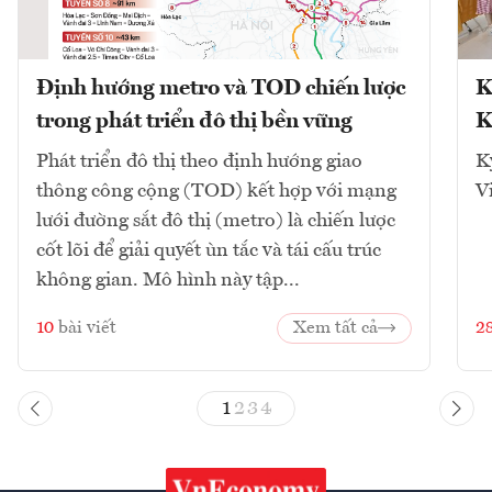
Định hướng metro và TOD chiến lược
K
trong phát triển đô thị bền vững
K
Phát triển đô thị theo định hướng giao
K
thông công cộng (TOD) kết hợp với mạng
V
lưới đường sắt đô thị (metro) là chiến lược
cốt lõi để giải quyết ùn tắc và tái cấu trúc
không gian. Mô hình này tập...
10
bài viết
Xem tất cả
2
1
2
3
4