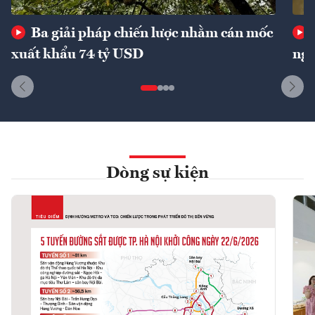
Ba giải pháp chiến lược nhằm cán mốc
xuất khẩu 74 tỷ USD
ngu
Dòng sự kiện