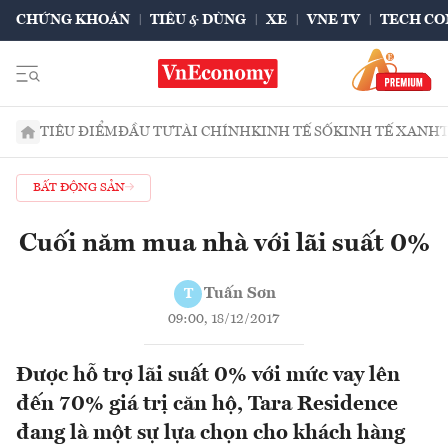
CHỨNG KHOÁN
TIÊU & DÙNG
XE
VNE TV
TECH CO
TIÊU ĐIỂM
ĐẦU TƯ
TÀI CHÍNH
KINH TẾ SỐ
KINH TẾ XANH
BẤT ĐỘNG SẢN
Cuối năm mua nhà với lãi suất 0%
Tuấn Sơn
T
09:00, 18/12/2017
Được hỗ trợ lãi suất 0% với mức vay lên
đến 70% giá trị căn hộ, Tara Residence
đang là một sự lựa chọn cho khách hàng