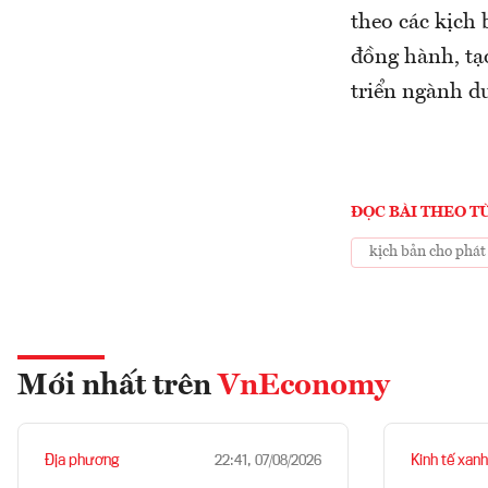
theo các kịch 
đồng hành, tạ
triển ngành d
ĐỌC BÀI THEO T
kịch bản cho phát 
Mới nhất trên
VnEconomy
Địa phương
Kinh tế xanh
22:41, 07/08/2026