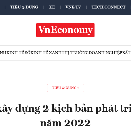
TIÊU & DÙNG
XE
VNE TV
TECH CONNECT
ÍNH
KINH TẾ SỐ
KINH TẾ XANH
THỊ TRƯỜNG
DOANH NGHIỆP
BẤT
TIÊU & DÙNG
ây dựng 2 kịch bản phát tri
năm 2022