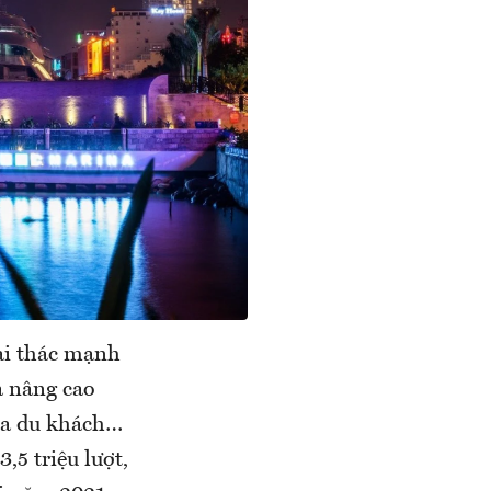
ai thác mạnh
là nâng cao
của du khách…
,5 triệu lượt,