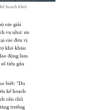
 kế hoạch khôi
ộ các giải
ịch vụ như: ưu
ại các đơn vị
trợ khó khăn
 lao động làm
 số tiền gần
o biết: “Du
đến kế hoạch
ịch cần chủ
 tăng trưởng