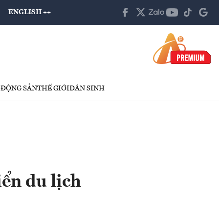
ENGLISH ++
 ĐỘNG SẢN
THẾ GIỚI
DÂN SINH
ển du lịch