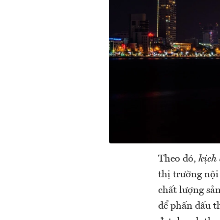
Theo đó,
kịch
thị trường nội
chất lượng sả
để phấn đấu th