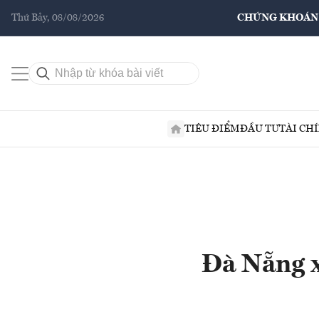
Thứ Bảy, 08/08/2026
CHỨNG KHOÁN
TIÊU ĐIỂM
ĐẦU TƯ
TÀI CH
Đà Nẵng x