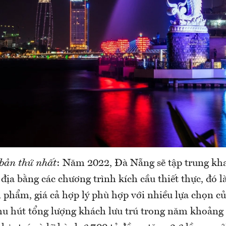
 bản thứ nhất
: Năm 2022, Đà Nẵng sẽ tập trung kh
 địa bằng các chương trình kích cầu thiết thực, đó 
n phẩm, giá cả hợp lý phù hợp với nhiều lựa chọn 
u hút tổng lượng khách lưu trú trong năm khoảng 3