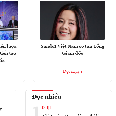
ến lược:
Sandoz Việt Nam có tân Tổng
kiến tạo
Giám đốc
gia
Đọc ngay
Đọc nhiều
1
g
Du lịch