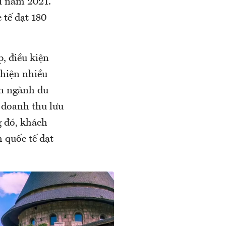
ới năm 2021.
 tế đạt 180
, điều kiện
 hiện nhiều
ển ngành du
g doanh thu lưu
g đó, khách
h quốc tế đạt