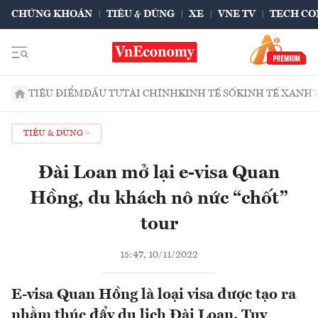
CHỨNG KHOÁN
TIÊU & DÙNG
XE
VNE TV
TECH CO
TIÊU ĐIỂM
ĐẦU TƯ
TÀI CHÍNH
KINH TẾ SỐ
KINH TẾ XANH
TIÊU & DÙNG
Đài Loan mở lại e-visa Quan
Hồng, du khách nô nức “chốt”
tour
15:47, 10/11/2022
E-visa Quan Hồng là loại visa được tạo ra
nhằm thúc đẩy du lịch Đài Loan. Tuy