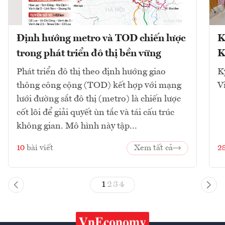
Định hướng metro và TOD chiến lược
K
trong phát triển đô thị bền vững
K
Phát triển đô thị theo định hướng giao
K
thông công cộng (TOD) kết hợp với mạng
V
lưới đường sắt đô thị (metro) là chiến lược
cốt lõi để giải quyết ùn tắc và tái cấu trúc
không gian. Mô hình này tập...
10
bài viết
Xem tất cả
2
1
2
3
4