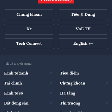
Chứng khoán
Tiêu & Dùng
Xe
VnE TV
Tech Connect
English ++
Tất cả chuyên mục
Kinh tế xanh
Tiêu điểm
Chuyển động xanh
Tài chính
Chứng khoán
Pháp lý
Ngân hàng
Doanh nghiệp niêm yết
Kinh tế số
Hạ tầng
Thương hiệu xanh
Thị trường vốn
Thị trường
Sản phẩm - Thị trường
Bất động sản
Thị trường
Diễn đàn
Thuế
Đầu tư
Tài sản số
Chính sách
Xuất nhập khẩu