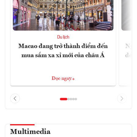
Du lịch
Macao đang trở thành điểm đến
Ngư
mua sắm xa xỉ mới của châu Á
đổi 
Đọc ngay
Multimedia