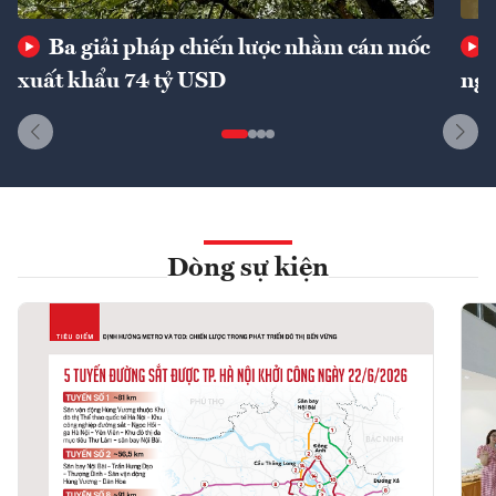
Ba giải pháp chiến lược nhằm cán mốc
xuất khẩu 74 tỷ USD
ngu
Dòng sự kiện