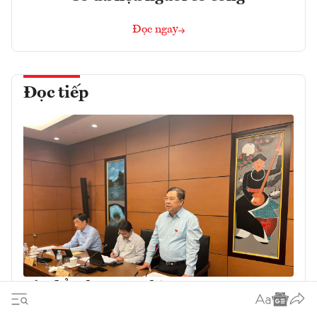
Đọc ngay
Đọc tiếp
Sửa đổi 3 luật ngân hàng: Nâng cao an
toàn hệ thống, tiệm cận chuẩn mực quốc