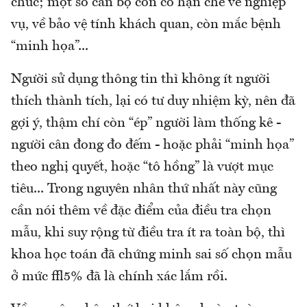
chức; một số cán bộ còn có hạn chế về nghiệp
vụ, về bảo vệ tính khách quan, còn mắc bệnh
“minh họa”...
Người sử dụng thông tin thì không ít người
thích thành tích, lại có tư duy nhiệm kỳ, nên đã
gợi ý, thậm chí còn “ép” người làm thống kê -
người cân đong đo đếm - hoặc phải “minh họa”
theo nghị quyết, hoặc “tô hồng” là vượt mục
tiêu... Trong nguyên nhân thứ nhất này cũng
cần nói thêm về đặc điểm của điều tra chọn
mẫu, khi suy rộng từ điều tra ít ra toàn bộ, thì
khoa học toán đã chứng minh sai số chọn mẫu
ở mức ±5% đã là chính xác lắm rồi.