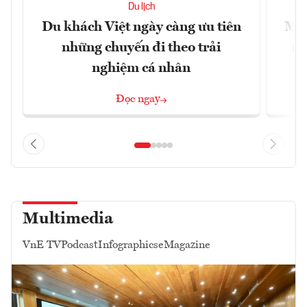
Du lịch
Du khách Việt ngày càng ưu tiên
Mac
những chuyến đi theo trải
mu
nghiệm cá nhân
Đọc ngay
Multimedia
VnE TV
Podcast
Infographics
eMagazine