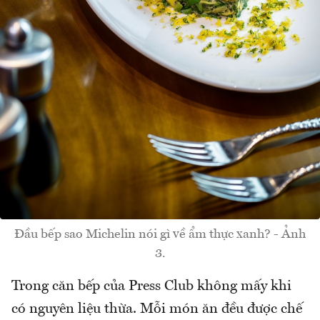
Đầu bếp sao Michelin nói gì về ẩm thực xanh? - Ảnh
3.
Trong căn bếp của Press Club không mấy khi
có nguyên liệu thừa. Mỗi món ăn đều được chế