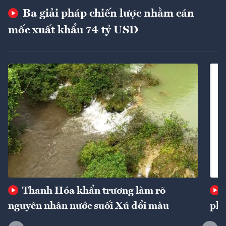
Ba giải pháp chiến lược nhằm cán
mốc xuất khẩu 74 tỷ USD
Thanh Hóa khẩn trương làm rõ
nguyên nhân nước suối Xú đổi màu
phí