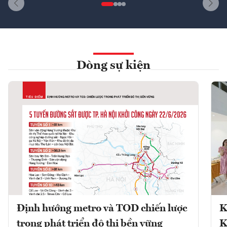
Dòng sự kiện
Định hướng metro và TOD chiến lược
K
trong phát triển đô thị bền vững
K