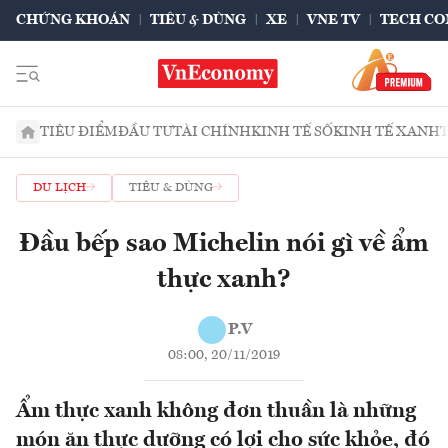
CHỨNG KHOÁN
TIÊU & DÙNG
XE
VNE TV
TECH CO
TIÊU ĐIỂM
ĐẦU TƯ
TÀI CHÍNH
KINH TẾ SỐ
KINH TẾ XANH
DU LỊCH
TIÊU & DÙNG
Đầu bếp sao Michelin nói gì về ẩm
thực xanh?
P.V
08:00, 20/11/2019
Ẩm thực xanh không đơn thuần là những
món ăn thực dưỡng có lợi cho sức khỏe, đó