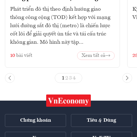
Phát triển đô thị theo định hướng giao
K
thông công cộng (TOD) kết hợp với mạng
V
lưới đường sắt đô thị (metro) là chiến lược
cốt lõi để giải quyết ùn tắc và tái cấu trúc
không gian. Mô hình này tập...
10
bài viết
Xem tất cả
2
1
2
3
4
Chứng khoán
Tiêu & Dùng