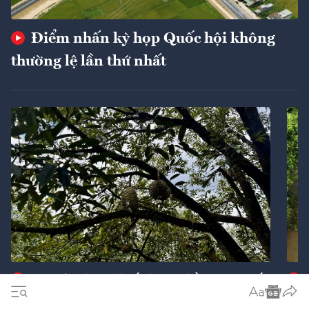
Điểm nhấn kỳ họp Quốc hội không
thường lệ lần thứ nhất
Ba giải pháp chiến lược nhằm cán mốc
xuất khẩu 74 tỷ USD
ngu