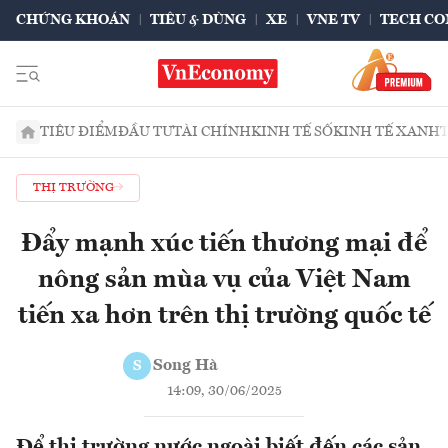
CHỨNG KHOÁN
TIÊU & DÙNG
XE
VNE TV
TECH CO
TIÊU ĐIỂM
ĐẦU TƯ
TÀI CHÍNH
KINH TẾ SỐ
KINH TẾ XANH
THỊ TRƯỜNG
Đẩy mạnh xúc tiến thương mại để
nông sản mùa vụ của Việt Nam
tiến xa hơn trên thị trường quốc tế
Song Hà
S
14:09, 30/06/2025
Để thị trường nước ngoài biết đến các sản