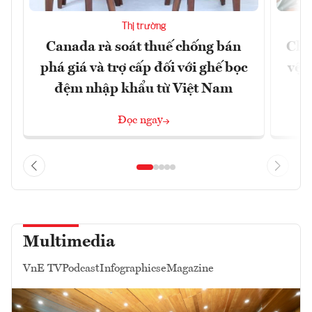
Thị trường
Canada rà soát thuế chống bán
Chủ
phá giá và trợ cấp đối với ghế bọc
vệ 
đệm nhập khẩu từ Việt Nam
Đọc ngay
Multimedia
VnE TV
Podcast
Infographics
eMagazine