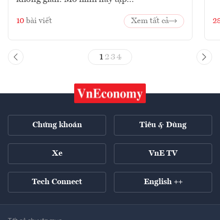
10
bài viết
Xem tất cả
2
1
2
3
4
Chứng khoán
Tiêu & Dùng
Xe
VnE TV
Tech Connect
English ++