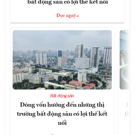
bất động sản có lợi thế kết nối
Đọc ngay
Bất động sản
Dòng vốn hướng đến những thị
Hà 
trường bất động sản có lợi thế kết
thỏ
nối
Q