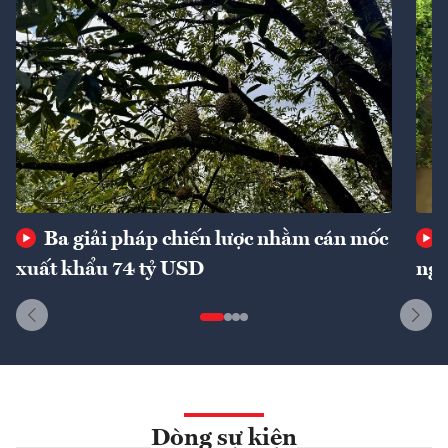
Ba giải pháp chiến lược nhằm cán mốc
xuất khẩu 74 tỷ USD
ngu
Dòng sự kiện