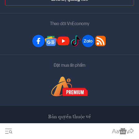
Theo dõi VnEconomy
Đặt mua ấn phẩm
Bản quyền thuộc về
VnEconomy
Tạp chí điện tử của Hội Khoa học Kinh tế Việt Nam