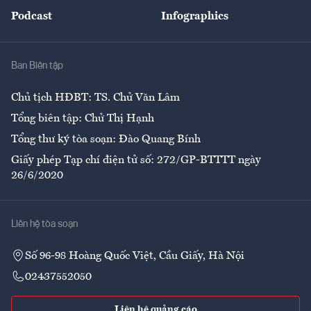
An sinh
Podcast
Infographics
Giải trí
Y tế
Nhà
Ban Biên tập
Ẩm thực
Chủ tịch HĐBT: TS. Chử Văn Lâm
Tổng biên tập: Chử Thị Hạnh
Tổng thư ký tòa soạn: Đào Quang Bính
Giấy phép Tạp chí điện tử số: 272/GP-BTTTT ngày
26/6/2020
Liên hệ tòa soạn
Số 96-98 Hoàng Quốc Việt, Cầu Giấy, Hà Nội
02437552050
Liên hệ quảng cáo