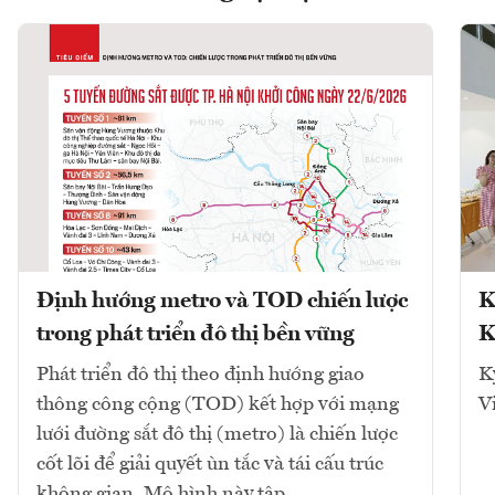
Định hướng metro và TOD chiến lược
K
trong phát triển đô thị bền vững
K
Phát triển đô thị theo định hướng giao
K
thông công cộng (TOD) kết hợp với mạng
V
lưới đường sắt đô thị (metro) là chiến lược
cốt lõi để giải quyết ùn tắc và tái cấu trúc
không gian. Mô hình này tập...