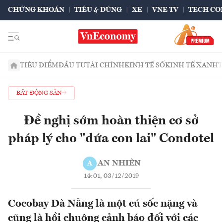
CHỨNG KHOÁN
TIÊU & DÙNG
XE
VNE TV
TECH CO
TIÊU ĐIỂM
ĐẦU TƯ
TÀI CHÍNH
KINH TẾ SỐ
KINH TẾ XANH
BẤT ĐỘNG SẢN
Đề nghị sớm hoàn thiện cơ sở
pháp lý cho "đứa con lai" Condotel
AN NHIÊN
A
14:01, 03/12/2019
Cocobay Đà Nẵng là một cú sốc nặng và
cũng là hồi chuông cảnh báo đối với các