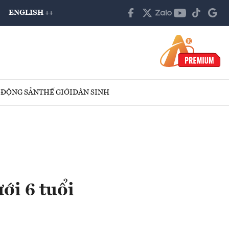
ENGLISH ++
 ĐỘNG SẢN
THẾ GIỚI
DÂN SINH
ới 6 tuổi