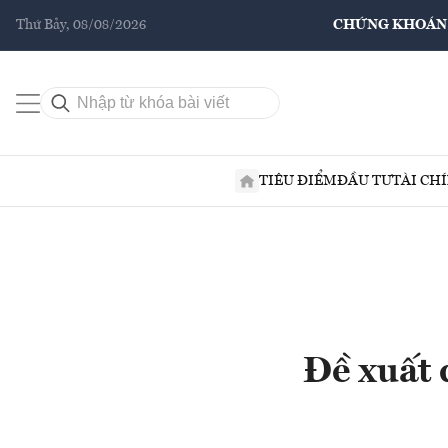
Thứ Bảy, 08/08/2026
CHỨNG KHOÁN
TIÊU ĐIỂM
ĐẦU TƯ
TÀI CH
Đề xuất 