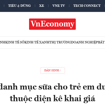
TIÊU & DÙNG
XE
VNE TV
TECH CONNECT
ÍNH
KINH TẾ SỐ
KINH TẾ XANH
THỊ TRƯỜNG
DOANH NGHIỆP
BẤT
DÂN SINH
danh mục sữa cho trẻ em dư
thuộc diện kê khai giá