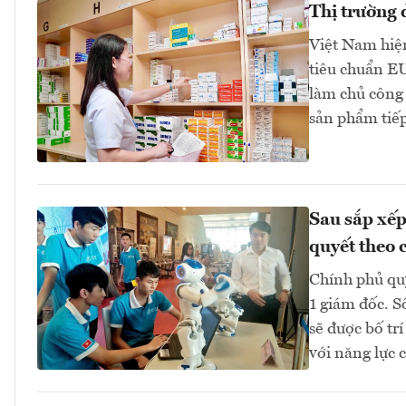
Thị trường
Việt Nam hiện
tiêu chuẩn E
làm chủ công 
sản phẩm tiếp
Sau sắp xếp
quyết theo 
Chính phủ quy
1 giám đốc. S
sẽ được bố trí
với năng lực 