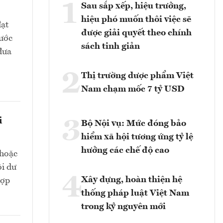
1
Sau sắp xếp, hiệu trưởng,
hiệu phó muốn thôi việc sẽ
đạt
được giải quyết theo chính
ước
sách tinh giản
đưa
2
Thị trường dược phẩm Việt
Nam chạm mốc 7 tỷ USD
i
3
Bộ Nội vụ: Mức đóng bảo
hiểm xã hội tương ứng tỷ lệ
hưởng các chế độ cao
 hoặc
ôi dư
4
Xây dựng, hoàn thiện hệ
hợp
thống pháp luật Việt Nam
trong kỷ nguyên mới