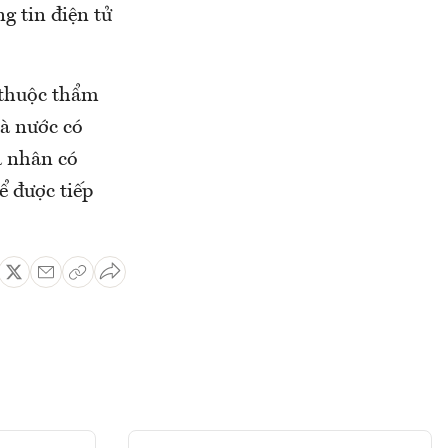
g tin điện tử
 thuộc thẩm
hà nước có
á nhân có
ể được tiếp