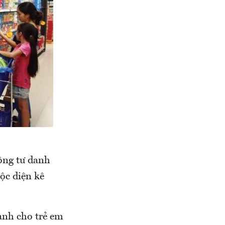
ông tư danh
ộc diện kê
ành cho trẻ em