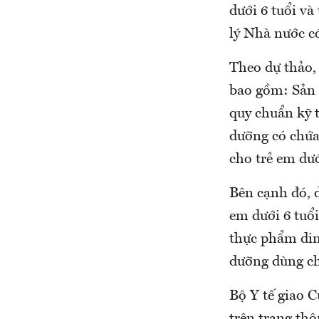
dưới 6 tuổi v
lý Nhà nước có
Theo dự thảo,
bao gồm: Sản 
quy chuẩn kỹ 
dưỡng có chứa
cho trẻ em dướ
Bên cạnh đó, 
em dưới 6 tuổ
thực phẩm din
dưỡng dùng ch
Bộ Y tế giao 