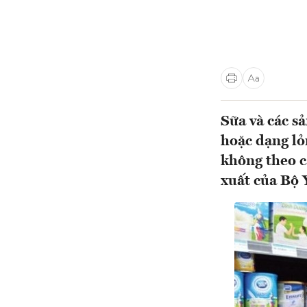
Sữa và các s
hoặc dạng lỏ
không theo c
xuất của Bộ Y