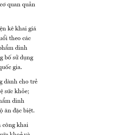
 cơ quan quản
ện kê khai giá
uổi theo các
 phẩm dinh
ng bố sử dụng
quốc gia.
g dành cho trẻ
ệ sức khỏe;
phẩm dinh
 ăn đặc biệt.
m công khai