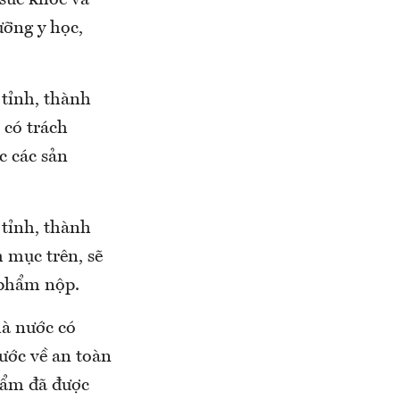
sức khoẻ và
ưỡng y học,
tỉnh, thành
 có trách
c các sản
tỉnh, thành
 mục trên, sẽ
 phẩm nộp.
hà nước có
ước về an toàn
hẩm đã được