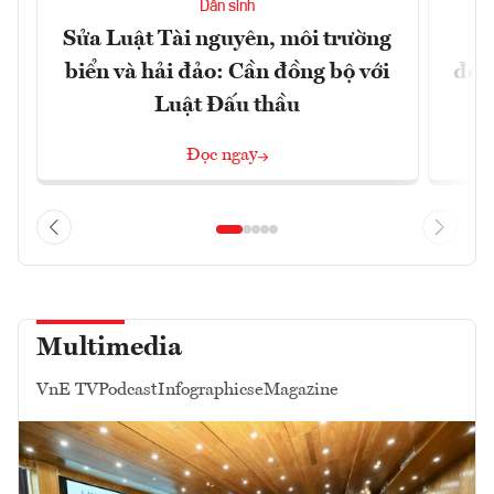
Dân sinh
Sửa Luật Tài nguyên, môi trường
L
biển và hải đảo: Cần đồng bộ với
đổi)
Luật Đấu thầu
Đọc ngay
Multimedia
VnE TV
Podcast
Infographics
eMagazine