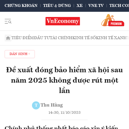
CHỨNG KHOÁN
TIÊU & DÙNG
XE
VNE TV
TECH CO
TIÊU ĐIỂM
ĐẦU TƯ
TÀI CHÍNH
KINH TẾ SỐ
KINH TẾ XANH
DÂN SINH
Đề xuất đóng bảo hiểm xã hội sau
năm 2025 không được rút một
lần
Thu Hằng
T
14:30, 11/10/2023
Chính phủ thống nhất báo cáo xin ý kiến