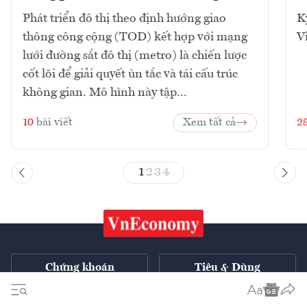
Phát triển đô thị theo định hướng giao
K
thông công cộng (TOD) kết hợp với mạng
V
lưới đường sắt đô thị (metro) là chiến lược
cốt lõi để giải quyết ùn tắc và tái cấu trúc
không gian. Mô hình này tập...
10
bài viết
Xem tất cả
2
1
2
3
4
Chứng khoán
Tiêu & Dùng