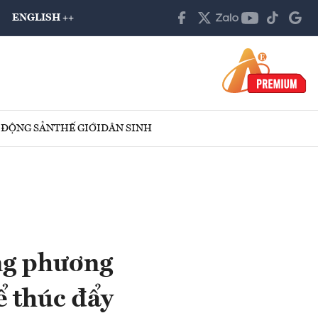
ENGLISH ++
 ĐỘNG SẢN
THẾ GIỚI
DÂN SINH
ng phương
ể thúc đẩy