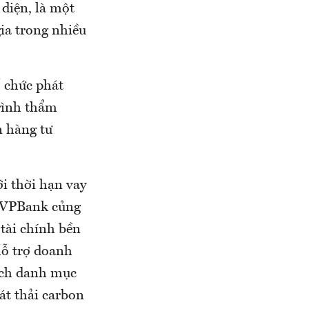
 diện, là một
ia trong nhiều
 chức phát
trình thẩm
n hàng tư
i thời hạn vay
p VPBank củng
tài chính bền
hỗ trợ doanh
ịch danh mục
át thải carbon