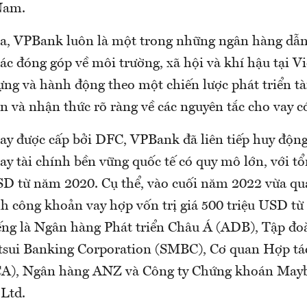
 Nam.
, VPBank luôn là một trong những ngân hàng dẫn
ác đóng góp về môi trường, xã hội và khí hậu tại 
ựng và hành động theo một chiến lược phát triển tà
n và nhận thức rõ ràng về các nguyên tắc cho vay c
ay được cấp bởi DFC, VPBank đã liên tiếp huy độn
y tài chính bền vững quốc tế có quy mô lớn, với tổn
USD từ năm 2020. Cụ thể, vào cuối năm 2022 vừa q
 công khoản vay hợp vốn trị giá 500 triệu USD từ 
ếng là Ngân hàng Phát triển Châu Á (ADB), Tập đoà
sui Banking Corporation (SMBC), Cơ quan Hợp tá
CA), Ngân hàng ANZ và Công ty Chứng khoán May
 Ltd.