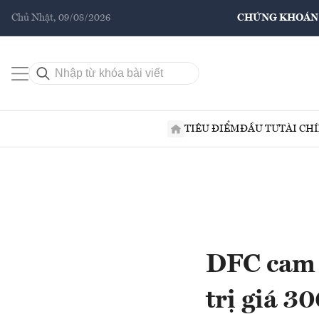
Chủ Nhật, 09/08/2026
CHỨNG KHOÁN
TIÊU ĐIỂM
ĐẦU TƯ
TÀI CH
DFC cam 
trị giá 3