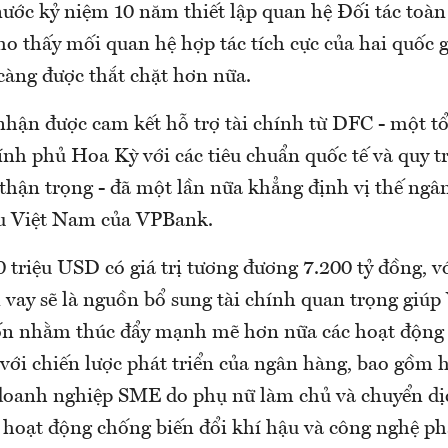
ước kỷ niệm 10 năm thiết lập quan hệ Đối tác toàn
o thấy mối quan hệ hợp tác tích cực của hai quốc g
càng được thắt chặt hơn nữa.
hận được cam kết hỗ trợ tài chính từ DFC - một tổ
ính phủ Hoa Kỳ với các tiêu chuẩn quốc tế và quy 
 thận trọng - đã một lần nữa khẳng định vị thế ngâ
u Việt Nam của VPBank.
triệu USD có giá trị tương đương 7.200 tỷ đồng, vớ
vay sẽ là nguồn bổ sung tài chính quan trọng giú
ốn nhằm thúc đẩy mạnh mẽ hơn nữa các hoạt động 
với chiến lược phát triển của ngân hàng, bao gồm 
doanh nghiệp SME do phụ nữ làm chủ và chuyển d
c hoạt động chống biến đổi khí hậu và công nghệ ph