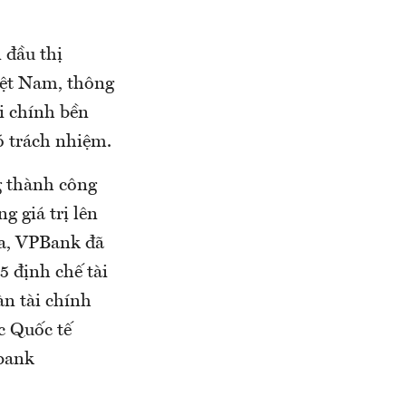
 đầu thị
Việt Nam, thông
i chính bền
ó trách nhiệm.
g thành công
g giá trị lên
ua, VPBank đã
5 định chế tài
n tài chính
c Quốc tế
bank