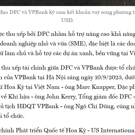
 đạo DFC và VPBank ký cam kết khoản vay song phương trị
USD.
c thu xếp bởi DFC nhằm hỗ trợ nâng cao khả năng 
 doanh nghiệp nhỏ và vừa (SME), đặc biệt là các d
 làm chủ và hỗ trợ các dự án xanh, bền vững tại V
 thu xếp tài chính giữa DFC và VPBank được tổ chứ
ính của VPBank tại Hà Nội sáng ngày 10/9/2023, dướ
sứ Hoa Kỳ tại Việt Nam - ông Marc Knapper, Đặc p
về Khí hậu - ông John Kerry, Tổng giám đốc DFC -
hủ tịch HĐQT VPBank - ông Ngô Chí Dũng, cùng n
i tổ chức.
chính Phát triển Quốc tế Hoa Kỳ - US Internationa