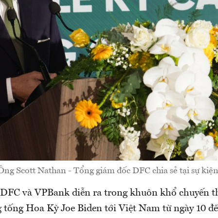
Ông Scott Nathan - Tổng giám đốc DFC chia sẻ tại sự kiện
a DFC và VPBank diễn ra trong khuôn khổ chuyến 
 tống Hoa Kỳ Joe Biden tới Việt Nam từ ngày 10 đế