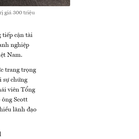
 giá 300 triệu
tiếp cận tài
oanh nghiệp
iệt Nam.
c trang trọng
i sự chứng
hái viên Tổng
 ông Scott
hiều lãnh đạo
l