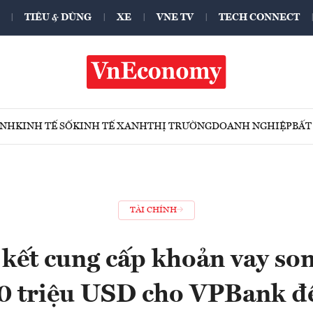
TIÊU & DÙNG
XE
VNE TV
TECH CONNECT
ÍNH
KINH TẾ SỐ
KINH TẾ XANH
THỊ TRƯỜNG
DOANH NGHIỆP
BẤT
TÀI CHÍNH
kết cung cấp khoản vay so
00 triệu USD cho VPBank đ