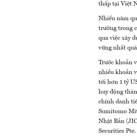
thấp tại Việt
Nhiều năm qua
trường trong c
qua việc xây d
vững nhất quá
Trước khoản v
nhiều khoản va
tới hơn 1 tỷ 
huy động thành
chính danh ti
Sumitomo Mit
Nhật Bản (JI
Securities Pte.