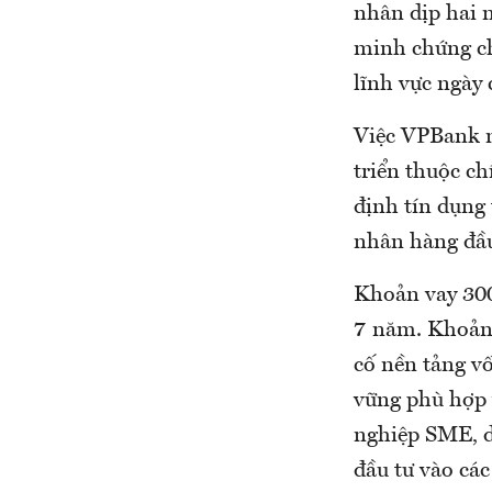
nhân dịp hai n
minh chứng ch
lĩnh vực ngày 
Việc VPBank n
triển thuộc ch
định tín dụng
nhân hàng đầ
Khoản vay 300 
7 năm. Khoản 
cố nền tảng v
vững phù hợp 
nghiệp SME, 
đầu tư vào cá