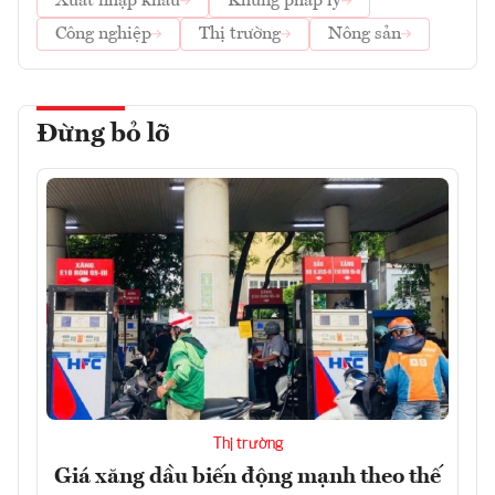
Xuất nhập khẩu
Khung pháp lý
Công nghiệp
Thị trường
Nông sản
Đừng bỏ lỡ
Thị trường
Giá xăng dầu biến động mạnh theo thế