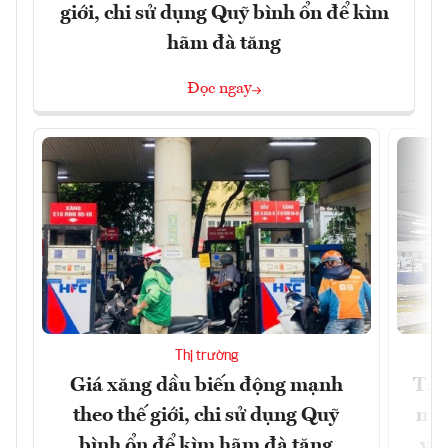
giới, chi sử dụng Quỹ bình ổn để kìm
hãm đà tăng
Đọc ngay
Thị trường
Giá xăng dầu biến động mạnh
Tăn
theo thế giới, chi sử dụng Quỹ
min
bình ổn để kìm hãm đà tăng
yêu