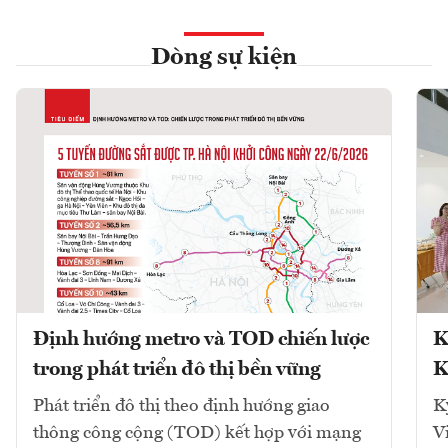
Dòng sự kiện
Định hướng metro và TOD chiến lược
K
trong phát triển đô thị bền vững
K
Phát triển đô thị theo định hướng giao
K
thông công cộng (TOD) kết hợp với mạng
V