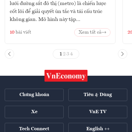
lưới đường sắt đô thị (metro) là chiến lược
cốt lõi để giải quyết ùn tắc và tái cấu trúc
không gian. Mô hình này tập...
10
bài viết
Xem tất cả
2
1
2
3
4
Chứng khoán
Tiêu & Dùng
Xe
VnE TV
Tech Connect
English ++