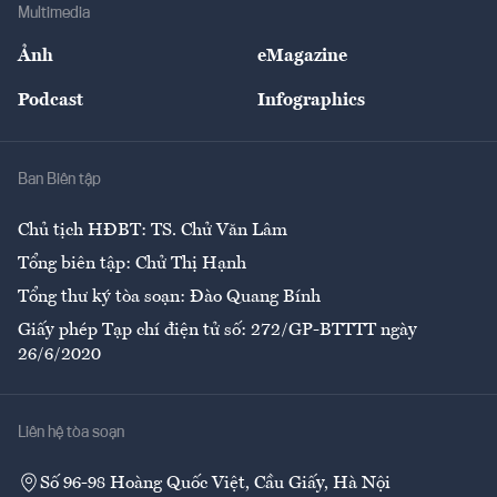
Bảo hiểm
Multimedia
Sự kiện
Nhân lực
Ảnh
eMagazine
Đẹp +
An sinh
Podcast
Infographics
Giải trí
Y tế
Nhà
Ban Biên tập
Ẩm thực
Chủ tịch HĐBT: TS. Chử Văn Lâm
Tổng biên tập: Chử Thị Hạnh
Tổng thư ký tòa soạn: Đào Quang Bính
Giấy phép Tạp chí điện tử số: 272/GP-BTTTT ngày
26/6/2020
Liên hệ tòa soạn
Số 96-98 Hoàng Quốc Việt, Cầu Giấy, Hà Nội