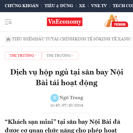
CHỨNG KHOÁN
TIÊU & DÙNG
XE
VNE TV
TECH CO
TIÊU ĐIỂM
ĐẦU TƯ
TÀI CHÍNH
KINH TẾ SỐ
KINH TẾ XANH
THỊ TRƯỜNG
THỊ TRƯỜNG
Dịch vụ hộp ngủ tại sân bay Nội
Bài tái hoạt động
Ngô Trang
N
11:47, 07/10/2014
“Khách sạn mini” tại sân bay Nội Bài đã
được cơ quan chức năng cho phép hoạt