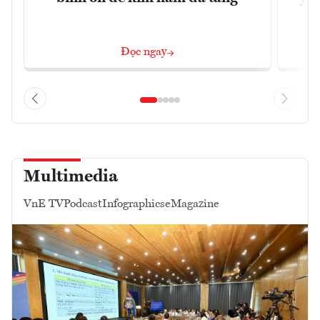
Đọc ngay
Multimedia
VnE TV
Podcast
Infographics
eMagazine