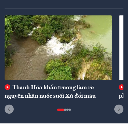
Thanh Hóa khẩn trương làm rõ
nguyên nhân nước suối Xú đổi màu
phí