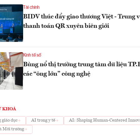
Tài chính
BIDV thúc đẩy giao thương Việt - Trung v
thanh toán QR xuyên biên giới
Kinh tế số
Bùng nổ thị trường trung tâm dữ liệu TP
các “ông lớn” công nghệ
Ừ KHOÁ
g giáo dục
AI trong y tế
AI: Shaping Human-Centered Innova
à Môi trường