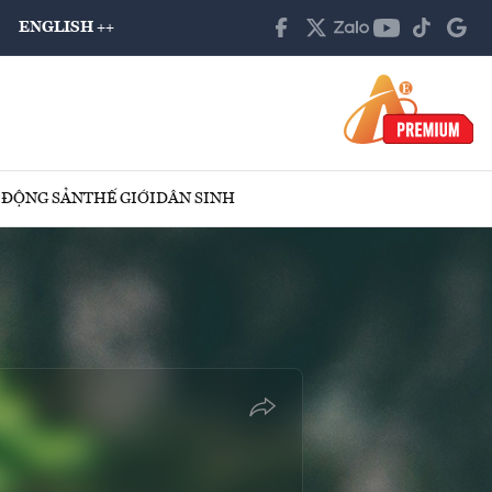
ENGLISH ++
 ĐỘNG SẢN
THẾ GIỚI
DÂN SINH