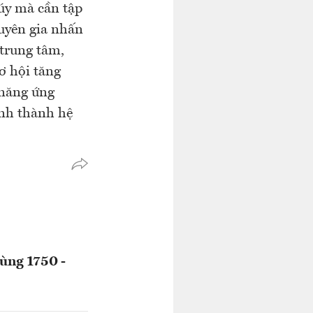
úy mà cần tập
huyên gia nhấn
 trung tâm,
cơ hội tăng
 năng ứng
ình thành hệ
ùng 1750 -