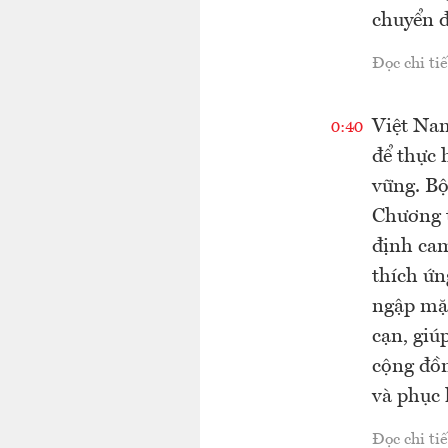
chuyển đ
Đọc chi tiế
Việt Nam
0:40
để thực 
vững. B
Chương 
định cam
thích ứn
ngập mặn
cạn, giú
cộng đồn
và phục 
Đọc chi tiế