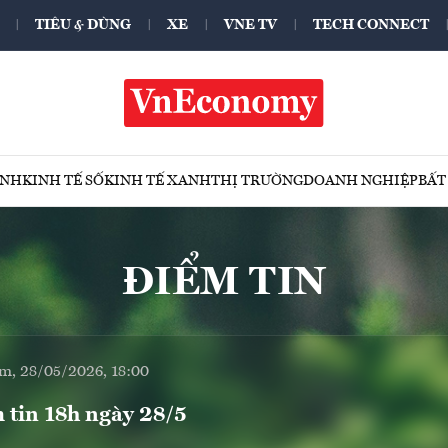
TIÊU & DÙNG
XE
VNE TV
TECH CONNECT
ÍNH
KINH TẾ SỐ
KINH TẾ XANH
THỊ TRƯỜNG
DOANH NGHIỆP
BẤT
ĐIỂM TIN
m, 28/05/2026, 18:00
 tin 18h ngày 28/5