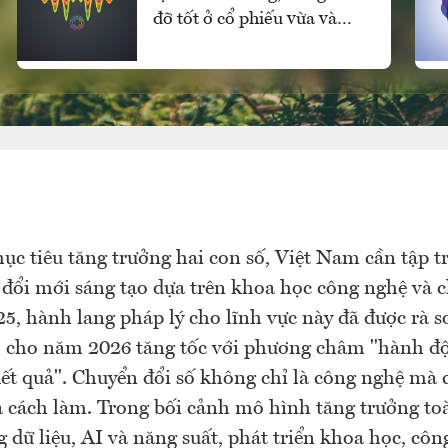
đỡ tốt ở cổ phiếu vừa và
nhỏ, vốn ngoại vẫn mua
ròng
ục tiêu tăng trưởng hai con số, Việt Nam cần tập 
 đổi mới sáng tạo dựa trên khoa học công nghệ và c
, hành lang pháp lý cho lĩnh vực này đã được rà so
ở cho năm 2026 tăng tốc với phương châm "hành đ
kết quả". Chuyển đổi số không chỉ là công nghệ mà c
à cách làm. Trong bối cảnh mô hình tăng trưởng to
g dữ liệu, AI và năng suất, phát triển khoa học, côn