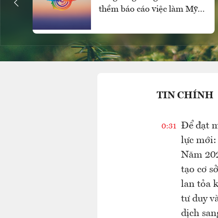
thềm báo cáo việc làm Mỹ,
SPDR Gold Trust mua ròng
mạnh
TIN CHÍNH
Để đạt m
0:31
lực mới:
Năm 2025
tạo cơ s
lan tỏa 
tư duy v
dịch san