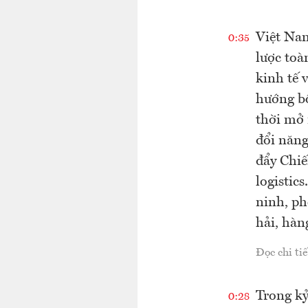
Việt Nam
0:35
lược toà
kinh tế 
hướng bổ
thời mở 
đổi năng
đẩy Chiế
logistic
ninh, ph
hải, hàn
Đọc chi tiế
Trong kỷ
0:28