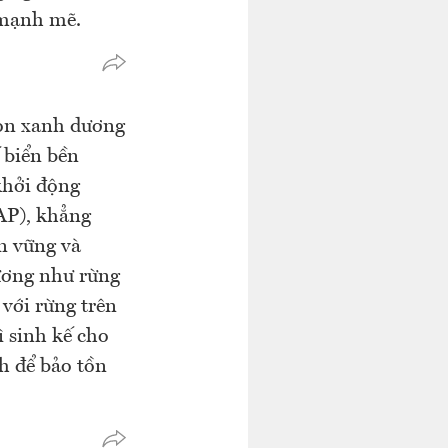
 mạnh mẽ.
bon xanh dương
 biển bền
hởi động
AP), khẳng
n vững và
dương như rừng
với rừng trên
ì sinh kế cho
h để bảo tồn