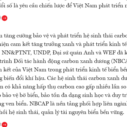
ổi số là yêu cầu chiến lược để Việt Nam phát triển
t
 tăng cường bảo vệ và phát triển hệ sinh thái car
hiện cam kết tăng trưởng xanh và phát triển kinh tế
ộ NN&PTNT, UNDP, Đại sứ quán Anh và WEF đã k
trình Đối tác hành động carbon xanh dương (NBC
 kết của Việt Nam trong phát triển kinh tế biển bề
g biến đổi khí hậu. Các hệ sinh thái carbon xanh 
 có khả năng hấp thụ carbon cao gấp nhiều lần so 
p bảo vệ bờ biển, bảo tồn đa dạng sinh học và duy tr
g ven biển. NBCAP là nền tảng phối hợp liên ngàn
hồi hệ sinh thái, quản lý tài nguyên biển bền vững.
t