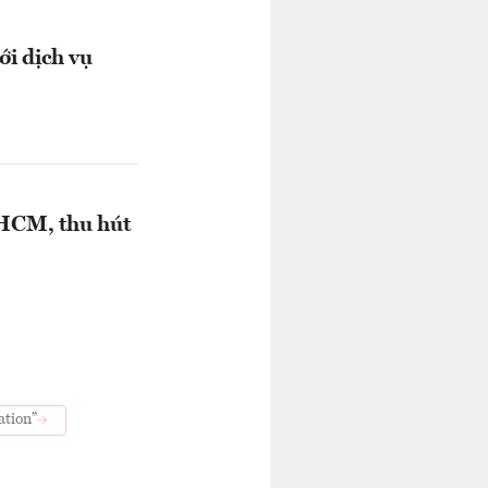
ới dịch vụ
.HCM, thu hút
tion”