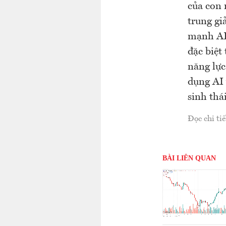
của con 
trung gi
mạnh AI 
đặc biệt
năng lực
dụng AI 
sinh thá
Đọc chi tiế
BÀI LIÊN QUAN