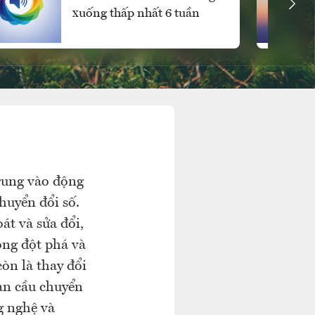
xuống thấp nhất 6 tuần
trung vào động
huyển đổi số.
át và sửa đổi,
ộng đột phá và
òn là thay đổi
àn cầu chuyển
g nghệ và