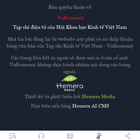
Bản quyền thuộc về
VnEconomy
Tạp chí điện tử của Hội Khoa học Kinh tế Việt Nam
Mọi tin bài đăng lại từ website này phải có sự chấp thuận
bằng văn bản của
Tạp chí Kinh tế Việt Nam - VnEconomy
Các trang liên kết ra ngoài sẽ được mở ra ở cửa sổ mới.
VnEconomy không chịu trách nhiệm nội dung các trang
ngoài.
Thiết kế và phát triển bởi
Hemera Media
Dựa trên nền tảng
Hemera AI CMS