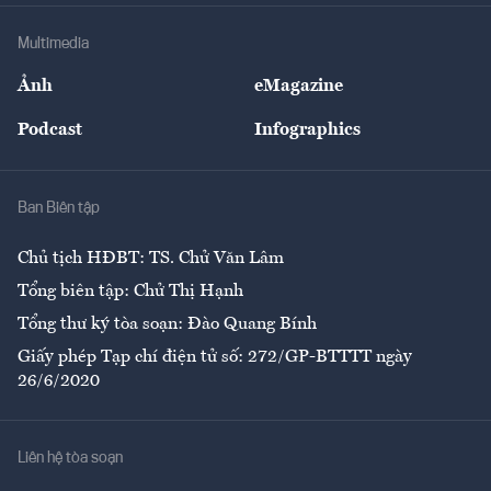
Doanh nghiệp
Địa phương
Thị trường
Bảo hiểm
Multimedia
Sự kiện
Nhân lực
Ảnh
eMagazine
Đẹp +
An sinh
Podcast
Infographics
Giải trí
Y tế
Nhà
Ban Biên tập
Ẩm thực
Chủ tịch HĐBT: TS. Chử Văn Lâm
Tổng biên tập: Chử Thị Hạnh
Tổng thư ký tòa soạn: Đào Quang Bính
Giấy phép Tạp chí điện tử số: 272/GP-BTTTT ngày
26/6/2020
Liên hệ tòa soạn