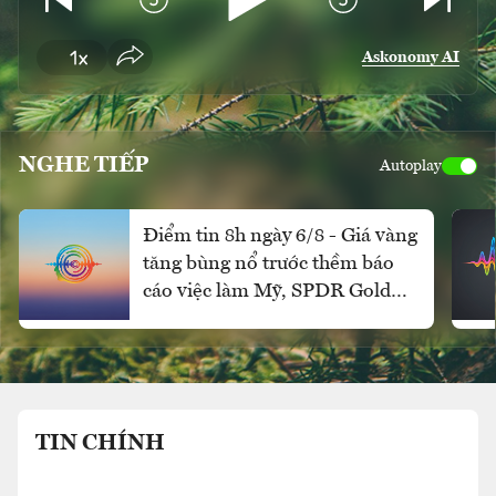
Askonomy AI
NGHE TIẾP
Autoplay
Điểm tin 8h ngày 6/8 - Giá vàng
tăng bùng nổ trước thềm báo
cáo việc làm Mỹ, SPDR Gold
Trust mua ròng mạnh
TIN CHÍNH