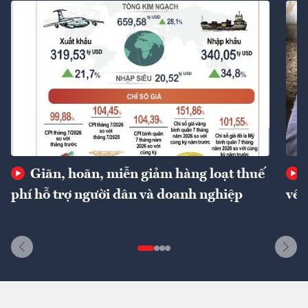
Giãn, hoãn, miễn giảm hàng loạt thuế
phí hỗ trợ người dân và doanh nghiệp
về 