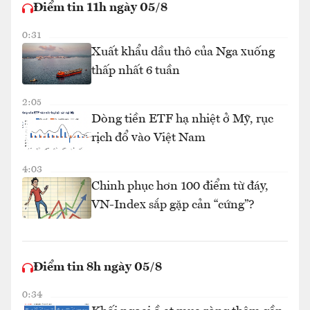
Điểm tin 11h ngày 05/8
0:31
Xuất khẩu dầu thô của Nga xuống
thấp nhất 6 tuần
2:05
Dòng tiền ETF hạ nhiệt ở Mỹ, rục
rịch đổ vào Việt Nam
4:03
Chinh phục hơn 100 điểm từ đáy,
VN-Index sắp gặp cản “cứng”?
Điểm tin 8h ngày 05/8
0:34