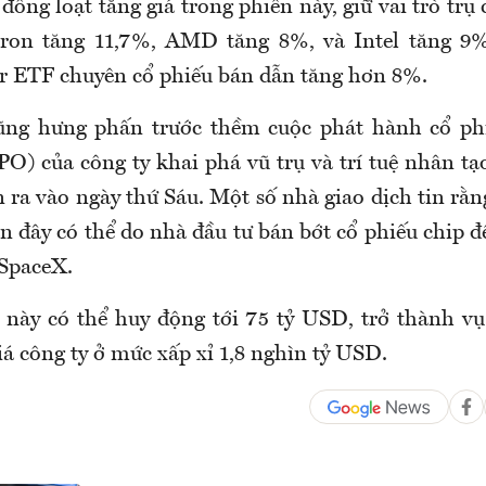
đồng loạt tăng giá trong phiên này, giữ vai trò trụ 
cron tăng 11,7%, AMD tăng 8%, và Intel tăng 9%
 ETF chuyên cổ phiếu bán dẫn tăng hơn 8%.
ũng hưng phấn trước thềm cuộc phát hành cổ phi
PO) của công ty khai phá vũ trụ và trí tuệ nhân tạ
n ra vào ngày thứ Sáu. Một số nhà giao dịch tin rằn
ần đây có thể do nhà đầu tư bán bớt cổ phiếu chip đ
SpaceX.
này có thể huy động tới 75 tỷ USD, trở thành v
giá công ty ở mức xấp xỉ 1,8 nghìn tỷ USD.