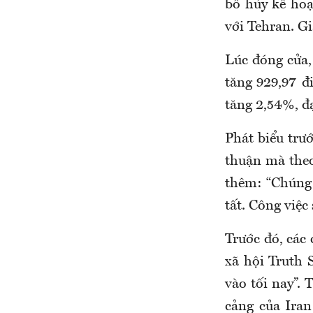
bố hủy kế hoạ
với Tehran. G
Lúc đóng cửa,
tăng 929,97 đ
tăng 2,54%, đạ
Phát biểu trư
thuận mà theo
thêm: “Chúng 
tất. Công việc
Trước đó, các
xã hội Truth 
vào tối nay”.
cảng của Iran