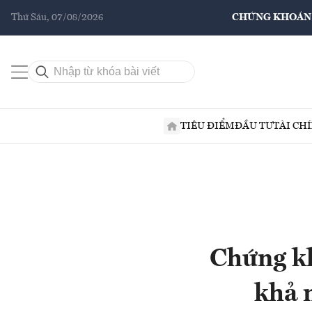
Thứ Sáu, 07/08/2026
CHỨNG KHOÁN
TIÊU ĐIỂM
ĐẦU TƯ
TÀI CH
Chứng kh
khả 