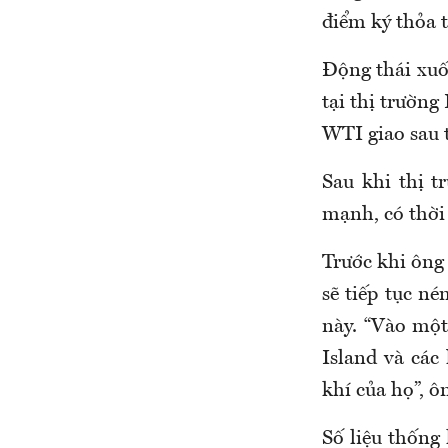
điểm ký thỏa 
Động thái xuố
tại thị trườn
WTI giao sau 
Sau khi thị t
mạnh, có thời
Trước khi ông
sẽ tiếp tục n
này. “Vào một
Island và các
khí của họ”, ô
Số liệu thống