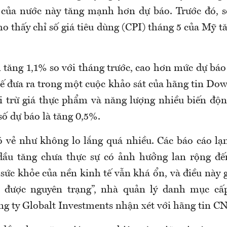
 của nước này tăng mạnh hơn dự báo. Trước đó, s
o thấy chỉ số giá tiêu dùng (CPI) tháng 5 của Mỹ 
 tăng 1,1% so với tháng trước, cao hơn mức dự bá
ế đưa ra trong một cuộc khảo sát của hãng tin Dow
ại trừ giá thực phẩm và năng lượng nhiều biến độn
ố dự báo là tăng 0,5%.
ó vẻ như không lo lắng quá nhiều. Các báo cáo lạ
dầu tăng chưa thực sự có ảnh hưởng lan rộng đế
 sức khỏe của nền kinh tế vẫn khá ổn, và điều này 
ữ được nguyên trạng”, nhà quản lý danh mục c
ng ty Globalt Investments nhận xét với hãng tin C