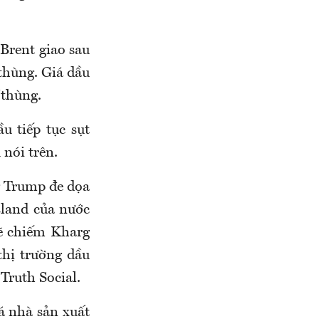
Brent giao sau
thùng. Giá dầu
/thùng.
u tiếp tục sụt
nói trên.
g Trump đe dọa
sland của nước
sẽ chiếm Kharg
thị trường dầu
Truth Social.
á nhà sản xuất