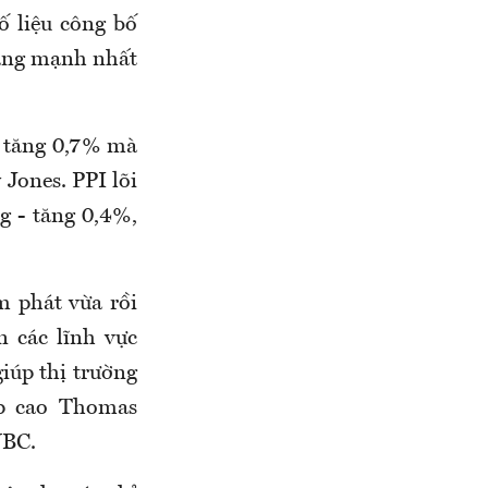
ố liệu công bố
tăng mạnh nhất
o tăng 0,7% mà
 Jones. PPI lõi
g - tăng 0,4%,
m phát vừa rồi
n các lĩnh vực
giúp thị trường
ấp cao Thomas
NBC.