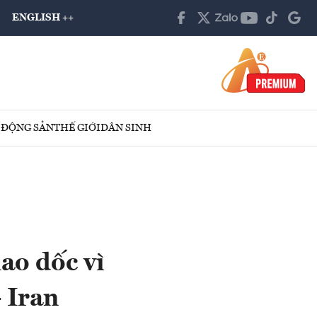
ENGLISH ++
 ĐỘNG SẢN
THẾ GIỚI
DÂN SINH
ao dốc vì
 Iran