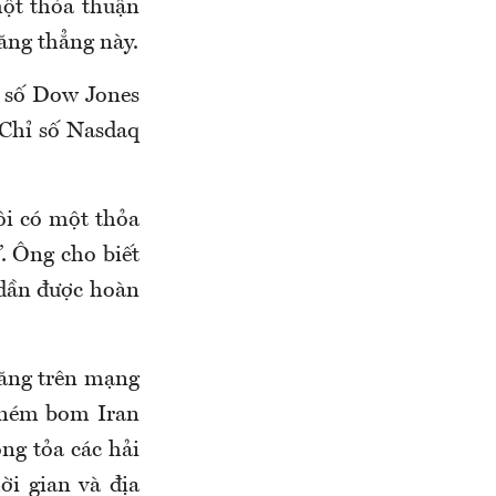
một thỏa thuận
ăng thẳng này.
ỉ số Dow Jones
 Chỉ số Nasdaq
ôi có một thỏa
. Ông cho biết
 dần được hoàn
đăng trên mạng
à ném bom Iran
ng tỏa các hải
ời gian và địa