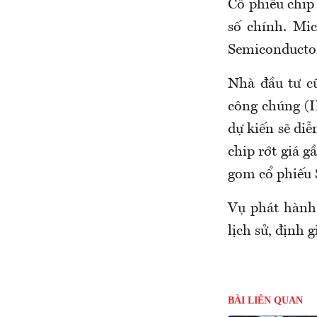
Cổ phiếu chip 
số chính. Mi
Semiconductor
Nhà đầu tư c
công chúng (I
dự kiến sẽ diễ
chip rớt giá g
gom cổ phiếu 
Vụ phát hành 
lịch sử, định 
BÀI LIÊN QUAN