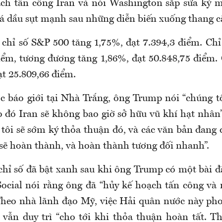
ch tấn công Iran và nói Washington sắp sửa ký 
iá dầu sụt mạnh sau những diễn biến xuống thang c
 chỉ số S&P 500 tăng 1,75%, đạt 7.394,3 điểm. Ch
iểm, tương đương tăng 1,86%, đạt 50.848,75 điểm.
t 25.809,66 điểm.
ớc báo giới tại Nhà Trắng, ông Trump nói “chúng t
 đó Iran sẽ không bao giờ sở hữu vũ khí hạt nhân”
tôi sẽ sớm ký thỏa thuận đó, và các văn bản đang
 sẽ hoàn thành, và hoàn thành tương đối nhanh”.
 chỉ số đã bật xanh sau khi ông Trump có một bài 
Social nói rằng ông đã “hủy kế hoạch tấn công v
 Theo nhà lãnh đạo Mỹ, việc Hải quân nước này pho
 vẫn duy trì “cho tới khi thỏa thuận hoàn tất. Th