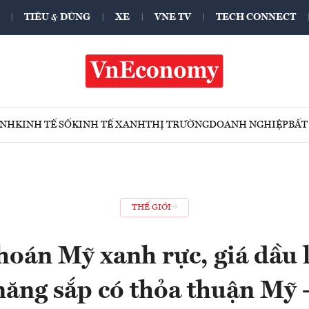
TIÊU & DÙNG
XE
VNE TV
TECH CONNECT
ÍNH
KINH TẾ SỐ
KINH TẾ XANH
THỊ TRƯỜNG
DOANH NGHIỆP
BẤT
THẾ GIỚI
oán Mỹ xanh rực, giá dầu l
năng sắp có thỏa thuận Mỹ -