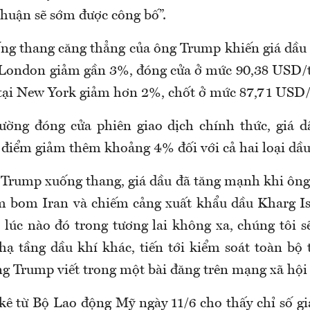
thuận sẽ sớm được công bố”.
ng thang căng thẳng của ông Trump khiến giá dầu 
g London giảm gần 3%, đóng cửa ở mức 90,38 USD/
tại New York giảm hơn 2%, chốt ở mức 87,71 USD
rường đóng cửa phiên giao dịch chính thức, giá dầ
 điểm giảm thêm khoảng 4% đối với cả hai loại dầu 
 Trump xuống thang, giá dầu đã tăng mạnh khi ôn
ém bom Iran và chiếm cảng xuất khẩu dầu Kharg I
 lúc nào đó trong tương lai không xa, chúng tôi 
 hạ tầng dầu khí khác, tiến tới kiểm soát toàn bộ 
ng Trump viết trong một bài đăng trên mạng xã hội 
 kê từ Bộ Lao động Mỹ ngày 11/6 cho thấy chỉ số gi