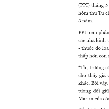
(PPI) tháng 5
hôm thứ Tư ch
3 năm.
PPI toàn phần
các nhà kinh t
- thước đo lo
thấp hơn con s
“Thị trường c
cho thấy giá 
khác. Bởi vậy,
tương đối gi
Martin của cô