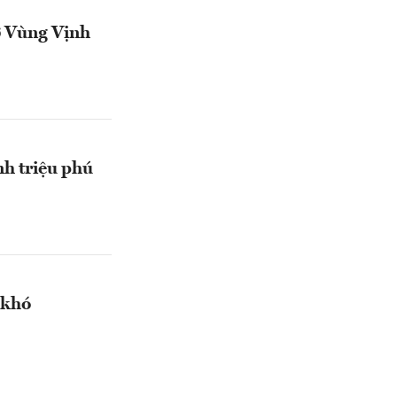
ở Vùng Vịnh
h triệu phú
 khó