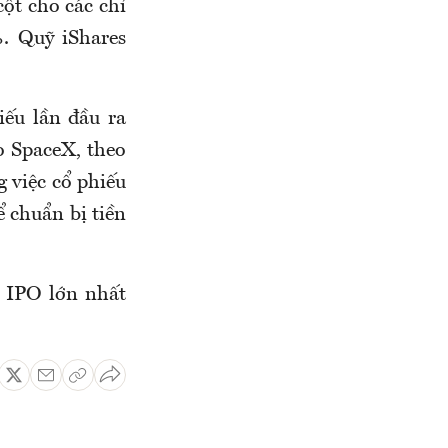
cột cho các chỉ
. Quỹ iShares
ếu lần đầu ra
o SpaceX, theo
g việc cổ phiếu
ể chuẩn bị tiền
ụ IPO lớn nhất